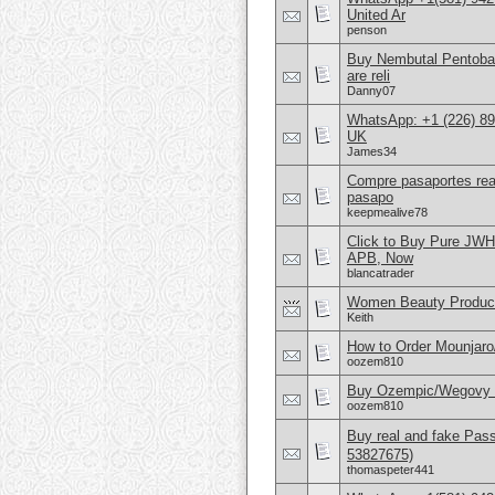
United Ar
penson
Buy Nembutal Pentobar
are reli
Danny07
WhatsApp: +1 (226) 894
UK
James34
Compre pasaportes rea
pasapo
keepmealive78
Click to Buy Pure JW
APB, Now
blancatrader
Women Beauty Product
Keith
How to Order Mounjar
oozem810
Buy Ozempic/Wegovy 25
oozem810
Buy real and fake Pas
53827675)
thomaspeter441