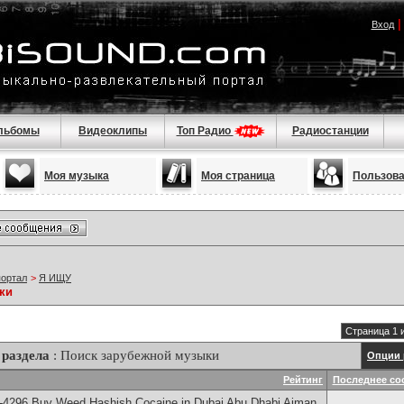
Вход
льбомы
Видеоклипы
Топ Радио
Радиостанции
Моя музыка
Моя страница
Пользов
портал
>
Я ИЩУ
ки
Страница 1 
раздела
: Поиск зарубежной музыки
Опции 
Рейтинг
Последнее со
-4296 Buy Weed Hashish Cocaine in Dubai Abu Dhabi Ajman