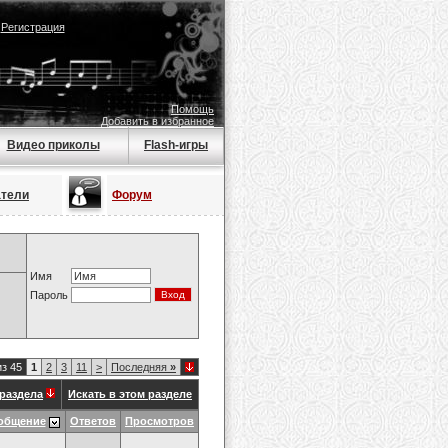
|
Регистрация
Помощь
Добавить в избранное
Видео приколы
Flash-игры
атели
Форум
Имя
Пароль
из 45
1
2
3
11
>
Последняя
»
раздела
Искать в этом разделе
общение
Ответов
Просмотров