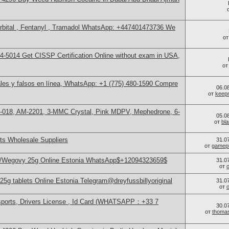
bital , Fentanyl , Tramadol WhatsApp: +447401473736 We
о
-5014​ Get CISSP Certification Online without exam in USA,
о
les y falsos en línea, WhatsApp: +1 (775) 480-1590 Compre
06.0
от
keep
H-018, AM-2201, 3-MMC Crystal, Pink MDPV, Mephedrone, 6-
05.0
от
bl
s Wholesale Suppliers
31.0
от
gamep
o/Wegovy 25g Online Estonia WhatsApp$+12094323659$
31.0
от
g tablets Online Estonia Telegram@dreyfussbillyoriginal
31.0
от
sports, Drivers License , Id Card (WHATSAPP：+33 7
30.0
от
thoma