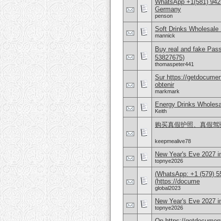
WhatsApp +1(581) 942
Germany
penson
Soft Drinks Wholesale 
mannick
Buy real and fake Pas
53827675)
thomaspeter441
Sur https://getdocume
obtenir
markmark
Energy Drinks Wholesa
Keith
购买真假护照、真假驾驶证，
keepmealive78
New Year's Eve 2027 i
topnye2026
(WhatsApp: +1 (579) 55
(https://docume
global2023
New Year's Eve 2027 
topnye2026
Op https://getdocument