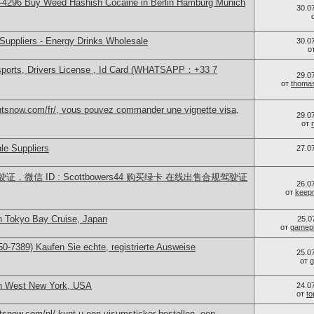
-4296 Buy Weed Hashish Cocaine in Berlin Hamburg Munich
30.0
Suppliers - Energy Drinks Wholesale
30.0
о
sports, Drivers License , Id Card (WHATSAPP：+33 7
29.0
от
thoma
ntsnow.com/fr/, vous pouvez commander une vignette visa,
29.0
от
le Suppliers
27.0
微信 ID : Scottbowers44 购买绿卡 在线出售合规驾驶证
26.0
от
keep
n Tokyo Bay Cruise, Japan
25.0
от
gamep
0-7389) Kaufen Sie echte, registrierte Ausweise
25.0
от
g
in West New York, USA
24.0
от
t
snow.com/nl/ kunt u een visumsticker bestellen, een