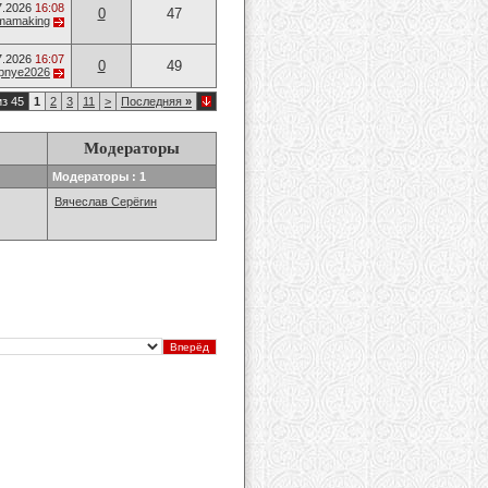
7.2026
16:08
0
47
mamaking
7.2026
16:07
0
49
opnye2026
из 45
1
2
3
11
>
Последняя
»
Модераторы
Модераторы : 1
Вячеслав Серёгин