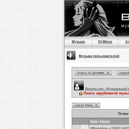
Музыка
Dj Mixes
А
Музыка пользователей
Bisound.com - Музыкальный 
Поиск зарубежной музы
Темы 
Тема
/
Автор
WhatsApp +1(581) 942