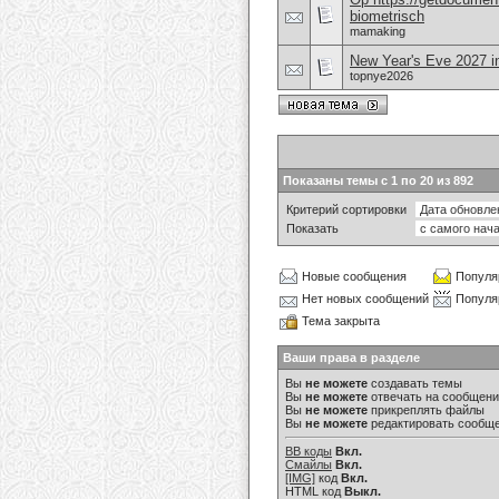
biometrisch
mamaking
New Year's Eve 2027 in
topnye2026
Показаны темы с 1 по 20 из 892
Критерий сортировки
Показать
Новые сообщения
Популя
Нет новых сообщений
Популя
Тема закрыта
Ваши права в разделе
Вы
не можете
создавать темы
Вы
не можете
отвечать на сообщен
Вы
не можете
прикреплять файлы
Вы
не можете
редактировать сообщ
BB коды
Вкл.
Смайлы
Вкл.
[IMG]
код
Вкл.
HTML код
Выкл.