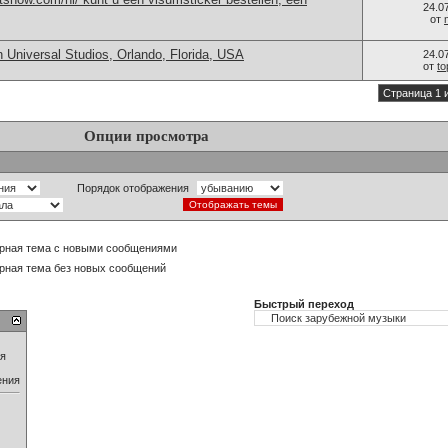
24.0
от
 Universal Studios, Orlando, Florida, USA
24.0
от
t
Страница 1 
Опции просмотра
Порядок отображения
рная тема с новыми сообщениями
рная тема без новых сообщений
Быстрый переход
ия
ения