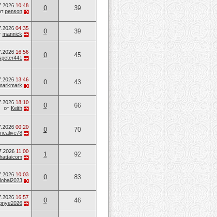
7.2026
10:48
0
39
от
penson
7.2026
04:35
0
39
т
mannick
7.2026
16:56
0
45
speter441
7.2026
13:46
0
43
markmark
7.2026
18:10
0
66
от
Keith
7.2026
00:20
0
70
mealive78
7.2026
11:00
1
92
hattaicom
7.2026
10:03
0
83
lobal2023
7.2026
16:57
0
46
opnye2026