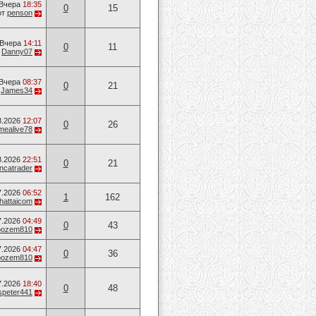
Вчера
18:35
0
15
от
penson
Вчера
14:11
0
11
т
Danny07
Вчера
08:37
0
21
т
James34
8.2026
12:07
0
26
mealive78
8.2026
22:51
0
21
ancatrader
7.2026
06:52
1
162
hattaicom
7.2026
04:49
0
43
oozem810
7.2026
04:47
0
36
oozem810
7.2026
18:40
0
48
speter441