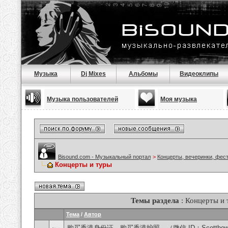
Музыка
Dj Mixes
Альбомы
Видеоклипы
Музыка пользователей
Моя музыка
Bisound.com - Музыкальный портал
>
Концерты, вечеринки, фес
Концерты и туры
Темы раздела
: Концерты и 
Тема
/
Автор
购买香港身份证，购买香港护照，（微信 ID：Scottbowe