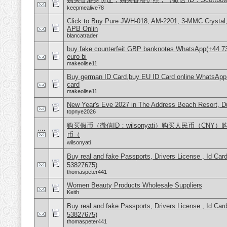
keepmealive78
Click to Buy Pure JWH-018, AM-2201, 3-MMC Crystal
APB Onlin
blancatrader
buy fake counterfeit GBP banknotes WhatsApp(+44 7
euro bi
makeolise11
Buy german ID Card,buy EU ID Card online WhatsApp
card
makeolise11
New Year's Eve 2027 in The Address Beach Resort, 
topnye2026
购买假币（微信ID：wilsonyati）购买人民币（CNY
币（
wilsonyati
Buy real and fake Passports, Drivers License , Id
53827675)
thomaspeter441
Women Beauty Products Wholesale Suppliers
Keith
Buy real and fake Passports, Drivers License , Id
53827675)
thomaspeter441