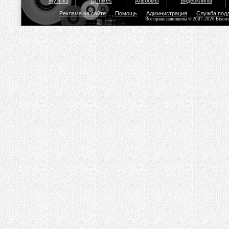
Музыка
Dj mixes
Альбомы
Видеоклипы
Реклама на сайте
Помощь
Администрация
Служба под
Все права защищены © 2007-2026 Bisou