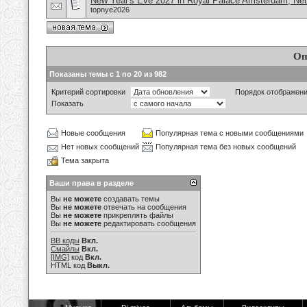
New Year's Eve 2027 in Royal Palace Amsterdam, Net
topnye2026
Оп
Показаны темы с 1 по 20 из 982
Критерий сортировки
Порядок отображен
Показать
Новые сообщения
Популярная тема с новыми сообщениями
Нет новых сообщений
Популярная тема без новых сообщений
Тема закрыта
Ваши права в разделе
Вы
не можете
создавать темы
Вы
не можете
отвечать на сообщения
Вы
не можете
прикреплять файлы
Вы
не можете
редактировать сообщения
BB коды
Вкл.
Смайлы
Вкл.
[IMG]
код
Вкл.
HTML код
Выкл.