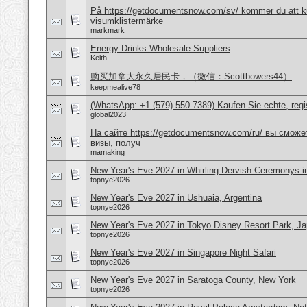
På https://getdocumentsnow.com/sv/ kommer du att ku
visumklistermärke
markmark
Energy Drinks Wholesale Suppliers
Keith
购买加拿大永久居民卡，（微信：Scottbowers44）
keepmealive78
(WhatsApp: +1 (579) 550-7389) Kaufen Sie echte, regi
global2023
На сайте https://getdocumentsnow.com/ru/ вы сможе
визы, получ
mamaking
New Year's Eve 2027 in Whirling Dervish Ceremonys in
topnye2026
New Year's Eve 2027 in Ushuaia, Argentina
topnye2026
New Year's Eve 2027 in Tokyo Disney Resort Park, J
topnye2026
New Year's Eve 2027 in Singapore Night Safari
topnye2026
New Year's Eve 2027 in Saratoga County, New York
topnye2026