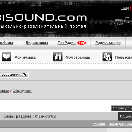
Вход
льбомы
Видеоклипы
Топ Радио
Радиостанции
Моя музыка
Моя страница
Пользов
портал
>
Обсуждения
Страница 1 
Темы раздела
: Фан-клубы
Опции 
Рейтинг
Последнее со