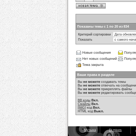
Показаны темы с 1 по 20 из 834
Критерий сортировки
Показать
Новые сообщения
Популя
Нет новых сообщений
Популя
Тема закрыта
Ваши права в разделе
Вы
не можете
создавать темы
Вы
не можете
отвечать на сообщен
Вы
не можете
прикреплять файлы
Вы
не можете
редактировать сообщ
BB коды
Вкл.
Смайлы
Вкл.
[IMG]
код
Вкл.
HTML код
Выкл.
Музыка
Dj mixes