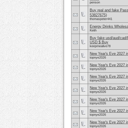
penson
Buy real and fake Pas
53827675)
thomaspeter441
Energy Drinks Wholesa
Keith
Buy fake usd/aud/cad
USD $ Buy
keepmealive78
New Year's Eve 2027 in
topnye2026
New Year's Eve 2027 
topnye2026
New Year's Eve 2027 in
topnye2026
New Year's Eve 2027 
topnye2026
New Year's Eve 2027 i
topnye2026
New Year's Eve 2027 i
topnye2026
New Year's Eve 2027 i
topnye2026