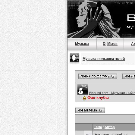
Музыка
Dj Mixes
А
Музыка пользователей
Bisound.com - Музыкальный 
Фан-клубы
Тема
/
Автор
Far more important