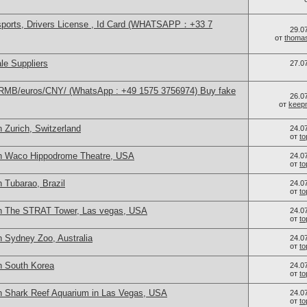
sports, Drivers License , Id Card (WHATSAPP：+33 7
29.0
от
thoma
le Suppliers
27.0
/RMB/euros/CNY/ (WhatsApp : +49 1575 3756974) Buy fake
26.0
от
keep
 Zurich, Switzerland
24.0
от
t
in Waco Hippodrome Theatre, USA
24.0
от
t
 Tubarao, Brazil
24.0
от
t
in The STRAT Tower, Las vegas, USA
24.0
от
t
n Sydney Zoo, Australia
24.0
от
t
n South Korea
24.0
от
t
n Shark Reef Aquarium in Las Vegas, USA
24.0
от
t