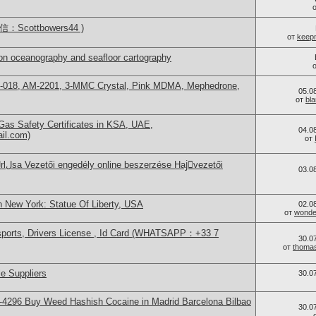
Scottbowers44 )
от
keep
on oceanography and seafloor cartography
H-018, AM-2201, 3-MMC Crystal, Pink MDMA, Mephedrone,
05.0
от
bl
as Safety Certificates in KSA, UAE,
04.0
ail.com)
от
03.0
n New York: Statue Of Liberty, USA
02.0
от
wonder
sports, Drivers License , Id Card (WHATSAPP：+33 7
30.0
от
thoma
e Suppliers
30.0
4296 Buy Weed Hashish Cocaine in Madrid Barcelona Bilbao
30.0