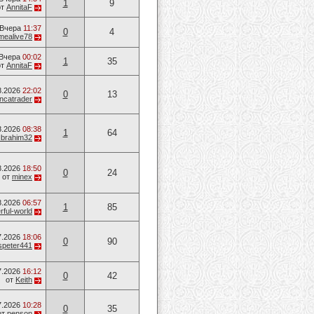
1
9
от
AnnitaF
Вчера
11:37
0
4
mealive78
Вчера
00:02
1
35
от
AnnitaF
8.2026
22:02
0
13
ancatrader
8.2026
08:38
1
64
Ibrahim32
8.2026
18:50
0
24
от
minex
8.2026
06:57
1
85
ful-world
7.2026
18:06
0
90
speter441
7.2026
16:12
0
42
от
Keith
7.2026
10:28
0
35
от
penson