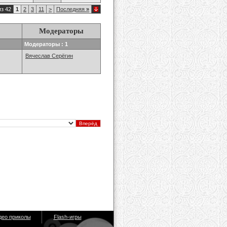
из 42
1
2
3
11
>
Последняя
»
Модераторы
Модераторы : 1
Вячеслав Серёгин
део приколы
Flash-игры