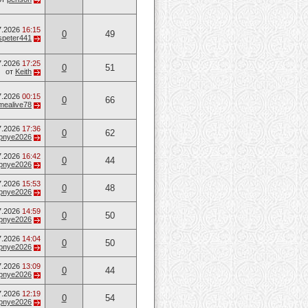
7.2026
16:15
0
49
speter441
7.2026
17:25
0
51
от
Keith
7.2026
00:15
0
66
mealive78
7.2026
17:36
0
62
opnye2026
7.2026
16:42
0
44
opnye2026
7.2026
15:53
0
48
opnye2026
7.2026
14:59
0
50
opnye2026
7.2026
14:04
0
50
opnye2026
7.2026
13:09
0
44
opnye2026
7.2026
12:19
0
54
opnye2026