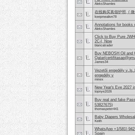
AleksShamles
在线购买真假护照, ( 微信：
keepmealive78
Annotations for books 
AleksShamles
Click to Buy Pure JW
2C-I, Now
blancatrader
Buy NEBOSH Oil and G
Qatar(certifitasap@gm
James34
Vezetői engedély vلsلrlلsa Vezetői engedély online beszerzése Hajَvezetői
engedély v
minex
New Year's Eve 2027 i
topnye2026
Buy real and fake Pas
53827675)
thomaspeter441
Baby Diapers Wholesal
Keith
WhatsApp +1(581) 942-
Spain