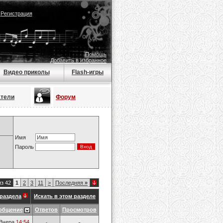
|
Регистрация
Помощь
Добавить в избранное
Видео приколы
Flash-игры
атели
Форум
Имя
Пароль
из 42
1
2
3
11
>
Последняя
»
раздела
Искать в этом разделе
общение
Ответов
Просмотров
Вчера
14:54