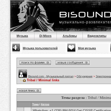
Музыка
Dj Mixes
Альбомы
Видеоклипы
Музыка пользователей
Моя музыка
Bisound.com - Музыкальный портал
>
Обсуждения
>
Электронна
Tribal / Minimal links
Темы раздела
: Tribal / Minima
Тема
/
Автор
WhatsApp: +1 (226) 894-5014​ Get CISSP Certification