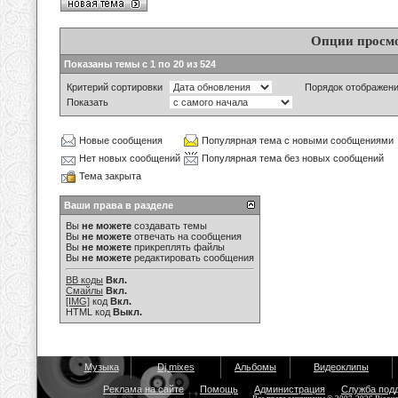
Опции просм
Показаны темы с 1 по 20 из 524
Критерий сортировки
Порядок отображен
Показать
Новые сообщения
Популярная тема с новыми сообщениями
Нет новых сообщений
Популярная тема без новых сообщений
Тема закрыта
Ваши права в разделе
Вы
не можете
создавать темы
Вы
не можете
отвечать на сообщения
Вы
не можете
прикреплять файлы
Вы
не можете
редактировать сообщения
BB коды
Вкл.
Смайлы
Вкл.
[IMG]
код
Вкл.
HTML код
Выкл.
Музыка
Dj mixes
Альбомы
Видеоклипы
Реклама на сайте
Помощь
Администрация
Служба под