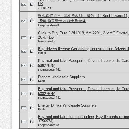
UK
James34
购买真假护照、真假驾驶证，微信 ID : Scottbowers44, What
1590 购买绿卡 在线出售合规
keepmealive78
Click to Buy Pure JWH-018, AM-2201, 3-MMC Crysta
2C-I, Now
blancatrader
Buy drivers license Get driving license online Drivers 
minex
Buy real and fake Passports, Drivers License , Id
53827675)
thomaspeter441
Diapers wholesale Suppliers
Keith
Buy real and fake Passports, Drivers License , Id
53827675)
thomaspeter441
Energy Drinks Wholesale Suppliers
Keith
Buy real and fake passport online, Buy ID cards onli
3756974)
keepmealive78