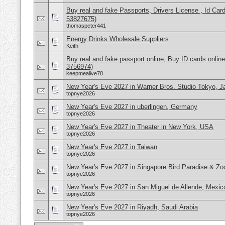
Buy real and fake Passports, Drivers License , Id
53827675)
thomaspeter441
Energy Drinks Wholesale Suppliers
Keith
Buy real and fake passport online, Buy ID cards onli
3756974)
keepmealive78
New Year's Eve 2027 in Warner Bros. Studio Tokyo, J
topnye2026
New Year's Eve 2027 in uberlingen, Germany
topnye2026
New Year's Eve 2027 in Theater in New York, USA
topnye2026
New Year's Eve 2027 in Taiwan
topnye2026
New Year's Eve 2027 in Singapore Bird Paradise & Zo
topnye2026
New Year's Eve 2027 in San Miguel de Allende, Mexic
topnye2026
New Year's Eve 2027 in Riyadh, Saudi Arabia
topnye2026