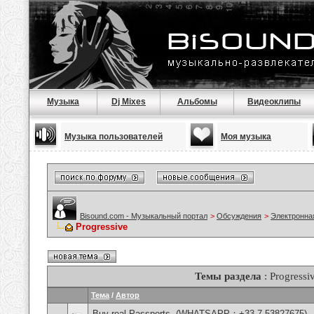
Музыка
Dj Mixes
Альбомы
Видеоклипы
Музыка пользователей
Моя музыка
Bisound.com - Музыкальный портал
>
Обсуждения
>
Электронна
Progressive
Темы раздела
: Progressi
Тема
/
Автор
Buy real Passports, (WHATSAPP：+33 7 53827675)