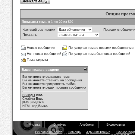
Опции просм
Показаны темы с 1 по 20 из 520
Критерий сортировки
Порядок отображен
Показать
Новые сообщения
Популярная тема с новыми сообщениями
Нет новых сообщений
Популярная тема без новых сообщений
Тема закрыта
Ваши права в разделе
Вы
не можете
создавать темы
Вы
не можете
отвечать на сообщения
Вы
не можете
прикреплять файлы
Вы
не можете
редактировать сообщения
BB коды
Вкл.
Смайлы
Вкл.
[IMG]
код
Вкл.
HTML код
Выкл.
Музыка
Dj mixes
Альбомы
Видеоклипы
Реклама на сайте
Помощь
Администрация
Служба под