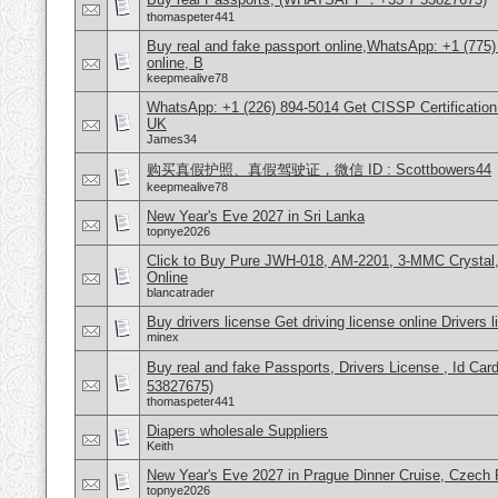
thomaspeter441
Buy real and fake passport online,WhatsApp: +1 (775
online, B
keepmealive78
WhatsApp: +1 (226) 894-5014​ Get CISSP Certification
UK
James34
购买真假护照、真假驾驶证，微信 ID : Scottbowers44
keepmealive78
New Year's Eve 2027 in Sri Lanka
topnye2026
Click to Buy Pure JWH-018, AM-2201, 3-MMC Crysta
Online
blancatrader
Buy drivers license Get driving license online Drivers 
minex
Buy real and fake Passports, Drivers License , Id
53827675)
thomaspeter441
Diapers wholesale Suppliers
Keith
New Year's Eve 2027 in Prague Dinner Cruise, Czech 
topnye2026