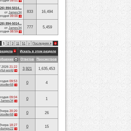
егодня
09:01
6) 894-5014​...
833
16,494
от
James34
егодня
09:00
6) 894-5014​...
777
5,459
от
James34
егодня
08:59
2
1
2
3
11
51
>
Последняя
»
раздела
Искать в этом разделе
общение
Ответов
Просмотров
7.2026
21:22
3,921
1,635,453
ful-world
годня
09:53
0
4
otseller68
годня
09:04
0
1
т
James34
Вчера
20:20
0
26
otseller68
Вчера
18:27
0
15
vvdumps22