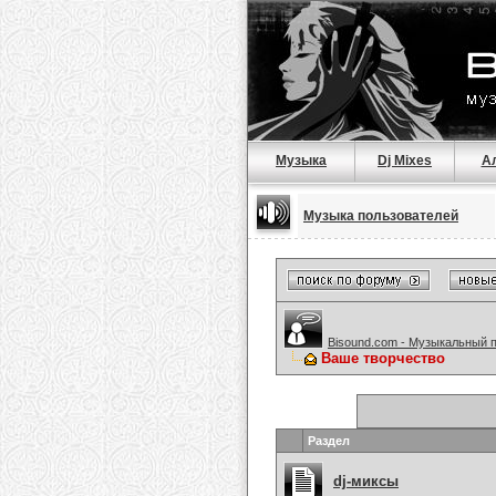
Музыка
Dj Mixes
А
Музыка пользователей
Bisound.com - Музыкальный 
Ваше творчество
Раздел
dj-миксы