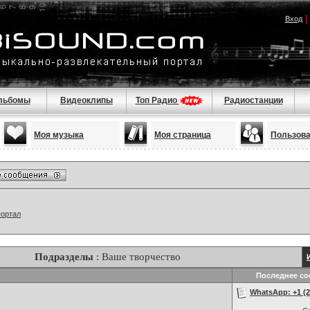
Вход
льбомы
Видеоклипы
Топ Радио
Радиостанции
Моя музыка
Моя страница
Пользов
портал
Подразделы
: Ваше творчество
Последнее с
WhatsApp: +1 (22