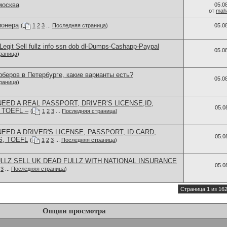
москва
05.0
от
mah
ионера
(
1
2
3
...
Последняя страница
)
05.0
egit Sell fullz info ssn dob dl-Dumps-Cashapp-Paypal
05.0
раница
)
беров в Петербурге, какие варианты есть?
05.0
раница
)
EED A REAL PASSPORT, DRIVER’S LICENSE,ID,
05.0
 TOEFL –
(
1
2
3
...
Последняя страница
)
EED A DRIVER'S LICENSE, PASSPORT, ID CARD,
05.0
, TOEFL
(
1
2
3
...
Последняя страница
)
LZ SELL UK DEAD FULLZ WITH NATIONAL INSURANCE
05.0
3
...
Последняя страница
)
Страница 1 из 16
Опции просмотра