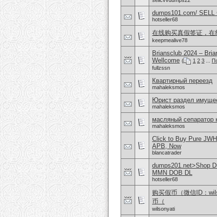
sellcvvdumps22
dumps101.com/ SEL
hotseller68
在线购买真假签证，在
keepmealive78
Briansclub 2024 – Br
Wellcome
(
1
2
3
...
П
fullzssn
Квартирный переезд
mahaleksmos
Юрист раздел имущес
mahaleksmos
масляный сепаратор 
mahaleksmos
Click to Buy Pure JW
APB, Now
blancatrader
dumps201.net>Shop Dum
MMN DOB DL
hotseller68
购买假币（微信ID：wi
币（
wilsonyati