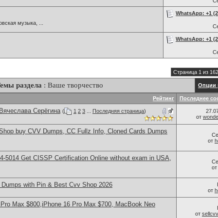
С
WhatsApp: +1 (22
вская музыка, ...
С
WhatsApp: +1 (22
С
Страница 1 из 16
емы раздела
: Ваше творчество
Опции 
Рейтинг
Последнее со
 Вячеслава Серёгина
(
1
2
3
...
Последняя страница
)
27.0
от
wonder
hop buy CVV Dumps, CC Fullz Info, Cloned Cards Dumps
Се
от
h
-5014​ Get CISSP Certification Online without exam in USA,
Се
о
Dumps with Pin & Best Cvv Shop 2026
от
h
 Pro Max $800,iPhone 16 Pro Max $700, MacBook Neo
от
sellc