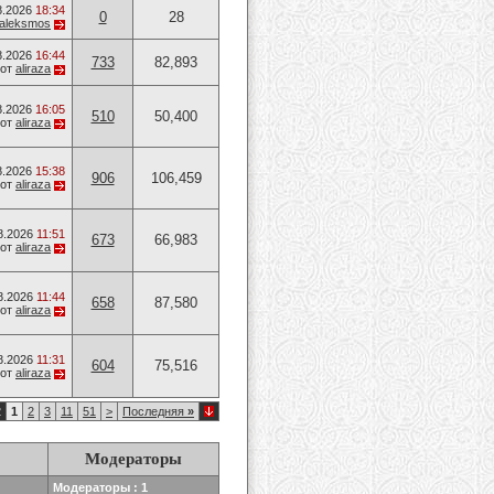
8.2026
18:34
0
28
aleksmos
8.2026
16:44
733
82,893
от
aliraza
8.2026
16:05
510
50,400
от
aliraza
8.2026
15:38
906
106,459
от
aliraza
8.2026
11:51
673
66,983
от
aliraza
8.2026
11:44
658
87,580
от
aliraza
8.2026
11:31
604
75,516
от
aliraza
2
1
2
3
11
51
>
Последняя
»
Модераторы
Модераторы : 1