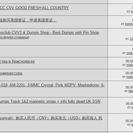
L CC CVV GOOD FRESH ALL COUNTRY
от
h
线购买美国签证，申请美国签证，
от
keep
iansclub CVV2 & Dumps Shop - Best Dumps with Pin Shop
оследняя страница
)
от
1
от
mah
тва в Красноярске
05.0
от
mah
компрессора
05.0
от
mah
H-018, AM-2201, 3-MMC Crystal, Pink MDPV, Mephedrone, 6-
05.0
от
bl
ps Track 1&2 magnetic stripe + info fullz dead UK SSN
05.0
от
lsonyati）购买人民币（CNY）购买美元（USD）购买假人 民
05.0
от