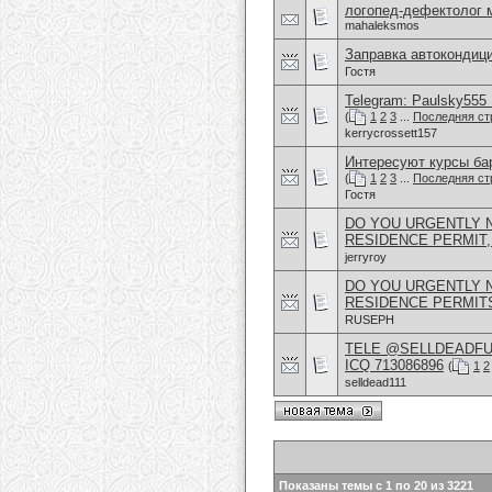
логопед-дефектолог 
mahaleksmos
Заправка автокондиц
Гостя
Telegram: Paulsky555 L
(
1
2
3
...
Последняя ст
kerrycrossett157
Интересуют курсы бар
(
1
2
3
...
Последняя ст
Гостя
DO YOU URGENTLY N
RESIDENCE PERMIT,
jerryroy
DO YOU URGENTLY N
RESIDENCE PERMITS
RUSEPH
TELE @SELLDEADFUL
ICQ 713086896
(
1
2
selldead111
Показаны темы с 1 по 20 из 3221