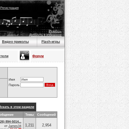
|
Регистрация
Помощь
Добавить в избранное
Видео приколы
Flash-игры
атели
Форум
Имя
Пароль
Искать в этом разделе
ообщение
Темы
Сообщений
6) 894-5014​...
1,211
2,954
от
James34