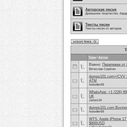
Авторская песня
Домашнее творчество, бардо
Тексты песен
Тексты песен от авторов.
Т
Тема
/
Автор
Важно:
Перепевки от
Вячеслав Серёгин
dumps101.com>/CVV S
ATM
hotseller68
WhatsApp: +1 (226) 894
UK
James34
dumps101.com:Buying 
hotseller68
WTS: Apple iPhone 17
$800USD