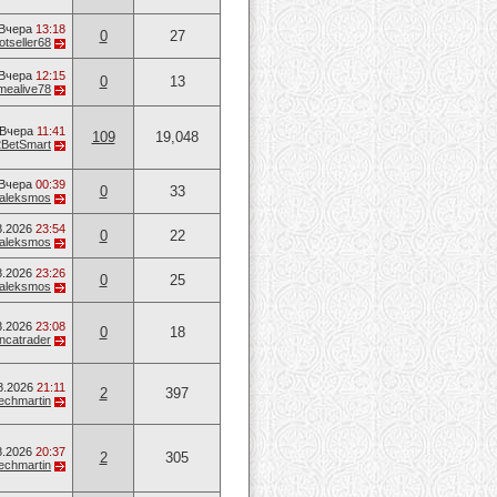
Вчера
13:18
0
27
otseller68
Вчера
12:15
0
13
mealive78
Вчера
11:41
109
19,048
2BetSmart
Вчера
00:39
0
33
aleksmos
8.2026
23:54
0
22
aleksmos
8.2026
23:26
0
25
aleksmos
8.2026
23:08
0
18
ancatrader
8.2026
21:11
2
397
techmartin
8.2026
20:37
2
305
techmartin