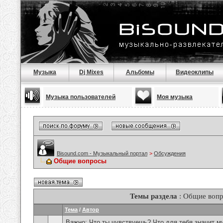
Музыка
Dj Mixes
Альбомы
Видеоклипы
Музыка пользователей
Моя музыка
Bisound.com - Музыкальный портал
>
Обсуждения
Общие вопросы
Темы раздела
: Общие воп
Тема
/
Автор
Важно:
Что ты чувствуешь? Что для тебя значит м