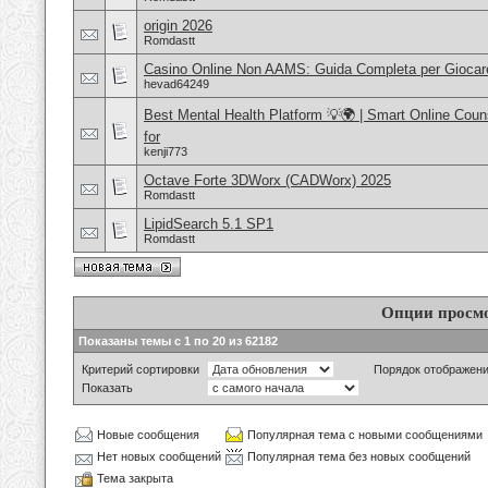
origin 2026
Romdastt
Casino Online Non AAMS: Guida Completa per Giocar
hevad64249
Best Mental Health Platform 💡🌍 | Smart Online Coun
for
kenji773
Octave Forte 3DWorx (CADWorx) 2025
Romdastt
LipidSearch 5.1 SP1
Romdastt
Опции просм
Показаны темы с 1 по 20 из 62182
Критерий сортировки
Порядок отображен
Показать
Новые сообщения
Популярная тема с новыми сообщениями
Нет новых сообщений
Популярная тема без новых сообщений
Тема закрыта