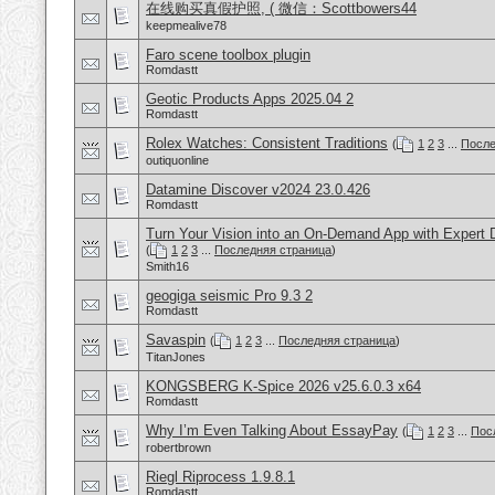
在线购买真假护照, ( 微信：Scottbowers44
keepmealive78
Faro scene toolbox plugin
Romdastt
Geotic Products Apps 2025.04 2
Romdastt
Rolex Watches: Consistent Traditions
(
1
2
3
...
После
outiquonline
Datamine Discover v2024 23.0.426
Romdastt
Turn Your Vision into an On-Demand App with Expert 
(
1
2
3
...
Последняя страница
)
Smith16
geogiga seismic Pro 9.3 2
Romdastt
Savaspin
(
1
2
3
...
Последняя страница
)
TitanJones
KONGSBERG K-Spice 2026 v25.6.0.3 x64
Romdastt
Why I’m Even Talking About EssayPay
(
1
2
3
...
Пос
robertbrown
Riegl Riprocess 1.9.8.1
Romdastt