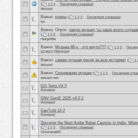
(
1
2
3
...
Последняя страница
)
bisound
Важно:
клипы
(
1
2
3
...
Последняя страница
)
len
Важно: Опрос:
какую музыку ты чаще всего слуша
(
1
2
3
...
Последняя страница
)
margaritta
Важно:
Музыка 80-х - это круто???
(
1
2
3
...
Послед
БОЖЕСТВЕННАЯ
Важно:
самая лучшая песня за всю историю!
(
1
bisound
Важно:
Скачивание музыки
(
1
2
3
...
Последняя стра
михаил кио
DJI Terra V4.3
Romdastt
DNV GeniE 2025 v9.0 2
Romdastt
GasTurb 14 2
Romdastt
Discover the Best Andar Bahar Casinos in India: Wher
(
1
2
3
...
Последняя страница
)
Zeeshanali33