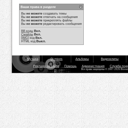
Ваши права в разделе
Вы
не можете
создавать темы
Вы
не можете
отвечать на сообщения
Вы
не можете
прикреплять файлы
Вы
не можете
редактировать сообщения
BB коды
Вкл.
Смайлы
Вкл.
[IMG]
код
Вкл.
HTML код
Выкл.
Музыка
Dj mixes
Альбомы
Видеоклипы
Реклама на сайте
Помощь
Администрация
Служба под
Все права защищены © 2007-2026 Bisou