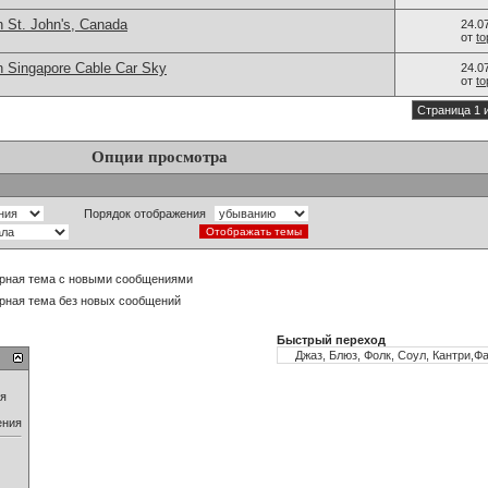
n St. John's, Canada
24.0
от
t
n Singapore Cable Car Sky
24.0
от
t
Страница 1 
Опции просмотра
Порядок отображения
рная тема с новыми сообщениями
рная тема без новых сообщений
Быстрый переход
ия
ения