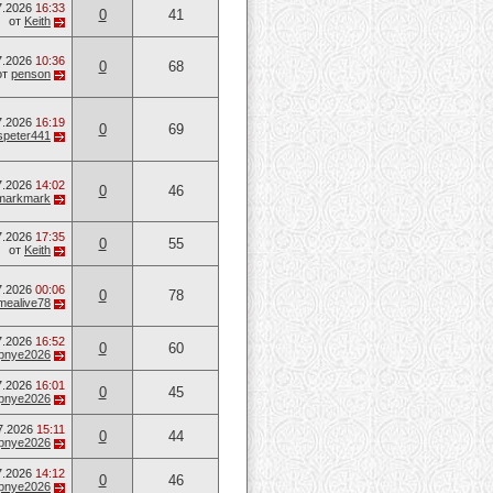
7.2026
16:33
0
41
от
Keith
7.2026
10:36
0
68
от
penson
7.2026
16:19
0
69
speter441
7.2026
14:02
0
46
markmark
7.2026
17:35
0
55
от
Keith
7.2026
00:06
0
78
mealive78
7.2026
16:52
0
60
opnye2026
7.2026
16:01
0
45
opnye2026
7.2026
15:11
0
44
opnye2026
7.2026
14:12
0
46
opnye2026