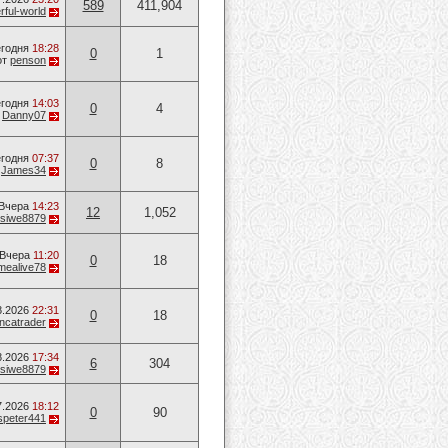
589
411,904
ful-world
годня
18:28
0
1
от
penson
годня
14:03
0
4
т
Danny07
годня
07:37
0
8
т
James34
Вчера
14:23
12
1,052
siwe8879
Вчера
11:20
0
18
mealive78
8.2026
22:31
0
18
ancatrader
8.2026
17:34
6
304
siwe8879
7.2026
18:12
0
90
speter441