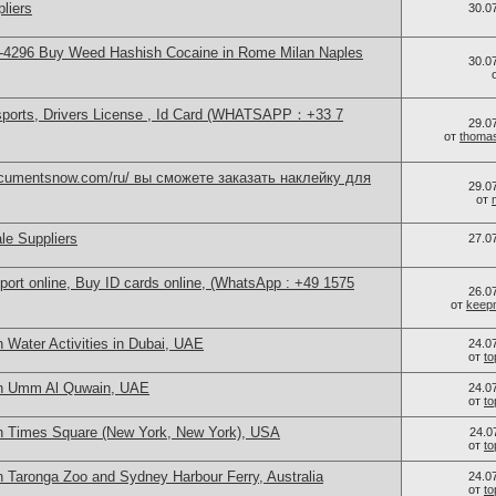
liers
30.0
-4296 Buy Weed Hashish Cocaine in Rome Milan Naples
30.0
sports, Drivers License , Id Card (WHATSAPP：+33 7
29.0
от
thoma
documentsnow.com/ru/ вы сможете заказать наклейку для
29.0
от
le Suppliers
27.0
port online, Buy ID cards online, (WhatsApp : +49 1575
26.0
от
keep
 Water Activities in Dubai, UAE
24.0
от
t
in Umm Al Quwain, UAE
24.0
от
t
n Times Square (New York, New York), USA
24.0
от
t
 Taronga Zoo and Sydney Harbour Ferry, Australia
24.0
от
t