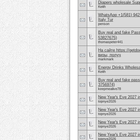
Diapers wholesale Supp
Keith
WhatsApp +1(581) 942
Italy Tur
penson
Buy real and fake Pas
53827675)
thomaspeter441
На сайте https://get
визы, получ
markmark
Energy Drinks Wholesa
Keith
Buy real and fake pass
3756974)
keepmealive78
New Year's Eve 2027 in
topnye2026
New Year's Eve 2027 
topnye2026
New Year's Eve 2027 i
topnye2026
New Year's Eve 2027 in
topnye2026