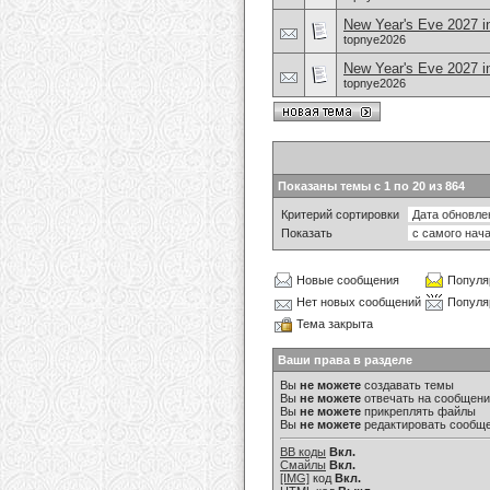
New Year's Eve 2027 i
topnye2026
New Year's Eve 2027 i
topnye2026
Показаны темы с 1 по 20 из 864
Критерий сортировки
Показать
Новые сообщения
Популя
Нет новых сообщений
Популя
Тема закрыта
Ваши права в разделе
Вы
не можете
создавать темы
Вы
не можете
отвечать на сообщен
Вы
не можете
прикреплять файлы
Вы
не можете
редактировать сообщ
BB коды
Вкл.
Смайлы
Вкл.
[IMG]
код
Вкл.