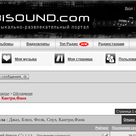
Вход
льбомы
Видеоклипы
Топ Радио
Радиостанции
Моя музыка
Моя страница
Пользов
портал
>
Обсуждения
, Кантри,Фанк
Страница 1 
ела
: Джаз, Блюз, Фолк, Соул, Кантри,Фанк
Опции 
Рейтинг
Последнее со
ей блюза
(
1
2
3
...
Последняя страница
)
29.0