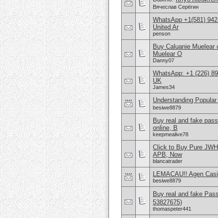
Вячеслав Серёгин
WhatsApp +1(581) 942
United Ar
penson
Buy Caluanie Muelear
Muelear O
Danny07
WhatsApp: +1 (226) 894
UK
James34
Understanding Popular
besiwe8879
Buy real and fake pas
online, B
keepmealive78
Click to Buy Pure JWH
APB, Now
blancatrader
LEMACAU!! Agen Casin
besiwe8879
Buy real and fake Pas
53827675)
thomaspeter441