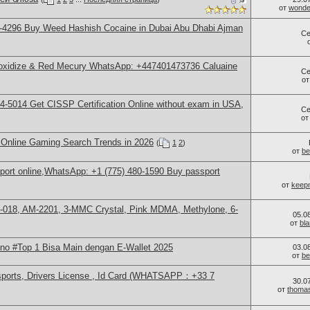
от
wonder
-4296 Buy Weed Hashish Cocaine in Dubai Abu Dhabi Ajman
Се
 oxidize & Red Mecury WhatsApp: +447401473736 Caluaine
Се
о
-5014​ Get CISSP Certification Online without exam in USA,
Се
о
 Online Gaming Search Trends in 2026
(
1
2
)
от
be
sport online,WhatsApp: +1 (775) 480-1590 Buy passport
от
keep
-018, AM-2201, 3-MMC Crystal, Pink MDMA, Methylone, 6-
05.0
от
bl
o #Top 1 Bisa Main dengan E-Wallet 2025
03.0
от
be
sports, Drivers License , Id Card (WHATSAPP：+33 7
30.0
от
thoma