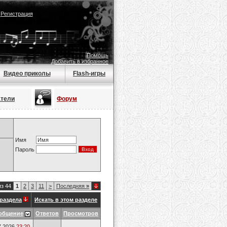
|
Регистрация
Помощь
Добавить в избранное
Видео приколы
Flash-игры
атели
Форум
Имя
Пароль
из 44
1
2
3
11
>
Последняя
»
раздела
Искать в этом разделе
общение
Ответов
Просмотров
7.2026
23:20