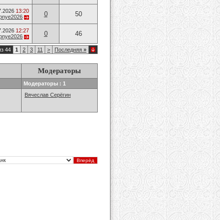
7.2026
13:20
0
50
opnye2026
7.2026
12:27
0
46
opnye2026
из 44
1
2
3
11
>
Последняя
»
Модераторы
Модераторы : 1
Вячеслав Серёгин