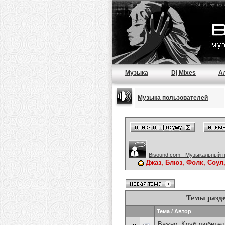
Музыка
Dj Mixes
А
Музыка пользователей
Bisound.com - Музыкальный 
Джаз, Блюз, Фолк, Соул
Темы разд
Тема
/
Автор
Важно:
Клуб любител