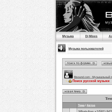
Музыка
Dj Mixes
А
Музыка пользователей
Bisound.com - Музыкальный 
Поиск русской музыки
Тем
Тема
/
Автор
WhatsApp +1(581) 942