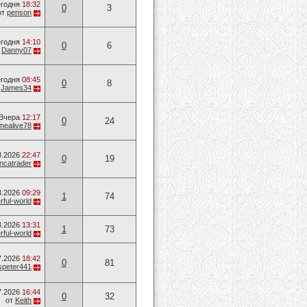
годня
18:32
0
3
от
penson
годня
14:10
0
6
т
Danny07
годня
08:45
0
8
т
James34
Вчера
12:17
0
24
mealive78
8.2026
22:47
0
19
ancatrader
8.2026
09:29
1
74
ful-world
8.2026
13:31
1
73
ful-world
7.2026
18:42
0
81
speter441
7.2026
16:44
0
32
от
Keith