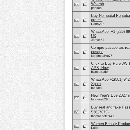
Wakrah
penson
Buy Nembutal Pentobar
are reli
Danny07
WhatsApp: +1 (226) 894
UK
James34
Compre pasaportes rea
pasapo
keepmealive78
Click to Buy Pure JW
APB, Now
blancatrader
WhatsApp +1(581) 942-
Spain
penson
New Year's Eve 2027 
topnye2026
Buy real and fake Pas
53827675)
thomaspeter441
Women Beauty Product
Keith