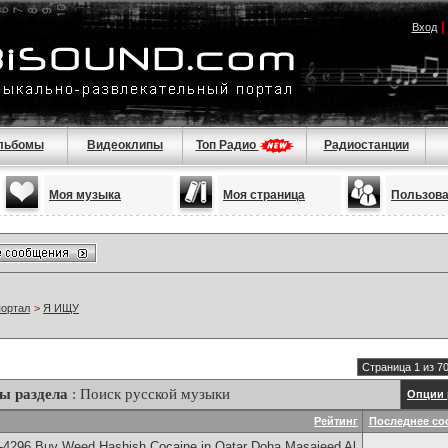
Вход
льбомы
Видеоклипы
Топ Радио
Радиостанции
Моя музыка
Моя страница
Пользов
портал
>
Я ИЩУ
Страница 1 из 7
ы раздела
: Поиск русской музыки
Опции 
Рейтинг
Последнее со
-4296 Buy Weed Hashish Cocaine in Qatar Doha Masaieed Al