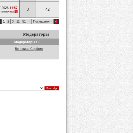
7.2026
14:57
0
42
mamaking
0
1
2
3
11
51
>
Последняя
»
Модераторы
Модераторы : 1
Вячеслав Серёгин