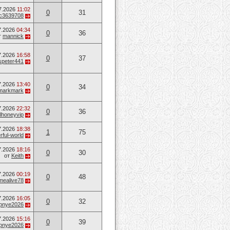
7.2026
11:02
0
31
c3639708
7.2026
04:34
0
36
т
mannick
7.2026
16:58
0
37
speter441
7.2026
13:40
0
34
markmark
7.2026
22:32
0
36
lhoneyvip
7.2026
18:38
1
75
ful-world
7.2026
18:16
0
30
от
Keith
7.2026
00:19
0
48
mealive78
7.2026
16:05
0
32
opnye2026
7.2026
15:16
0
39
opnye2026