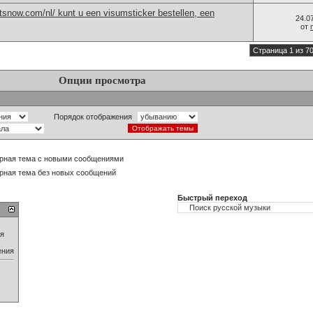
snow.com/nl/ kunt u een visumsticker bestellen, een
24.0
от
Страница 1 из 7
Опции просмотра
Порядок отображения
рная тема с новыми сообщениями
рная тема без новых сообщений
Быстрый переход
ия
ения