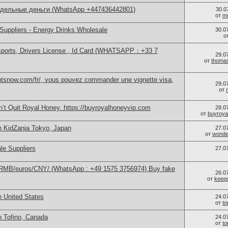
ддельные деньги (WhatsApp +447436442801)
30.0
от
m
Suppliers - Energy Drinks Wholesale
30.0
о
sports, Drivers License , Id Card (WHATSAPP：+33 7
29.0
от
thoma
ntsnow.com/fr/, vous pouvez commander une vignette visa,
29.0
от
’t Quit Royal Honey. https://buyroyalhoneyvip.com
28.0
от
buyroya
n KidZania Tokyo, Japan
27.0
от
wonder
le Suppliers
27.0
/RMB/euros/CNY/ (WhatsApp : +49 1575 3756974) Buy fake
26.0
от
keep
n United States
24.0
от
t
n Tofino, Canada
24.0
от
t