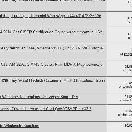
Се
bital , Fentanyl , Tramadol WhatsApp: +447401473736 We
Се
о
-5014​ Get CISSP Certification Online without exam in USA,
Се
о
les y falsos en línea, WhatsApp: +1 (775) 480-1590 Compre
от
keep
H-018, AM-2201, 3-MMC Crystal, Pink MDPV, Mephedrone, 6-
05.0
от
bl
4296 Buy Weed Hashish Cocaine in Madrid Barcelona Bilbao
02.0
от
wonder
in Welcome To Fabulous Las Vegas Sign, USA
01.0
от
wonder
sports, Drivers License , Id Card (WHATSAPP：+33 7
30.0
от
thoma
s Wholesale Suppliers
30.0