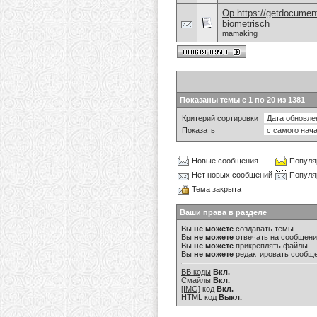
Op https://getdocument
biometrisch
mamaking
Показаны темы с 1 по 20 из 1381
Критерий сортировки
Показать
Новые сообщения
Популя
Нет новых сообщений
Популя
Тема закрыта
Ваши права в разделе
Вы
не можете
создавать темы
Вы
не можете
отвечать на сообщен
Вы
не можете
прикреплять файлы
Вы
не можете
редактировать сообщ
BB коды
Вкл.
Смайлы
Вкл.
[IMG]
код
Вкл.
HTML код
Выкл.