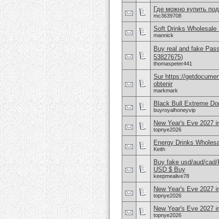
Где можно купить по
mc3639708
Soft Drinks Wholesale 
mannick
Buy real and fake Pas
53827675)
thomaspeter441
Sur https://getdocume
obtenir
markmark
Black Bull Extreme Don
buyroyalhoneyvip
New Year's Eve 2027 i
topnye2026
Energy Drinks Wholesa
Keith
Buy fake usd/aud/cad
USD $ Buy
keepmealive78
New Year's Eve 2027 i
topnye2026
New Year's Eve 2027 i
topnye2026