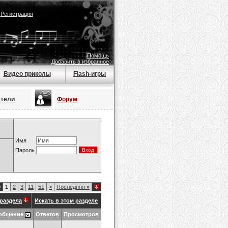
|
Регистрация
Помощь
Добавить в избранное
Видео приколы
Flash-игры
атели
Форум
Имя
Пароль
0
1
2
3
11
51
>
Последняя
»
раздела
Искать в этом разделе
общение
Ответов
Просмотров