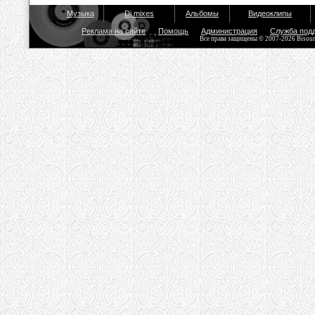
Музыка
Dj mixes
Альбомы
Видеоклипы
Реклама на сайте
Помощь
Администрация
Служба под
Все права защищены © 2007-2026 Bisou