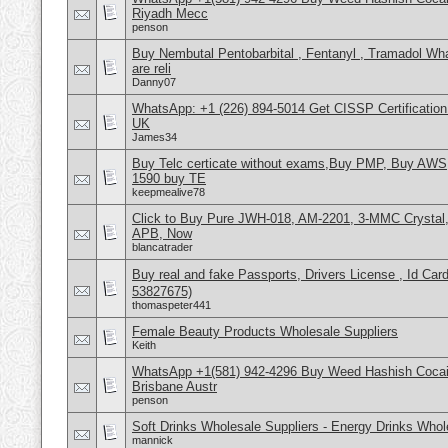
Riyadh Mecc
penson
Buy Nembutal Pentobarbital , Fentanyl , Tramadol 
are reli
Danny07
WhatsApp: +1 (226) 894-5014​ Get CISSP Certification
UK
James34
Buy Telc certicate without exams,Buy PMP, Buy AWS
1590 buy TE
keepmealive78
Click to Buy Pure JWH-018, AM-2201, 3-MMC Crystal
APB, Now
blancatrader
Buy real and fake Passports, Drivers License , Id
53827675)
thomaspeter441
Female Beauty Products Wholesale Suppliers
Keith
WhatsApp +1(581) 942-4296 Buy Weed Hashish Cocai
Brisbane Austr
penson
Soft Drinks Wholesale Suppliers - Energy Drinks Whol
mannick