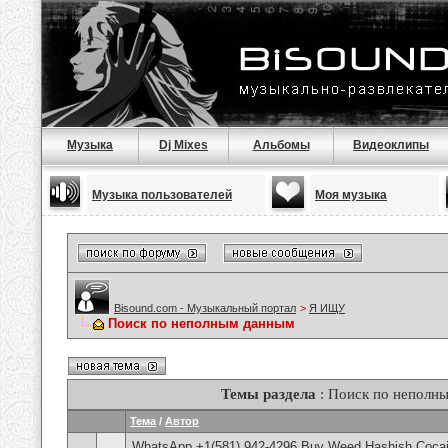
Музыка
Dj Mixes
Альбомы
Видеоклипы
Музыка пользователей
Моя музыка
Bisound.com - Музыкальный портал
>
Я ИЩУ
Поиск по неполным данным
Темы раздела
: Поиск по неполн
Тема
/
Автор
WhatsApp +1(581) 942-4296 Buy Weed Hashish Cocain