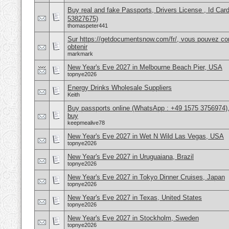
Buy real and fake Passports, Drivers License , Id
53827675)
thomaspeter441
Sur https://getdocumentsnow.com/fr/, vous pouvez co
obtenir
markmark
New Year's Eve 2027 in Melbourne Beach Pier, USA
topnye2026
Energy Drinks Wholesale Suppliers
Keith
Buy passports online (WhatsApp : +49 1575 3756974),
buy
keepmealive78
New Year's Eve 2027 in Wet N Wild Las Vegas, USA
topnye2026
New Year's Eve 2027 in Uruguaiana, Brazil
topnye2026
New Year's Eve 2027 in Tokyo Dinner Cruises, Japan
topnye2026
New Year's Eve 2027 in Texas, United States
topnye2026
New Year's Eve 2027 in Stockholm, Sweden
topnye2026