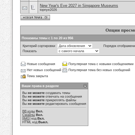
New Year's Eve 2027 in Singapore Museums
topnye2026
Опции просм
Показаны темы с 1 по 20 из 956
Критерий сортировки
Порядок отображен
Показать
Новые сообщения
Популярная тема с новыми сообщениями
Нет новых сообщений
Популярная тема без новых сообщений
Тема закрыта
Ваши права в разделе
Вы
не можете
создавать темы
Вы
не можете
отвечать на сообщения
Вы
не можете
прикреплять файлы
Вы
не можете
редактировать сообщения
BB коды
Вкл.
Смайлы
Вкл.
[IMG]
код
Вкл.
HTML код
Выкл.