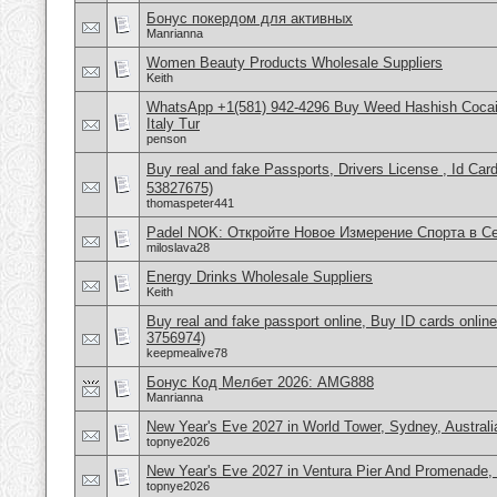
Бонус покердом для активных
Manrianna
Women Beauty Products Wholesale Suppliers
Keith
WhatsApp +1(581) 942-4296 Buy Weed Hashish Cocai
Italy Tur
penson
Buy real and fake Passports, Drivers License , Id
53827675)
thomaspeter441
Padel NOK: Откройте Новое Измерение Спорта в С
miloslava28
Energy Drinks Wholesale Suppliers
Keith
Buy real and fake passport online, Buy ID cards onli
3756974)
keepmealive78
Бонус Код Мелбет 2026: AMG888
Manrianna
New Year's Eve 2027 in World Tower, Sydney, Australi
topnye2026
New Year's Eve 2027 in Ventura Pier And Promenade
topnye2026