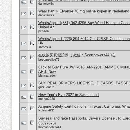
danielswiils
Waar kan ik Elvanse 70 mg online kopen in Nederland
danielswiils
WhatsApp +1(581) 942-4296 Buy Weed Hashish Cocai
United Ar
penson
WhatsApp: +1 (226) 894-5014​ Get CISSP Certification
UK
James34
在线购买真假护照, ( 微信：Scottbowers44 )在
keepmealive78
Click to Buy Pure JWH-018, AM-2201, 3-MMC Crystal
APB, Now
blancatrader
BUY REAL DRIVER'S LICENSE, ID CARDS, PASSP
gurkudaste
New Year's Eve 2027 in Switzerland
topnye2026
Acquire Safety Certifications in Texas. California. Wh
Rulean4KD
Buy real and fake Passports, Drivers License , Id
53827675)
thomaspeter441