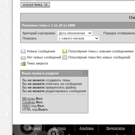
Оп
Показаны темы с 1 по 20 из 1889
Критерий сортировки
Порядок отображен
Показать
Новые сообщения
Популярная тема с новыми сообщениями
Нет новых сообщений
Популярная тема без новых сообщений
Тема закрыта
Ваши права в разделе
Вы
не можете
создавать темы
Вы
не можете
отвечать на сообщения
Вы
не можете
прикреплять файлы
Вы
не можете
редактировать сообщения
BB коды
Вкл.
Смайлы
Вкл.
[IMG]
код
Вкл.
HTML код
Выкл.
Музыка
Dj mixes
Альбомы
Видеоклипы