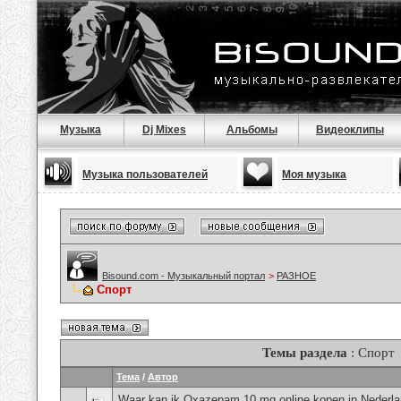
Музыка
Dj Mixes
Альбомы
Видеоклипы
Музыка пользователей
Моя музыка
Bisound.com - Музыкальный портал
>
РАЗНОЕ
Спорт
Темы раздела
: Спорт
Тема
/
Автор
Waar kan ik Oxazepam 10 mg online kopen in Nederla