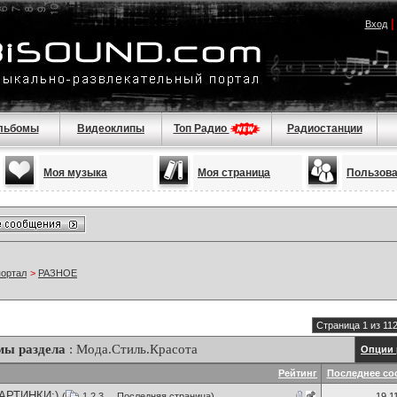
Вход
льбомы
Видеоклипы
Топ Радио
Радиостанции
Моя музыка
Моя страница
Пользов
портал
>
РАЗНОЕ
Страница 1 из 11
мы раздела
: Мода.Стиль.Красота
Опции 
Рейтинг
Последнее со
АРТИНКИ:)
(
1
2
3
...
Последняя страница
)
19.1