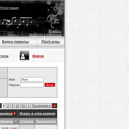
|
Регистрация
Помощь
Добавить в избранное
Видео приколы
Flash-игры
атели
Форум
Имя
Пароль
2
1
2
3
11
51
>
Последняя
»
раздела
Искать в этом разделе
общение
Ответов
Просмотров
1.2025
13:56