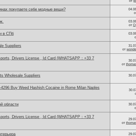
от
g
зинах покупаете себе модные вещи?
04.0
о
к.
03.0
от
O
и в СПб
03.0
le Suppliers
31.0
от
wonder
sports, Drivers License , Id Card (WHATSAPP：+33 7
30.0
от
thoma
s Wholesale Suppliers
30.0
-4296 Buy Weed Hashish Cocaine in Rome Milan Naples
30.0
ой области
30.0
sports, Drivers License , Id Card (WHATSAPP：+33 7
29.0
от
thoma
нтерьера
29.0