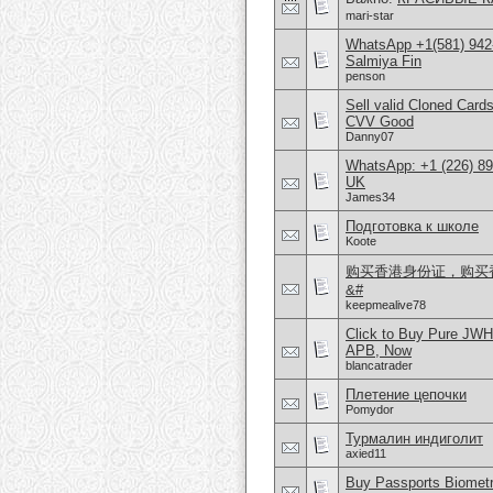
mari-star
WhatsApp +1(581) 942-
Salmiya Fin
penson
Sell valid Cloned Ca
CVV Good
Danny07
WhatsApp: +1 (226) 894
UK
James34
Подготовка к школе
Koote
购买香港身份证，购买香港
&#
keepmealive78
Click to Buy Pure JW
APB, Now
blancatrader
Плетение цепочки
Pomydor
Турмалин индиголит
axied11
Buy Passports Biometri