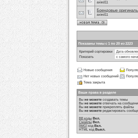
axied11
Брендовые оригиналь
axied11
Показаны темы с 1 по 20 из 2223
Критерий сортировки
Показать
Новые сообщения
Популя
Нет новых сообщений
Популя
Тема закрыта
Ваши права в разделе
Вы
не можете
создавать темы
Вы
не можете
отвечать на сообщен
Вы
не можете
прикреплять файлы
Вы
не можете
редактировать сообщ
BB коды
Вкл.
Смайлы
Вкл.
[IMG]
код
Вкл.
HTML код
Выкл.