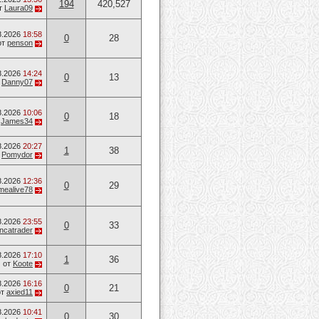
194
420,527
т
Laura09
8.2026
18:58
0
28
от
penson
8.2026
14:24
0
13
т
Danny07
8.2026
10:06
0
18
т
James34
8.2026
20:27
1
38
т
Pomydor
8.2026
12:36
0
29
mealive78
8.2026
23:55
0
33
ancatrader
8.2026
17:10
1
36
от
Koote
8.2026
16:16
0
21
от
axied11
8.2026
10:41
0
30