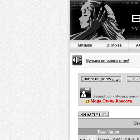
Музыка
Dj Mixes
А
Музыка пользователей
Bisound.com - Музыкальный 
Мода.Стиль.Красота
Те
Тема
/
Автор
Важно:
КРАСИВЫЕ К