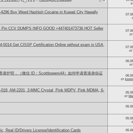
о
4296 Buy Weed Hashish Cocaine in Kuwait City Hawally
07.0
rds Pin CCV DUMPS INFO GOOD +447401473736 HOT Seller
07.0
о
-5014​ Get CISSP Certification Online without exam in USA,
07.0
о
06.0
о
护照，（微信 ID：Scottbowers44）如何申请香港身份证
06.0
от
keep
H-018, AM-2201, 3-MMC Crystal, Pink MDPV, Pink MDMA, 6-
05.0
от
bl
05.0
05.0
c, Real ID/Drivers License/Identification Cards
05.0