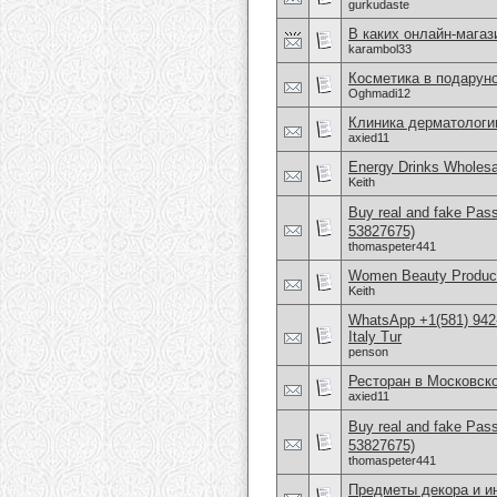
gurkudaste
В каких онлайн-мага
karambol33
Косметика в подаруно
Oghmadi12
Клиника дерматологи
axied11
Energy Drinks Wholesa
Keith
Buy real and fake Pas
53827675)
thomaspeter441
Women Beauty Product
Keith
WhatsApp +1(581) 942
Italy Tur
penson
Ресторан в Московск
axied11
Buy real and fake Pas
53827675)
thomaspeter441
Предметы декора и и