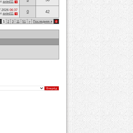
от
axied11
7.2026
06:37
0
42
от
axied11
2
1
2
3
11
51
>
Последняя
»