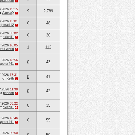
urkudaste
8.2026
19:15
9
2,789
т
ЛаскаQ
8.2026
13:01
0
48
ghmadi12
8.2026
05:02
0
30
от
axied11
7.2026
10:05
1
112
ful-world
7.2026
18:56
0
43
speter441
7.2026
17:31
0
41
от
Keith
7.2026
11:38
0
42
от
penson
7.2026
03:22
0
35
от
axied11
7.2026
16:46
0
55
speter441
7.2026
09:50
0
50