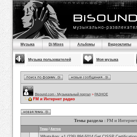
Музыка
Dj Mixes
Альбомы
Видеоклипы
Музыка пользователей
Моя музыка
Bisound.com - Музыкальный портал
>
РАЗНОЕ
FM и Интернет радио
Темы раздела
: FM и Интернет
Тема
/
Автор
WhatsApp: +1 (226) 894-5014​ Get CISSP Certification