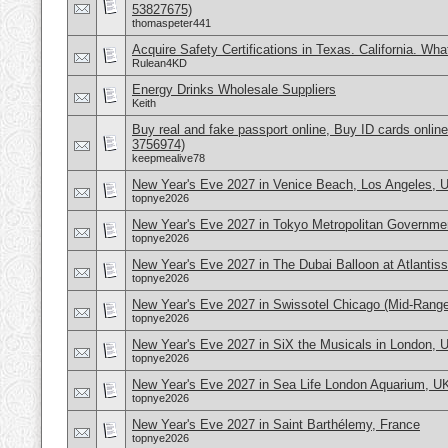
53827675)
thomaspeter441
Acquire Safety Certifications in Texas. California. Wh
Rulean4KD
Energy Drinks Wholesale Suppliers
Keith
Buy real and fake passport online, Buy ID cards onli
3756974)
keepmealive78
New Year's Eve 2027 in Venice Beach, Los Angeles,
topnye2026
New Year's Eve 2027 in Tokyo Metropolitan Governmen
topnye2026
New Year's Eve 2027 in The Dubai Balloon at Atlantis
topnye2026
New Year's Eve 2027 in Swissotel Chicago (Mid-Rang
topnye2026
New Year's Eve 2027 in SiX the Musicals in London, 
topnye2026
New Year's Eve 2027 in Sea Life London Aquarium, U
topnye2026
New Year's Eve 2027 in Saint Barthélemy, France
topnye2026