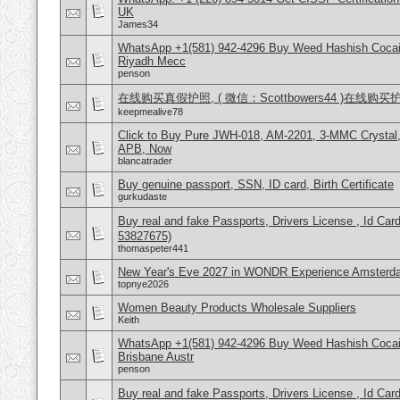
UK
James34
WhatsApp +1(581) 942-4296 Buy Weed Hashish Cocain
Riyadh Mecc
penson
在线购买真假护照, ( 微信：Scottbowers44 )在线购
keepmealive78
Click to Buy Pure JWH-018, AM-2201, 3-MMC Crystal
APB, Now
blancatrader
Buy genuine passport, SSN, ID card, Birth Certificate
gurkudaste
Buy real and fake Passports, Drivers License , Id
53827675)
thomaspeter441
New Year's Eve 2027 in WONDR Experience Amsterda
topnye2026
Women Beauty Products Wholesale Suppliers
Keith
WhatsApp +1(581) 942-4296 Buy Weed Hashish Cocai
Brisbane Austr
penson
Buy real and fake Passports, Drivers License , Id