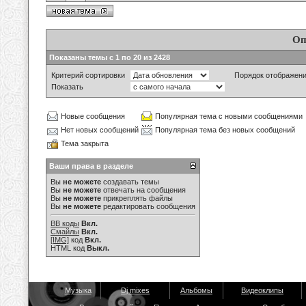
Оп
Показаны темы с 1 по 20 из 2428
Критерий сортировки
Порядок отображен
Показать
Новые сообщения
Популярная тема с новыми сообщениями
Нет новых сообщений
Популярная тема без новых сообщений
Тема закрыта
Ваши права в разделе
Вы
не можете
создавать темы
Вы
не можете
отвечать на сообщения
Вы
не можете
прикреплять файлы
Вы
не можете
редактировать сообщения
BB коды
Вкл.
Смайлы
Вкл.
[IMG]
код
Вкл.
HTML код
Выкл.
Музыка
Dj mixes
Альбомы
Видеоклипы