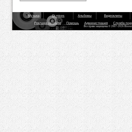
Музыка
Dj mixes
Альбомы
Видеоклипы
Реклама на сайте
Помощь
Администрация
Служба под
Все права защищены © 2007-2026 Bisou