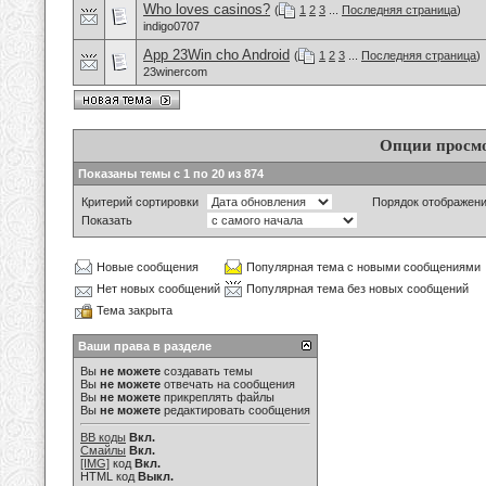
Who loves casinos?
(
1
2
3
...
Последняя страница
)
indigo0707
App 23Win cho Android
(
1
2
3
...
Последняя страница
)
23winercom
Опции просм
Показаны темы с 1 по 20 из 874
Критерий сортировки
Порядок отображен
Показать
Новые сообщения
Популярная тема с новыми сообщениями
Нет новых сообщений
Популярная тема без новых сообщений
Тема закрыта
Ваши права в разделе
Вы
не можете
создавать темы
Вы
не можете
отвечать на сообщения
Вы
не можете
прикреплять файлы
Вы
не можете
редактировать сообщения
BB коды
Вкл.
Смайлы
Вкл.
[IMG]
код
Вкл.
HTML код
Выкл.