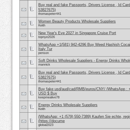
Buy real and fake Passports, Drivers License , Id
53827675)
thomaspeter441
Women Beauty Products Wholesale Suppliers
Keith
New Year's Eve 2027 in Singapore Cruise Port
topnye2026
WhatsApp +1(581) 942-4296 Buy Weed Hashish Cocai
Italy Tur
penson
Soft Drinks Wholesale Suppliers - Energy Drinks Whol
mannick
Buy real and fake Passports, Drivers License , Id
53827675)
thomaspeter441
Buy fake usd/aud/cad/RMB/euros/CNY/ (WhatsApp : 
USD $ Buy
keepmealive78
Energy Drinks Wholesale Suppliers
Keith
(WhatsApp: +1 (579) 550-7389) Kaufen Sie echte, regi
(https://docume
global2023