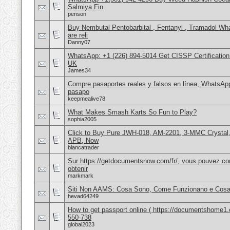
Salmiya Fin
penson
Buy Nembutal Pentobarbital , Fentanyl , Tramadol 
are reli
Danny07
WhatsApp: +1 (226) 894-5014​ Get CISSP Certification
UK
James34
Compre pasaportes reales y falsos en línea, WhatsAp
pasapo
keepmealive78
What Makes Smash Karts So Fun to Play?
sophia2005
Click to Buy Pure JWH-018, AM-2201, 3-MMC Crystal
APB, Now
blancatrader
Sur https://getdocumentsnow.com/fr/, vous pouvez co
obtenir
markmark
Siti Non AAMS: Cosa Sono, Come Funzionano e Cosa 
hevad64249
How to get passport online ( https://documentshome1.
550-738
global2023