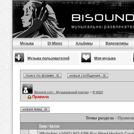
Музыка
Dj Mixes
Альбомы
Видеоклипы
Музыка пользователей
Моя музыка
Bisound.com - Музыкальный портал
>
Я ИЩУ
Правила
Темы раздела
: Правила
Тема
/
Автор
WhatsApp +1(581) 942-4296 Buy Weed Hashish Cocain