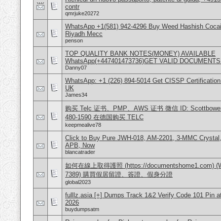
contr
qmrjuke20272
WhatsApp +1(581) 942-4296 Buy Weed Hashish Cocain
Riyadh Mecc
penson
TOP QUALITY BANK NOTES(MONEY) AVAILABLE
WhatsApp(+447401473736)GET VALID DOCUMENTS
Danny07
WhatsApp: +1 (226) 894-5014​ Get CISSP Certification
UK
James34
购买 Telc 证书、PMP、AWS 证书 微信 ID: Scottbowers44
480-1590 在德国购买 TELC
keepmealive78
Click to Buy Pure JWH-018, AM-2201, 3-MMC Crystal
APB, Now
blancatrader
如何在線上取得護照 (https://documentshome1.com) (Wh
7389) 購買假居留證、簽證、假身分證
global2023
fulllz.asia [+] Dumps Track 1&2 Verify Code 101 Pin 
2026
buydumpsatm