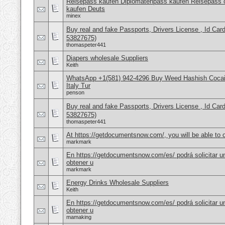
Reisepass kaufen Diplomatenpass kaufen Reisepass o
kaufen Deuts
minex
Buy real and fake Passports, Drivers License , Id
53827675)
thomaspeter441
Diapers wholesale Suppliers
Keith
WhatsApp +1(581) 942-4296 Buy Weed Hashish Cocai
Italy Tur
penson
Buy real and fake Passports, Drivers License , Id
53827675)
thomaspeter441
At https://getdocumentsnow.com/, you will be able to o
markmark
En https://getdocumentsnow.com/es/ podrá solicitar u
obtener u
markmark
Energy Drinks Wholesale Suppliers
Keith
En https://getdocumentsnow.com/es/ podrá solicitar u
obtener u
mamaking