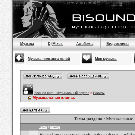
Музыка
Dj Mixes
Альбомы
Видеоклипы
Музыка пользователей
Моя музыка
Bisound.com - Музыкальный портал
>
Релизы
Музыкальные клипы.
Темы раздела
: Музыкальные 
Тема
/
Автор
Richiedi un nuovo passaporto, patente di guida, +491