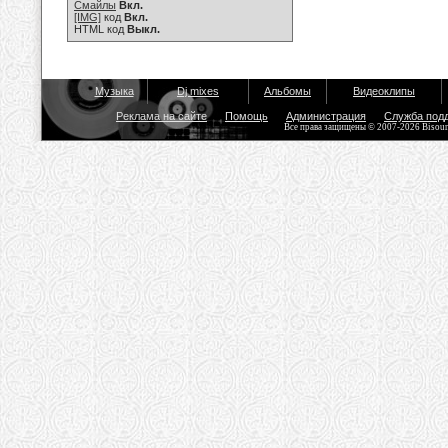
Смайлы
Вкл.
[IMG]
код
Вкл.
HTML код
Выкл.
Музыка
Dj mixes
Альбомы
Видеоклипы
Реклама на сайте
Помощь
Администрация
Служба под
Все права защищены © 2007-2026 Bisou