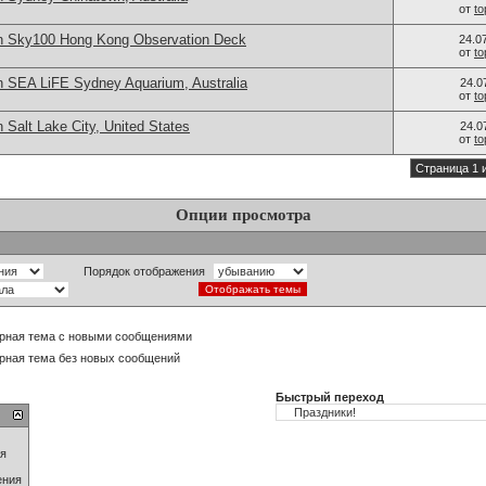
от
t
in Sky100 Hong Kong Observation Deck
24.0
от
t
n SEA LiFE Sydney Aquarium, Australia
24.0
от
t
 Salt Lake City, United States
24.0
от
t
Страница 1 
Опции просмотра
Порядок отображения
рная тема с новыми сообщениями
рная тема без новых сообщений
Быстрый переход
ия
ения