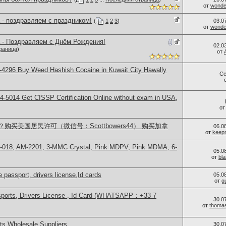
от
wonder
 - поздравляем с праздником!
(
1
2
3
)
03.0
от
wonder
 - Поздравляем с Днём Рождения!
02.0
раница
)
от
4296 Buy Weed Hashish Cocaine in Kuwait City Hawally
Се
-5014​ Get CISSP Certification Online without exam in USA,
о
买美国居民许可（微信号：Scottbowers44） 购买加拿
06.0
от
keep
H-018, AM-2201, 3-MMC Crystal, Pink MDPV, Pink MDMA, 6-
05.0
от
bl
 passport, drivers license,Id cards
05.0
от
g
sports, Drivers License , Id Card (WHATSAPP：+33 7
30.0
от
thoma
s Wholesale Suppliers
30.0