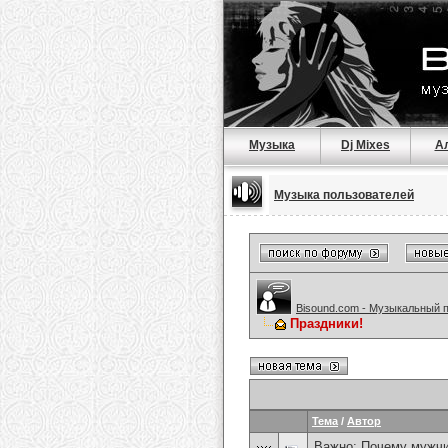
Музыка
Dj Mixes
А
Музыка пользователей
Bisound.com - Музыкальный 
Праздники!
Тема
/
Автор
Важно:
Почему мужчи