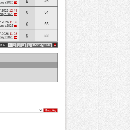
0
46
opnye2026
7.2026
12:49
0
54
opnye2026
7.2026
11:56
0
55
opnye2026
7.2026
11:08
0
53
opnye2026
из 40
1
2
3
11
>
Последняя
»