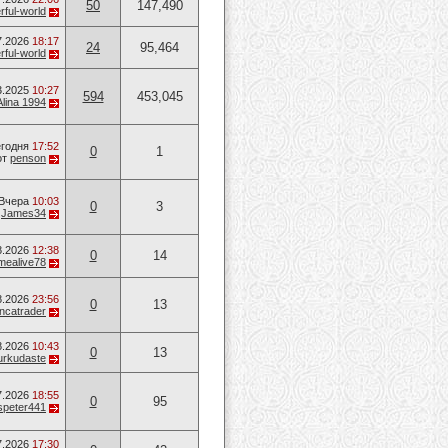
50
147,490
ful-world
7.2026
18:17
24
95,464
ful-world
3.2025
10:27
594
453,045
Alina 1994
годня
17:52
0
1
от
penson
Вчера
10:03
0
3
т
James34
8.2026
12:38
0
14
mealive78
8.2026
23:56
0
13
ancatrader
8.2026
10:43
0
13
urkudaste
7.2026
18:55
0
95
speter441
7.2026
17:30