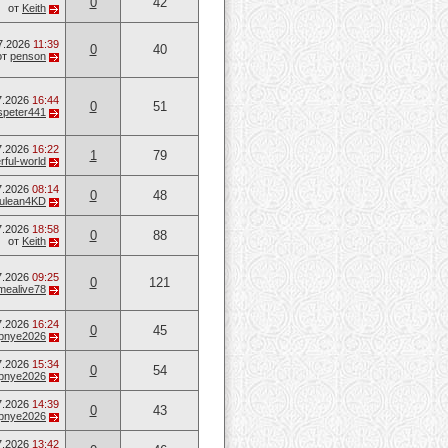
0
42
от
Keith
7.2026
11:39
0
40
от
penson
7.2026
16:44
0
51
speter441
7.2026
16:22
1
79
ful-world
7.2026
08:14
0
48
ulean4KD
7.2026
18:58
0
88
от
Keith
7.2026
09:25
0
121
mealive78
7.2026
16:24
0
45
opnye2026
7.2026
15:34
0
54
opnye2026
7.2026
14:39
0
43
opnye2026
7.2026
13:42