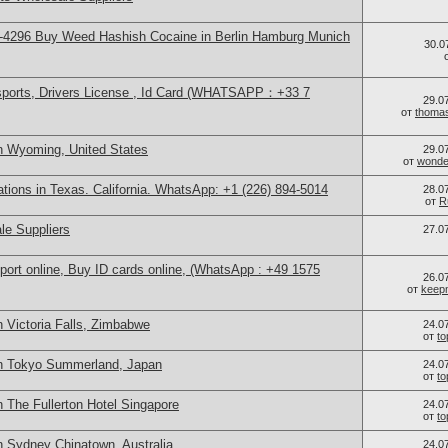
-4296 Buy Weed Hashish Cocaine in Berlin Hamburg Munich
30.0
sports, Drivers License , Id Card (WHATSAPP：+33 7
29.0
от
thoma
n Wyoming, United States
29.0
от
wonder
cations in Texas. California. WhatsApp: +1 (226) 894-5014
28.0
от
R
le Suppliers
27.0
port online, Buy ID cards online, (WhatsApp : +49 1575
26.0
от
keep
 Victoria Falls, Zimbabwe
24.0
от
t
in Tokyo Summerland, Japan
24.0
от
t
 The Fullerton Hotel Singapore
24.0
от
t
n Sydney Chinatown, Australia
24.0