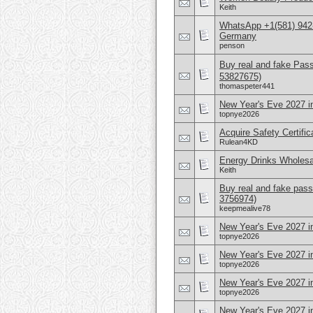
Keith
WhatsApp +1(581) 942
Germany
penson
Buy real and fake Pas
53827675)
thomaspeter441
New Year's Eve 2027 i
topnye2026
Acquire Safety Certifi
Rulean4KD
Energy Drinks Wholesa
Keith
Buy real and fake pass
3756974)
keepmealive78
New Year's Eve 2027 in
topnye2026
New Year's Eve 2027 
topnye2026
New Year's Eve 2027 in
topnye2026
New Year's Eve 2027 i