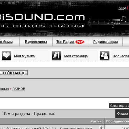
Вход
льбомы
Видеоклипы
Топ Радио
Радиостанции
Моя музыка
Моя страница
Пользов
портал
>
РАЗНОЕ
Страница 1 
Темы раздела
: Праздники!
Опции 
Рейтинг
Последнее со
ны боятся праздников?
(
1
2
3
...
Последняя страница
)
26.0