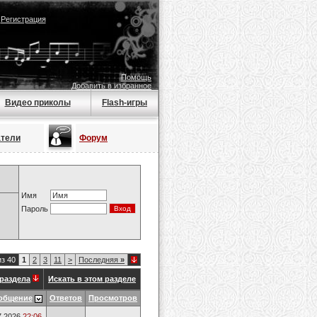
|
Регистрация
Помощь
Добавить в избранное
Видео приколы
Flash-игры
атели
Форум
Имя
Пароль
из 40
1
2
3
11
>
Последняя
»
раздела
Искать в этом разделе
общение
Ответов
Просмотров
7.2026
22:06