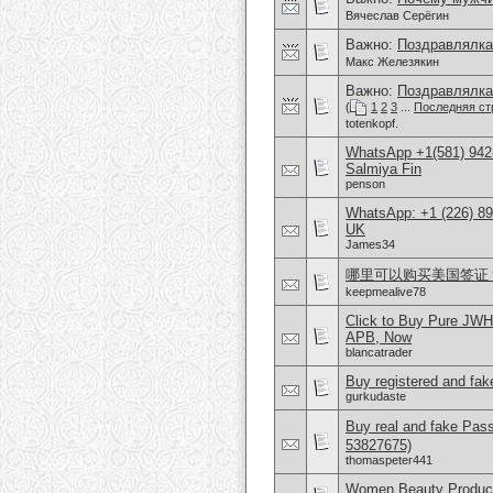
Вячеслав Серёгин
Важно:
Поздравлялка
Макс Железякин
Важно:
Поздравлялка
(
1
2
3
...
Последняя ст
totenkopf.
WhatsApp +1(581) 942-
Salmiya Fin
penson
WhatsApp: +1 (226) 894
UK
James34
哪里可以购买美国签证？购
keepmealive78
Click to Buy Pure JW
APB, Now
blancatrader
Buy registered and fake
gurkudaste
Buy real and fake Pas
53827675)
thomaspeter441
Women Beauty Product