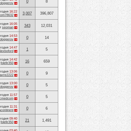
0
8
bloggerov
годня
16:22
3,007
396,807
tom78632
годня
16:05
343
12,031
т
seoman
годня
14:53
0
14
bloggerov
годня
14:47
1
5
alexboford
годня
14:42
16
659
т
folefir350
годня
13:06
0
9
анте2222
годня
13:00
0
5
bloggerov
егодня
11:57
0
5
ucmedcom
егодня
11:31
0
6
acontinent
годня
09:40
21
1,491
т
folefir350
годня
03:40