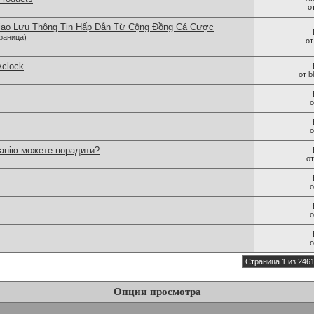
о
iao Lưu Thông Tin Hấp Dẫn Từ Cộng Đồng Cá Cược
раница
)
о
Aclock
от
b
панію можете порадити?
о
Страница 1 из 246
Опции просмотра