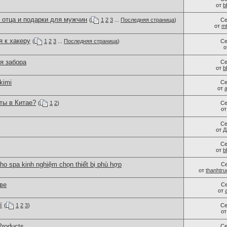
от
b
 отца и подарки для мужчин
(
1
2
3
...
Последняя страница
)
Се
от
m
я к хакеру
(
1
2
3
...
Последняя страница
)
Се
о
я забора
Се
от
b
kimi
Се
от
ты в Китае?
(
1
2
)
Се
о
Се
от
Д
Се
от
b
ho spa kinh nghiệm chọn thiết bị phù hợp
С
от
thanhtr
ве
С
от
ї
(
1
2
3
)
Се
о
Products
Се