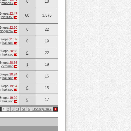
0
18
т
mannick
Вчера
22:47
60
3,575
т
folefir350
Вчера
22:30
0
22
bloggerov
Вчера
21:32
0
19
от
hakisoc
Вчера
20:55
0
22
от
hakisoc
Вчера
20:36
1
19
т
Zymman
Вчера
20:24
0
16
от
hakisoc
Вчера
19:54
0
15
от
hakisoc
Вчера
19:29
0
17
от
hakisoc
1
1
2
3
11
51
>
Последняя
»