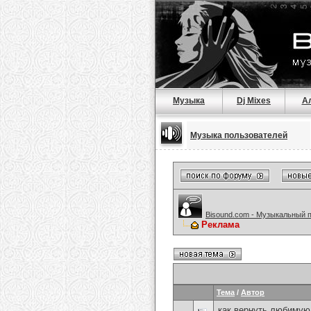
Музыка
Dj Mixes
А
Музыка пользователей
Bisound.com - Музыкальный 
Реклама
Тема
/
Автор
как вернуть любимую