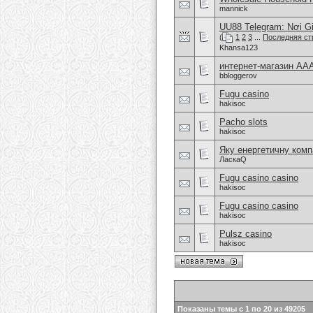
mannick
UU88 Telegram: Nơi G
(
1
2
3
...
Последняя ст
Khansa123
интернет-магазин AA
bbloggerov
Fugu casino
hakisoc
Pacho slots
hakisoc
Яку енергетичну ком
ЛаскаQ
Fugu casino casino
hakisoc
Fugu casino casino
hakisoc
Pulsz casino
hakisoc
Показаны темы с 1 по 20 из 49205