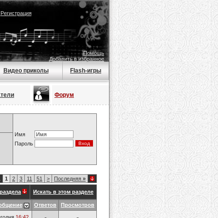
|
Регистрация
Помощь
Добавить в избранное
Видео приколы
Flash-игры
атели
Форум
Имя
Пароль
1
1
2
3
11
51
>
Последняя
»
раздела
Искать в этом разделе
общение
Ответов
Просмотров
годня
16:42