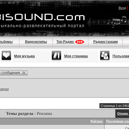
Вход
льбомы
Видеоклипы
Топ Радио
Радиостанции
Моя музыка
Моя страница
Пользов
портал
Страница 1 из 246
Темы раздела
: Реклама
Опции 
Рейтинг
Последнее со
Се