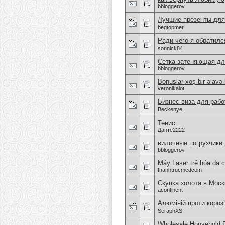
bbloggerov
Лучшие презенты для
begtopmer
Ради чего я обратилс
sonnick84
Сетка затеняющая дл
bbloggerov
Bonuslar xoş bir əlavə 
veronikalot
Бизнес-виза для рабо
Beckenye
Тенис
Данте2222
вилочные погрузчики
bbloggerov
Máy Laser trẻ hóa da c
thanhtrucmedcom
Скупка золота в Моск
acontinent
Алюміній проти корозі
SeraphXS
Wholesale Household 