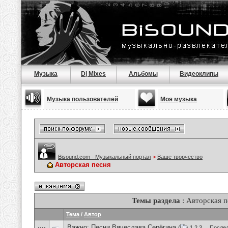
Музыка
Dj Mixes
Альбомы
Видеоклипы
Музыка пользователей
Моя музыка
Bisound.com - Музыкальный портал
>
Ваше творчество
Авторская песня
Темы раздела
: Авторская п
Тема
/
Автор
Важно:
Песни Вячеслава Серёгина
(
1
2
3
...
Послед