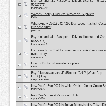
Buy real and fake Passports, Drivers License , Id
53827675)
thomaspeter441
Women Beauty Products Wholesale Suppliers
Keith
WhatsApp +1(581) 942-4296 Buy Weed Hashish Cocai
Brisbane Austr
penson
Buy real and fake Passports, Drivers License , Id
53827675)
thomaspeter441
На сайте https://getdocumentsnow.com/ru/ вы сможе
визы, получ
markmark
Energy Drinks Wholesale Suppliers
Keith
Buy fake usd/aud/cad/RMB/euros/CNY/ (WhatsApp : 
USD $ Buy
keepmealive78
New Year's Eve 2027 in White Orchid Dinner Cruise B
topnye2026
New Year's Eve 2027 in Vail, USA
topnye2026
New Year's Eve 2027 in Tokyo Disneyland & Tokyo D