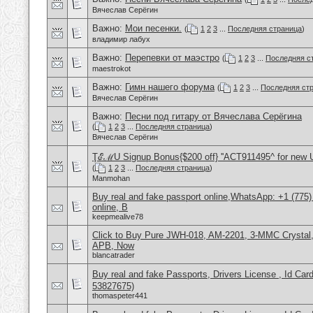
Вячеслав Серёгин
Важно:
Мои песенки.
(
1
2
3
...
Последняя страница
)
владимир лабух
Важно:
Перепевки от маэстро
(
1
2
3
...
Последняя с
maestrokot
Важно:
Гимн нашего форума
(
1
2
3
...
Последняя ст
Вячеслав Серёгин
Важно:
Песни под гитару от Вячеслава Серёгина
(
1
2
3
...
Последняя страница
)
Вячеслав Серёгин
ŢℰℳU Signup Bonus{$200 off} ''ACT911495^ for new 
(
1
2
3
...
Последняя страница
)
Manmohan
Buy real and fake passport online,WhatsApp: +1 (775
online, B
keepmealive78
Click to Buy Pure JWH-018, AM-2201, 3-MMC Crystal
APB, Now
blancatrader
Buy real and fake Passports, Drivers License , Id
53827675)
thomaspeter441