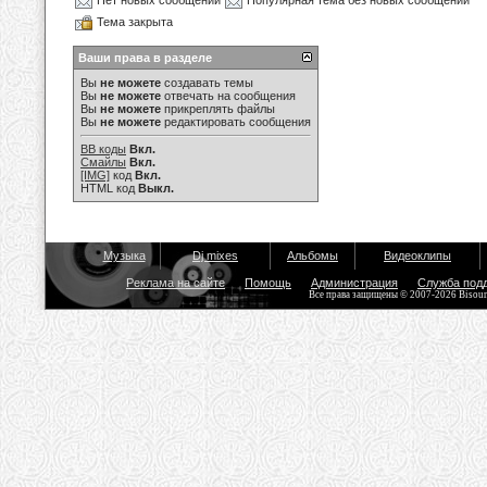
Нет новых сообщений
Популярная тема без новых сообщений
Тема закрыта
Ваши права в разделе
Вы
не можете
создавать темы
Вы
не можете
отвечать на сообщения
Вы
не можете
прикреплять файлы
Вы
не можете
редактировать сообщения
BB коды
Вкл.
Смайлы
Вкл.
[IMG]
код
Вкл.
HTML код
Выкл.
Музыка
Dj mixes
Альбомы
Видеоклипы
Реклама на сайте
Помощь
Администрация
Служба под
Все права защищены © 2007-2026 Bisou