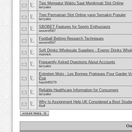
Tips Mengatur Waktu Saat Menikmati Slot Online
larryalex
Tren Permainan Slot Online yang Semakin Populer
larryalex
SBOBET Features for Sports Enthusiasts
woxeref567
Football Betting Research Techniques
woxeref567
Soft Drinks Wholesale Suppliers - Energy Drinks Whol
mannick
Frequently Asked Questions About Accounts
larryalex
Entretien Moto : Les Bonnes Pratiques Pour Garder V
État
hayeh80279
Reliable Healthcare Information for Consumers
larryalex
Why Is Assignment Help UK Considered a Best Stude
Riolf
Оп