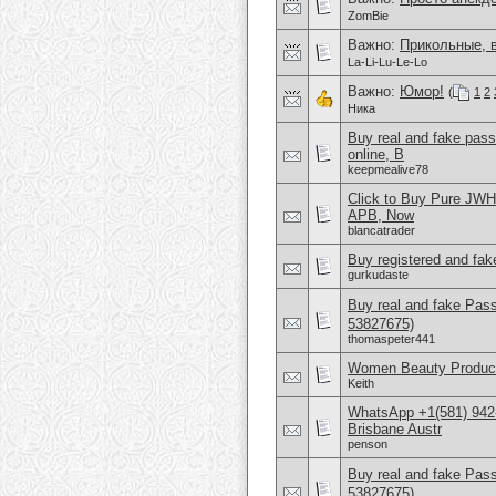
ZomBie
Важно:
Прикольные, 
La-Li-Lu-Le-Lo
Важно:
Юмор!
(
1
2
Ника
Buy real and fake pas
online, B
keepmealive78
Click to Buy Pure JW
APB, Now
blancatrader
Buy registered and fake
gurkudaste
Buy real and fake Pas
53827675)
thomaspeter441
Women Beauty Product
Keith
WhatsApp +1(581) 942
Brisbane Austr
penson
Buy real and fake Pas
53827675)