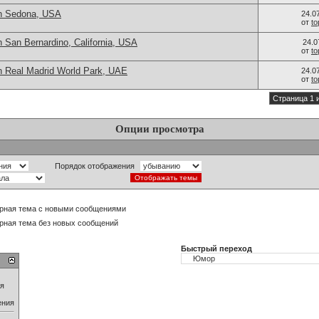
in Sedona, USA
24.0
от
t
 San Bernardino, California, USA
24.0
от
t
n Real Madrid World Park, UAE
24.0
от
t
Страница 1 
Опции просмотра
Порядок отображения
рная тема с новыми сообщениями
рная тема без новых сообщений
Быстрый переход
ия
ения