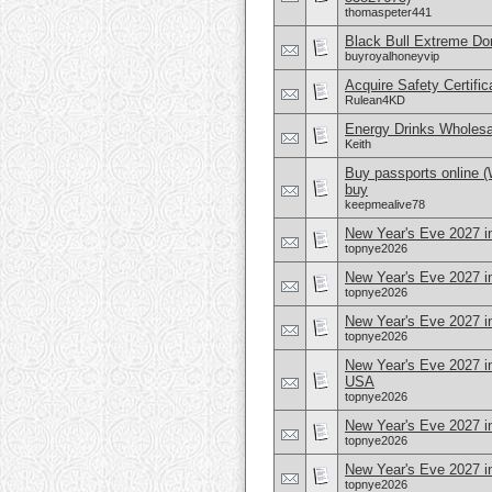
thomaspeter441
Black Bull Extreme Don
buyroyalhoneyvip
Acquire Safety Certifi
Rulean4KD
Energy Drinks Wholesa
Keith
Buy passports online 
buy
keepmealive78
New Year's Eve 2027 i
topnye2026
New Year's Eve 2027 i
topnye2026
New Year's Eve 2027 i
topnye2026
New Year's Eve 2027 i
USA
topnye2026
New Year's Eve 2027 in
topnye2026
New Year's Eve 2027 i
topnye2026