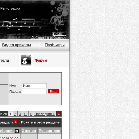
|
Регистрация
Помощь
Добавить в избранное
Видео приколы
Flash-игры
атели
Форум
Имя
Пароль
из 28
1
2
3
11
>
Последняя
»
раздела
Искать в этом разделе
общение
Ответов
Просмотров
7.2026
21:02