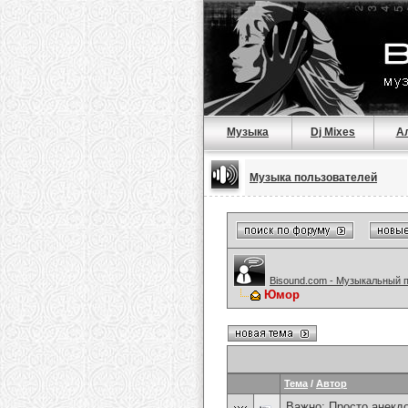
Музыка
Dj Mixes
А
Музыка пользователей
Bisound.com - Музыкальный 
Юмор
Тема
/
Автор
Важно:
Просто анекд