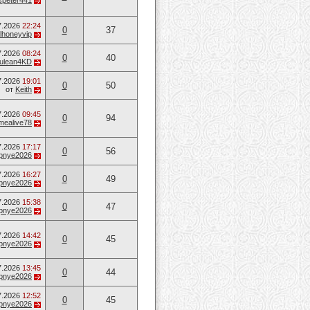
speter441
7.2026
22:24
0
37
lhoneyvip
7.2026
08:24
0
40
ulean4KD
7.2026
19:01
0
50
от
Keith
7.2026
09:45
0
94
mealive78
7.2026
17:17
0
56
opnye2026
7.2026
16:27
0
49
opnye2026
7.2026
15:38
0
47
opnye2026
7.2026
14:42
0
45
opnye2026
7.2026
13:45
0
44
opnye2026
7.2026
12:52
0
45
opnye2026