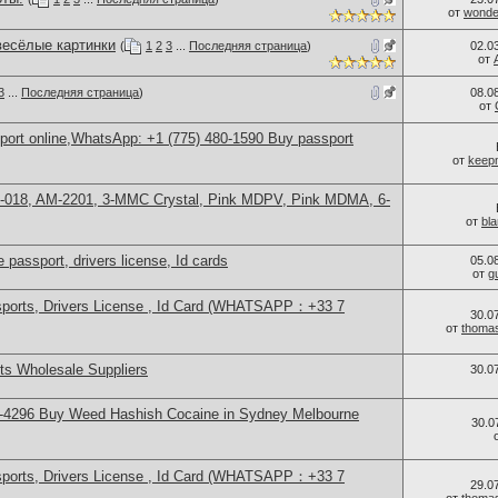
от
wonder
весёлые картинки
(
1
2
3
...
Последняя страница
)
02.0
от
3
...
Последняя страница
)
08.0
от
sport online,WhatsApp: +1 (775) 480-1590 Buy passport
от
keep
H-018, AM-2201, 3-MMC Crystal, Pink MDPV, Pink MDMA, 6-
от
bl
 passport, drivers license, Id cards
05.0
от
g
sports, Drivers License , Id Card (WHATSAPP：+33 7
30.0
от
thoma
s Wholesale Suppliers
30.0
-4296 Buy Weed Hashish Cocaine in Sydney Melbourne
30.0
sports, Drivers License , Id Card (WHATSAPP：+33 7
29.0