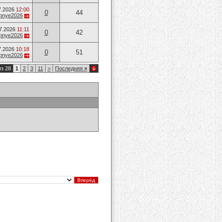
7.2026
12:00
0
44
opnye2026
7.2026
11:11
0
42
opnye2026
7.2026
10:18
0
51
opnye2026
из 28
1
2
3
11
>
Последняя
»