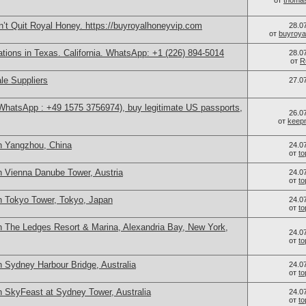
от
thoma
’t Quit Royal Honey. https://buyroyalhoneyvip.com
28.0
от
buyroya
cations in Texas. California. WhatsApp: +1 (226) 894-5014
28.0
от
R
le Suppliers
27.0
(WhatsApp : +49 1575 3756974), buy legitimate US passports,
26.0
от
keep
n Yangzhou, China
24.0
от
t
n Vienna Danube Tower, Austria
24.0
от
t
n Tokyo Tower, Tokyo, Japan
24.0
от
t
n The Ledges Resort & Marina, Alexandria Bay, New York,
24.0
от
t
 Sydney Harbour Bridge, Australia
24.0
от
t
n SkyFeast at Sydney Tower, Australia
24.0
от
t