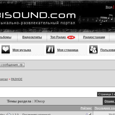
Вход
льбомы
Видеоклипы
Топ Радио
Радиостанции
Моя музыка
Моя страница
Пользов
портал
>
РАЗНОЕ
Страница 1 
Темы раздела
: Юмор
Опции 
Рейтинг
Последнее со
оты.
(
1
2
3
...
Последняя страница
)
23.0