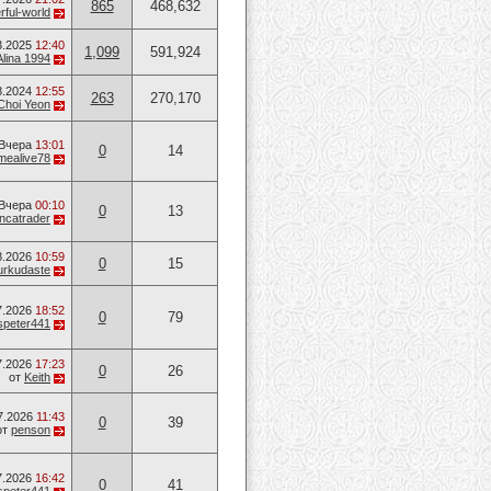
865
468,632
ful-world
3.2025
12:40
1,099
591,924
Alina 1994
8.2024
12:55
263
270,170
Choi Yeon
Вчера
13:01
0
14
mealive78
Вчера
00:10
0
13
ancatrader
8.2026
10:59
0
15
urkudaste
7.2026
18:52
0
79
speter441
7.2026
17:23
0
26
от
Keith
7.2026
11:43
0
39
от
penson
7.2026
16:42
0
41