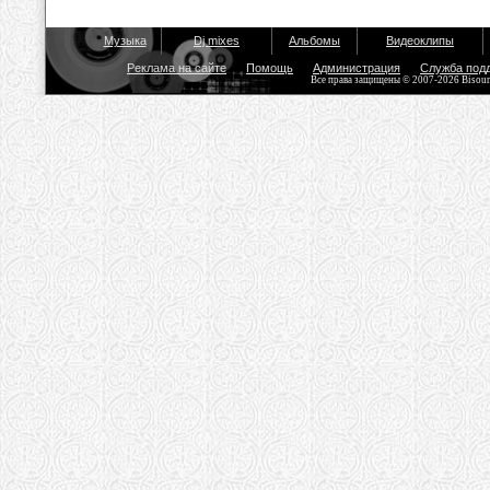
Музыка
Dj mixes
Альбомы
Видеоклипы
Реклама на сайте
Помощь
Администрация
Служба под
Все права защищены © 2007-2026 Bisou