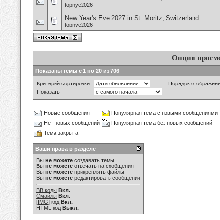
topnye2026
New Year's Eve 2027 in St. Moritz, Switzerland
topnye2026
Опции просм
Показаны темы с 1 по 20 из 706
Критерий сортировки
Порядок отображен
Показать
Новые сообщения
Популярная тема с новыми сообщениями
Нет новых сообщений
Популярная тема без новых сообщений
Тема закрыта
Ваши права в разделе
Вы
не можете
создавать темы
Вы
не можете
отвечать на сообщения
Вы
не можете
прикреплять файлы
Вы
не можете
редактировать сообщения
BB коды
Вкл.
Смайлы
Вкл.
[IMG]
код
Вкл.
HTML код
Выкл.