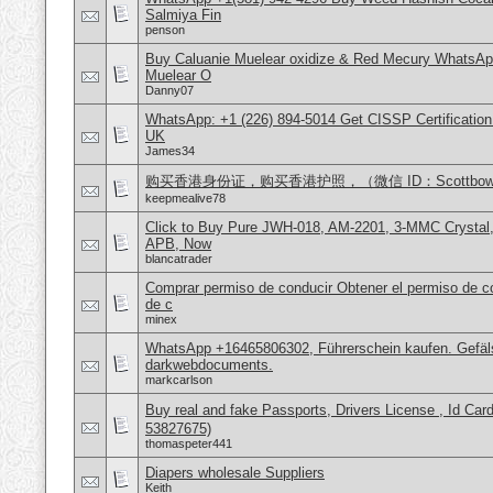
Salmiya Fin
penson
Buy Caluanie Muelear oxidize & Red Mecury WhatsAp
Muelear O
Danny07
WhatsApp: +1 (226) 894-5014​ Get CISSP Certification
UK
James34
购买香港身份证，购买香港护照，（微信 ID：Scottbowe
keepmealive78
Click to Buy Pure JWH-018, AM-2201, 3-MMC Crystal
APB, Now
blancatrader
Comprar permiso de conducir Obtener el permiso de co
de c
minex
WhatsApp +16465806302, Führerschein kaufen. Gefäl
darkwebdocuments.
markcarlson
Buy real and fake Passports, Drivers License , Id
53827675)
thomaspeter441
Diapers wholesale Suppliers
Keith