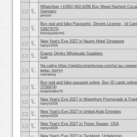
WhatsApp +1(581) 942-4296 Buy Weed Hashish Cocai
Germany
penson
Buy real and fake Passports, Drivers License , Id
53827675)
thomaspeter441
New Year's Eve 2027 in Naumi Hotel Singapore
topnye2026
Energy Drinks Wholesale Suppliers
Keith
На сайте https://getdocumentsnow.com/ru/ вы сможе
визы, получ
mamaking
Buy real and fake passport online, Buy ID cards onli
3756974)
keepmealive78
New Year's Eve 2027 in Waterfront Promenade & Frank
topnye2026
New Year's Eve 2027 in United Arab Emirates
topnye2026
New Year's Eve 2027 in Times Square, USA
topnye2026
New Year's Eve 2027 in Tashkent, Uzbekistan