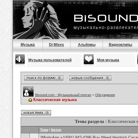
Музыка
Dj Mixes
Альбомы
Видеоклипы
Музыка пользователей
Моя музыка
Bisound.com - Музыкальный портал
>
Обсуждения
Классическая музыка
Темы раздела
: Классическая 
Тема
/
Автор
WhatsApp +1(581) 942-4296 Buy Weed Hashish Cocain