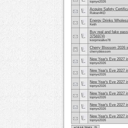
topnye2026
Acquire Safety Certifi
Rulean4KD
Energy Drinks Wholesa
Keith
Buy real and fake pass
3756974)
keepmealive78
Cherry Blossom 2026 i
cherryblossom
New Year's Eve 2027 i
topnye2026
New Year's Eve 2027 i
topnye2026
New Year's Eve 2027 i
topnye2026
New Year's Eve 2027 i
topnye2026
New Year's Eve 2027 in
topnye2026
New Year's Eve 2027 in
topnye2026