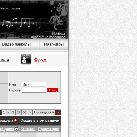
|
Регистрация
Помощь
Добавить в избранное
Видео приколы
Flash-игры
атели
Форум
Имя
Пароль
1
1
2
3
11
51
>
Последняя
»
раздела
Искать в этом разделе
общение
Ответов
Просмотров