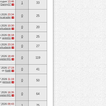
годня
13:46
1
33
т
Danny07
8.2026
23:34
0
25
ancatrader
8.2026
10:30
0
20
urkudaste
8.2026
06:18
0
25
от
axied11
8.2026
23:16
0
27
urkudaste
7.2026
18:49
0
119
speter441
7.2026
17:19
0
41
от
Keith
7.2026
11:19
0
50
от
penson
7.2026
16:35
0
64
speter441
7.2026
09:43
1
75