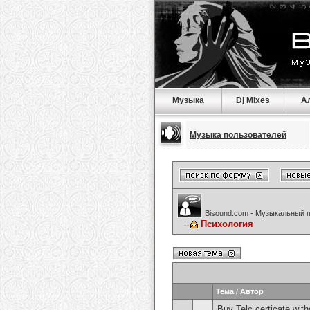
Музыка
Dj Mixes
А
Музыка пользователей
Bisound.com - Музыкальный 
Психология
Тема
/
Автор
Buy Telc certicate wi