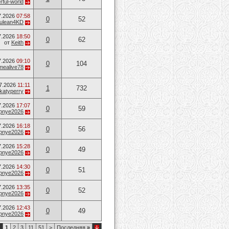
ful-world
7.2026
07:58
0
52
ulean4KD
7.2026
18:50
0
62
от
Keith
7.2026
09:10
0
104
mealive78
7.2026
11:11
1
732
katyperry
7.2026
17:07
0
59
opnye2026
7.2026
16:18
0
56
opnye2026
7.2026
15:28
0
49
opnye2026
7.2026
14:30
0
51
opnye2026
7.2026
13:35
0
52
opnye2026
7.2026
12:43
0
49
opnye2026
1
1
2
3
11
51
>
Последняя
»