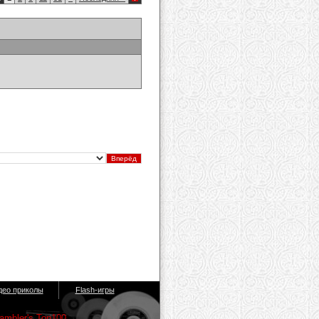
део приколы
Flash-игры