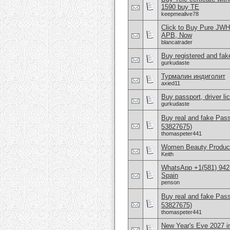
1590 buy TE
keepmealive78
Click to Buy Pure JW
APB, Now
blancatrader
Buy registered and fake
gurkudaste
Турмалин индиголит
axied11
Buy passport, driver l
gurkudaste
Buy real and fake Pas
53827675)
thomaspeter441
Women Beauty Product
Keith
WhatsApp +1(581) 942-
Spain
penson
Buy real and fake Pas
53827675)
thomaspeter441
New Year's Eve 2027 i