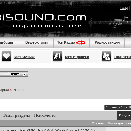
Вход
льбомы
Видеоклипы
Топ Радио
Радиостанции
Моя музыка
Моя страница
Пользов
портал
>
РАЗНОЕ
Страница 1 из 8
Темы раздела
: Психология
Опции 
Рейтинг
Последнее со
thout exams,Buy PMP, Buy AWS, WhatsApp: +1 (775) 480-