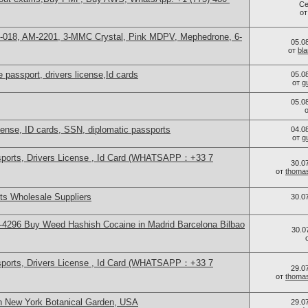
Се
о
H-018, AM-2201, 3-MMC Crystal, Pink MDPV, Mephedrone, 6-
05.0
от
bl
 passport, drivers license,Id cards
05.0
от
g
05.0
icense, ID cards, SSN, diplomatic passports
04.0
от
g
sports, Drivers License , Id Card (WHATSAPP：+33 7
30.0
от
thoma
s Wholesale Suppliers
30.0
4296 Buy Weed Hashish Cocaine in Madrid Barcelona Bilbao
30.0
sports, Drivers License , Id Card (WHATSAPP：+33 7
29.0
от
thoma
n New York Botanical Garden, USA
29.0