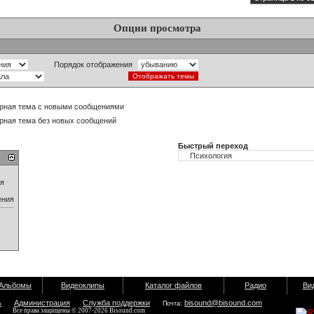
Опции просмотра
Порядок отображения
рная тема с новыми сообщениями
рная тема без новых сообщений
Быстрый переход
ия
ения
Альбомы
Видеоклипы
Каталог файлов
Радио
Ви
ь
Администрация
Служба поддержки
bisound@bisound.com
Почта:
Все права защищены © 2007-2026 Bisound.com