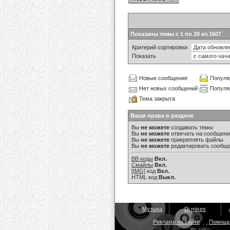
Показаны темы с 1 по 20 из 1607
Критерий сортировки
Показать
Новые сообщения
Популя
Нет новых сообщений
Популя
Тема закрыта
Ваши права в разделе
Вы
не можете
создавать темы
Вы
не можете
отвечать на сообщен
Вы
не можете
прикреплять файлы
Вы
не можете
редактировать сообщ
BB коды
Вкл.
Смайлы
Вкл.
[IMG]
код
Вкл.
HTML код
Выкл.
Музыка
Dj mixes
Реклама на сайте
Помощ