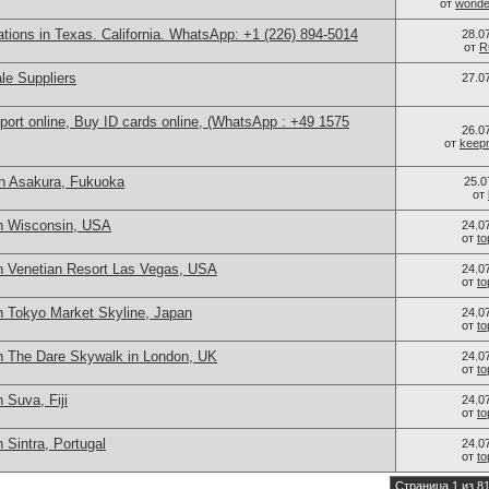
от
wonder
cations in Texas. California. WhatsApp: +1 (226) 894-5014
28.0
от
R
le Suppliers
27.0
port online, Buy ID cards online, (WhatsApp : +49 1575
26.0
от
keep
n Asakura, Fukuoka
25.0
от
n Wisconsin, USA
24.0
от
t
n Venetian Resort Las Vegas, USA
24.0
от
t
n Tokyo Market Skyline, Japan
24.0
от
t
n The Dare Skywalk in London, UK
24.0
от
t
 Suva, Fiji
24.0
от
t
 Sintra, Portugal
24.0
от
t
Страница 1 из 8