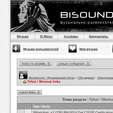
Музыка
Dj Mixes
Альбомы
Видеоклипы
Музыка пользователей
Моя музыка
Bisound.com - Музыкальный портал
>
Обсуждения
>
Электронна
Tribal / Minimal links
Темы раздела
: Tribal / Minima
Тема
/
Автор
WhatsApp: +1 (226) 894-5014​ Get CISSP Certification