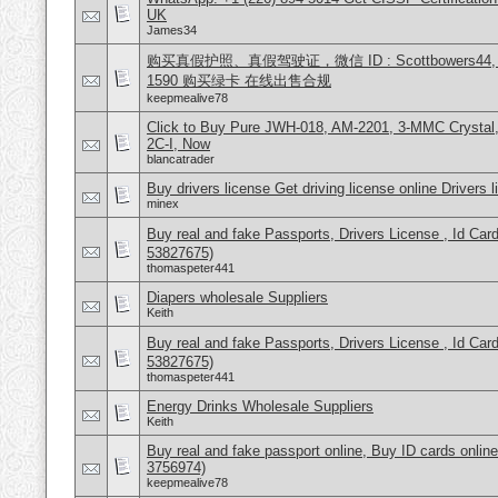
UK
James34
购买真假护照、真假驾驶证，微信 ID : Scottbowers44, What
1590 购买绿卡 在线出售合规
keepmealive78
Click to Buy Pure JWH-018, AM-2201, 3-MMC Crysta
2C-I, Now
blancatrader
Buy drivers license Get driving license online Drivers 
minex
Buy real and fake Passports, Drivers License , Id
53827675)
thomaspeter441
Diapers wholesale Suppliers
Keith
Buy real and fake Passports, Drivers License , Id
53827675)
thomaspeter441
Energy Drinks Wholesale Suppliers
Keith
Buy real and fake passport online, Buy ID cards onli
3756974)
keepmealive78