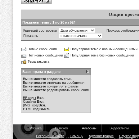
Опции просм
Показаны темы с 1 по 20 из 524
Критерий сортировки
Порядок отображен
Показать
Новые сообщения
Популярная тема с новыми сообщениями
Нет новых сообщений
Популярная тема без новых сообщений
Тема закрыта
Ваши права в разделе
Вы
не можете
создавать темы
Вы
не можете
отвечать на сообщения
Вы
не можете
прикреплять файлы
Вы
не можете
редактировать сообщения
BB коды
Вкл.
Смайлы
Вкл.
[IMG]
код
Вкл.
HTML код
Выкл.
Музыка
Dj mixes
Альбомы
Видеоклипы
Реклама на сайте
Помощь
Администрация
Служба под