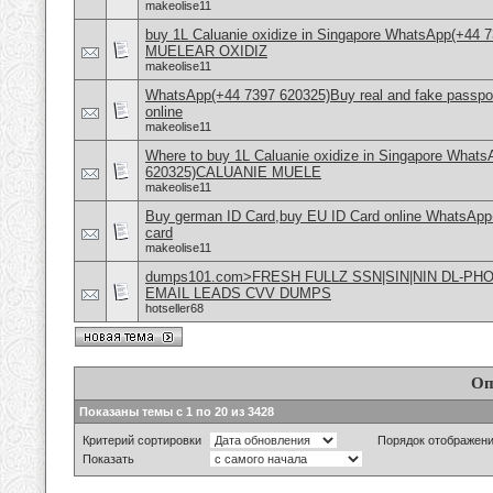
makeolise11
buy 1L Caluanie oxidize in Singapore WhatsApp(+44
MUELEAR OXIDIZ
makeolise11
WhatsApp(+44 7397 620325)Buy real and fake passpor
online
makeolise11
Where to buy 1L Caluanie oxidize in Singapore What
620325)CALUANIE MUELE
makeolise11
Buy german ID Card,buy EU ID Card online WhatsApp
card
makeolise11
dumps101.com>FRESH FULLZ SSN|SIN|NIN DL-P
EMAIL LEADS CVV DUMPS
hotseller68
Оп
Показаны темы с 1 по 20 из 3428
Критерий сортировки
Порядок отображен
Показать