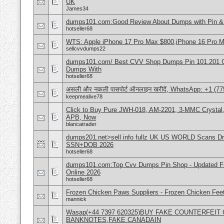
UK
James34
dumps101.com:Good Review About Dumps with Pin & 
hotseller68
WTS: Apple iPhone 17 Pro Max $800,iPhone 16 Pro 
sellcvvdumps22
dumps101.com/ Best CVV Shop Dumps Pin 101.201 Onl
Dumps With
hotseller68
असली और नकली पासपोर्ट ऑनलाइन खरीदें, WhatsApp: +1 (77
keepmealive78
Click to Buy Pure JWH-018, AM-2201, 3-MMC Crystal
APB, Now
blancatrader
dumps201.net>sell info fullz UK US WORLD Scans Dri
SSN+DOB 2026
hotseller68
dumps101.com:Top Cvv Dumps Pin Shop - Updated Fre
Online 2026
hotseller68
Frozen Chicken Paws Suppliers - Frozen Chicken Feet
mannick
Wasap(+44 7397 620325)BUY FAKE COUNTERFEI
BANKNOTES,FAKE CANADAIN