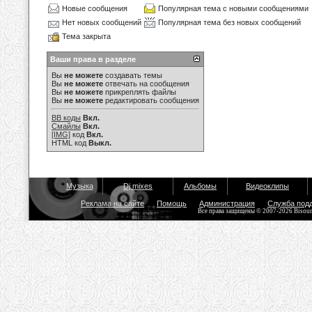
Новые сообщения
Популярная тема с новыми сообщениями
Нет новых сообщений
Популярная тема без новых сообщений
Тема закрыта
Ваши права в разделе
Вы
не можете
создавать темы
Вы
не можете
отвечать на сообщения
Вы
не можете
прикреплять файлы
Вы
не можете
редактировать сообщения
BB коды
Вкл.
Смайлы
Вкл.
[IMG]
код
Вкл.
HTML код
Выкл.
Музыка
Dj mixes
Альбомы
Видеоклипы
Реклама на сайте
Помощь
Администрация
Служба под
Все права защищены © 2007-2026 Bisou