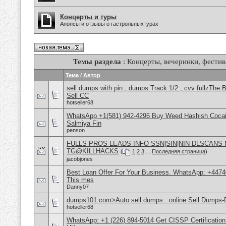
Концерты и туры
Анонсы и отзывы о гастрольныхтурах
Темы раздела
: Концерты, вечеринки, фестив
Тема
/
Автор
sell dumps with pin , dumps Track 1/2 , cvv fullzT
Sell CC
hotseller68
WhatsApp +1(581) 942-4296 Buy Weed Hashish Cocain
Salmiya Fin
penson
FULLS PROS LEADS INFO SSN|SIN|NIN DLSCANS
TG@KILLHACKS
(
1
2
3
...
Последняя страница
)
jacobjones
Best Loan Offer For Your Business. WhatsApp: +4474
This mes
Danny07
dumps101.com>Auto sell dumps : online Sell Dumps-F
hotseller68
WhatsApp: +1 (226) 894-5014​ Get CISSP Certification