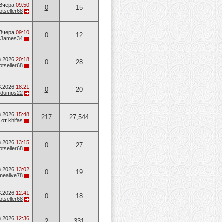
Вчера
09:50
0
15
otseller68
Вчера
09:10
0
12
т
James34
8.2026
20:18
0
28
otseller68
8.2026
18:21
0
20
vvdumps22
8.2026
15:48
217
27,544
от
khifas
8.2026
13:15
0
27
otseller68
8.2026
13:02
0
19
mealive78
8.2026
12:41
0
18
otseller68
8.2026
12:36
2
331