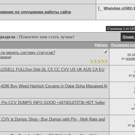
WhatsApp +1(581) 9
ожения по улучшению работы сайта
Страница 1 из 19
раздела
: Помогите нам стать лучше!
Опции 
Рейтинг
Последнее со
ли менять систему статусов?
05.0
раница
)
от
wonder
ps12SELL FULLSsn Dob DL CS CC CVV US UK AUS CA EU
от
h
-4296 Buy Weed Hashish Cocaine in Qatar Doha Masaieed Al
rds Pin CCV DUMPS INFO GOOD +447401473736 HOT Seller
о
 CVV & Dumps Shop - Buy Dumps with Pin - High Rate and
от
a