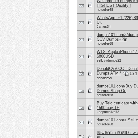
Welcome To dumps101
HIGHEST Quality !
hotseller68
WhatsApp: +1 (226) 894
UK
James34
dumps101.com>/dumps
CCV Dumps+Pin
hotseller68
WTS: Apple iPhone 17
$800USD
sellcvvdumps22
DonaldCVV.CC - Donal
Dumps ATM *
(
1
2
3
donaldcvv
dumps101.com/Buy Dump
Dumps Shop On
hotseller68
Buy Telc certicate wi
1590 buy TE
keepmealive78
dumps101.com> Sell cv
hotseller68
购买假币（微信ID：wi