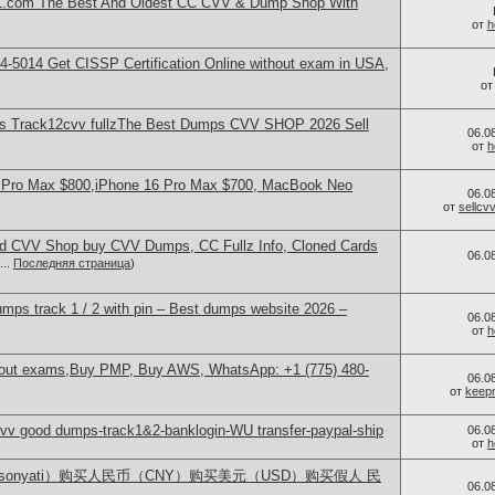
.com The Best And Oldest CC CVV & Dump Shop With
от
h
-5014​ Get CISSP Certification Online without exam in USA,
о
 Track12cvv fullzThe Best Dumps CVV SHOP 2026 Sell
06.0
от
h
 Pro Max $800,iPhone 16 Pro Max $700, MacBook Neo
06.0
от
sellc
d CVV Shop buy CVV Dumps, CC Fullz Info, Cloned Cards
06.0
...
Последняя страница
)
s track 1 / 2 with pin – Best dumps website 2026 –
06.0
от
h
thout exams,Buy PMP, Buy AWS, WhatsApp: +1 (775) 480-
06.0
от
keep
v good dumps-track1&2-banklogin-WU transfer-paypal-ship
06.0
от
h
lsonyati）购买人民币（CNY）购买美元（USD）购买假人 民
06.0