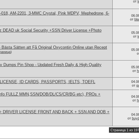
от
H-018, AM-2201, 3-MMC Crystal, Pink MDPV, Mephedrone, 6-
06.0
от
bl
lz DEAD uk Social Security +SSN Driver License +Photo
05.0
от
 Bästa Sätten att Få Original Oxycontin Online utan Recept
05.0
раница
)
о
 Dumps Pin Shop - Updated Fresh Daily & High Quality
05.0
от
h
LICENSE, ID CARDS, PASSPORTS, IELTS, TOEFL
04.0
от
g
 info FULLZ MMN,SSN/DOB/DL/CS/CR/BG etc), PROs +
04.0
от
h
 ⭐️ DRIVER LICENSE FRONT AND BACK + SSN AND DOB +
04.0
от
buy
Страница 1 из 19