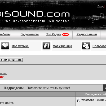
Вход
льбомы
Видеоклипы
Топ Радио
Радиостанции
Моя музыка
Моя страница
Пользов
портал
ше!
Подразделы
: Помогите нам стать лучше!
Последнее соо
WhatsApp +1(581) 9
те сайта