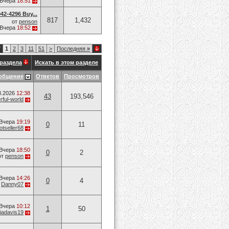
Вчера
18:51
42-4296 Buy...
817
1,432
от
penson
Вчера
18:52
7
1
2
3
11
51
>
Последняя
»
раздела
Искать в этом разделе
общение
Ответов
Просмотров
8.2026
12:38
43
193,546
ful-world
Вчера
19:19
0
11
otseller68
Вчера
18:50
0
2
от
penson
Вчера
14:26
0
4
т
Danny07
Вчера
10:12
1
50
riadavis19