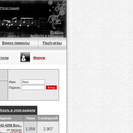
|
Регистрация
Помощь
Добавить в избранное
Видео приколы
Flash-игры
атели
Форум
Имя
Пароль
Искать в этом разделе
бщение
Темы
Сообщений
42-4296 Buy...
1,059
2,907
от
penson