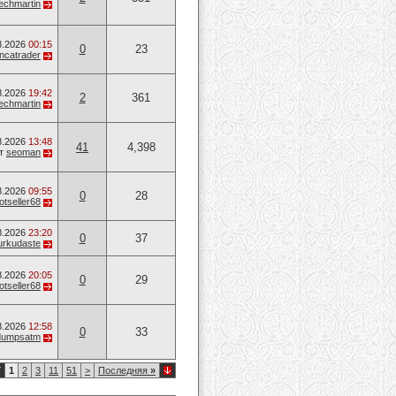
techmartin
8.2026
00:15
0
23
ancatrader
8.2026
19:42
2
361
techmartin
8.2026
13:48
41
4,398
т
seoman
8.2026
09:55
0
28
otseller68
8.2026
23:20
0
37
urkudaste
8.2026
20:05
0
29
otseller68
8.2026
12:58
0
33
dumpsatm
7
1
2
3
11
51
>
Последняя
»