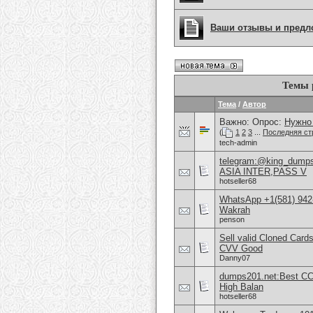
Ваши отзывы и предл
Темы 
Тема
/
Автор
Важно: Опрос:
Нужно 
(
1
2
3
...
Последняя ст
tech-admin
telegram:@king_dum
ASIA INTER,PASS V
hotseller68
WhatsApp +1(581) 942
Wakrah
penson
Sell valid Cloned Ca
CVV Good
Danny07
dumps201.net:Best CC
High Balan
hotseller68