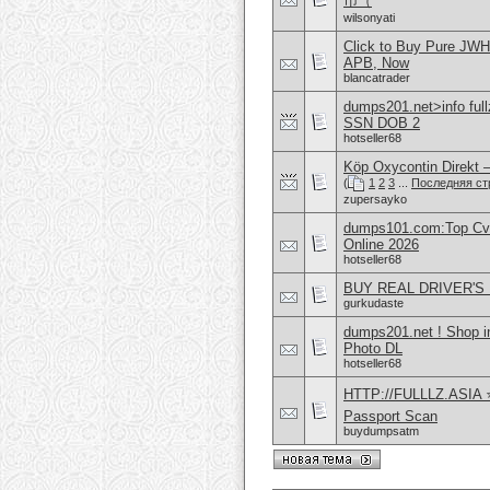
币（
wilsonyati
Click to Buy Pure JW
APB, Now
blancatrader
dumps201.net>info ful
SSN DOB 2
hotseller68
Köp Oxycontin Direkt –
(
1
2
3
...
Последняя ст
zupersayko
dumps101.com:Top Cvv
Online 2026
hotseller68
BUY REAL DRIVER'S 
gurkudaste
dumps201.net ! Shop
Photo DL
hotseller68
HTTP://FULLLZ.ASIA
Passport Scan
buydumpsatm