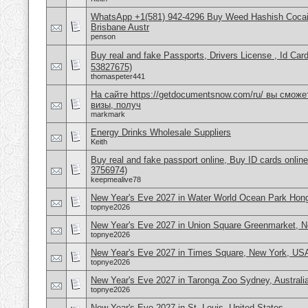
WhatsApp +1(581) 942-4296 Buy Weed Hashish Cocai
Brisbane Austr
penson
Buy real and fake Passports, Drivers License , Id
53827675)
thomaspeter441
На сайте https://getdocumentsnow.com/ru/ вы сможе
визы, получ
markmark
Energy Drinks Wholesale Suppliers
Keith
Buy real and fake passport online, Buy ID cards onli
3756974)
keepmealive78
New Year's Eve 2027 in Water World Ocean Park Hon
topnye2026
New Year's Eve 2027 in Union Square Greenmarket, 
topnye2026
New Year's Eve 2027 in Times Square, New York, US
topnye2026
New Year's Eve 2027 in Taronga Zoo Sydney, Australi
topnye2026
New Year's Eve 2027 in St. Louis, United States