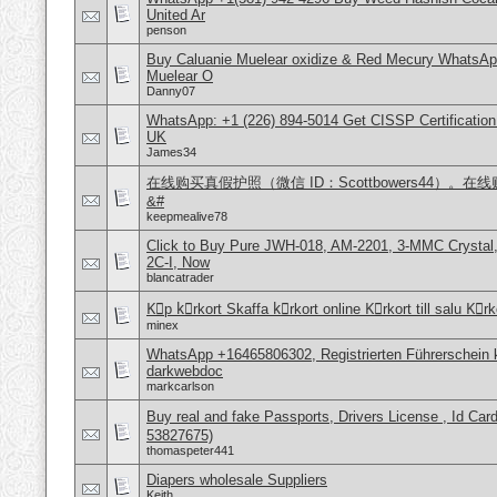
United Ar
penson
Buy Caluanie Muelear oxidize & Red Mecury WhatsAp
Muelear O
Danny07
WhatsApp: +1 (226) 894-5014​ Get CISSP Certification
UK
James34
在线购买真假护照（微信 ID：Scottbowers44）
&#
keepmealive78
Click to Buy Pure JWH-018, AM-2201, 3-MMC Crysta
2C-I, Now
blancatrader
Kِp kِrkort Skaffa kِrkort online Kِrkort till salu Kِr
minex
WhatsApp +16465806302, Registrierten Führerschein k
darkwebdoc
markcarlson
Buy real and fake Passports, Drivers License , Id
53827675)
thomaspeter441
Diapers wholesale Suppliers
Keith