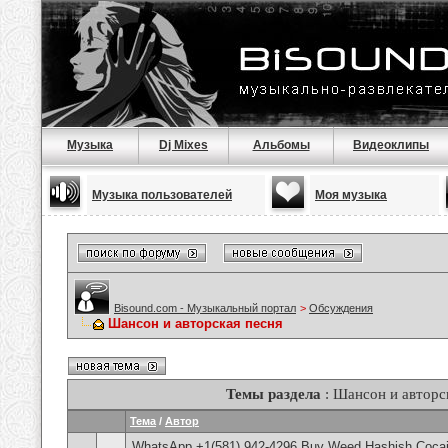
Музыка
Dj Mixes
Альбомы
Видеоклипы
Музыка пользователей
Моя музыка
Bisound.com - Музыкальный портал
>
Обсуждения
Шансон и авторская песня
Темы раздела
: Шансон и авторс
Тема
/
Автор
WhatsApp +1(581) 942-4296 Buy Weed Hashish Cocai