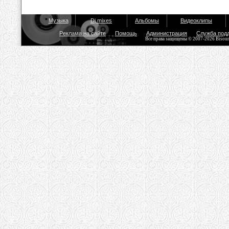
Музыка
Dj mixes
Альбомы
Видеоклипы
Реклама на сайте
Помощь
Администрация
Служба под
Все права защищены © 2007-2026 Bisou