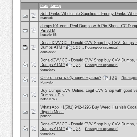
Тема
/
Автор
Soft Drinks Wholesale Suppliers - Energy Drinks Whol
mannick
dumps101.com: Real Dumps with Pin Shop - CC Dum
Pin ATM
hotseller68
DonaldCVV.CC - Donald CVV Shop buy CVV Dumps, CC
Dumps ATM *
(
1
2
3
...
Последняя страница
)
donaldcvv
DonaldCVV.CC - Donald CVV Shop buy CVV Dumps, CC
Dumps ATM *
(
1
2
3
...
Последняя страница
)
donaldcvv
С чего начать обучение музыке?
(
1
2
3
...
Последня
Pomydor
Buy Dumps CVV Online, Legit CVV Shop with good ve
Dumps + Pin
hotseller68
WhatsApp +1(581) 942-4296 Buy Weed Hashish Cocain
Riyadh Mecc
penson
DonaldCVV.CC - Donald CVV Shop buy CVV Dumps, CC
Dumps ATM *
(
1
2
3
...
Последняя страница
)
donaldcvv