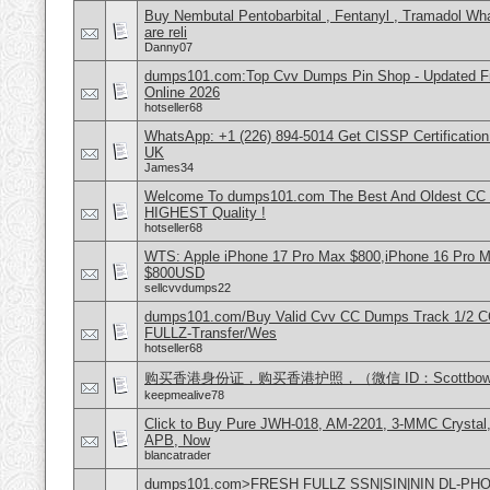
Buy Nembutal Pentobarbital , Fentanyl , Tramadol 
are reli
Danny07
dumps101.com:Top Cvv Dumps Pin Shop - Updated Fre
Online 2026
hotseller68
WhatsApp: +1 (226) 894-5014​ Get CISSP Certification
UK
James34
Welcome To dumps101.com The Best And Oldest CC
HIGHEST Quality !
hotseller68
WTS: Apple iPhone 17 Pro Max $800,iPhone 16 Pro 
$800USD
sellcvvdumps22
dumps101.com/Buy Valid Cvv CC Dumps Track 1/2 C
FULLZ-Transfer/Wes
hotseller68
购买香港身份证，购买香港护照，（微信 ID：Scottbowe
keepmealive78
Click to Buy Pure JWH-018, AM-2201, 3-MMC Crystal
APB, Now
blancatrader
dumps101.com>FRESH FULLZ SSN|SIN|NIN DL-P