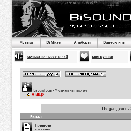
Музыка
Dj Mixes
Альбомы
Видеоклипы
Музыка пользователей
Моя музыка
Bisound.com - Музыкальный портал
Я ИЩУ
Подразделы
:
Раздел
Правила
это важно!