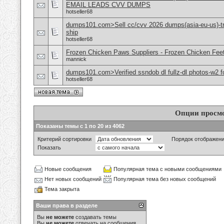
EMAIL LEADS CVV DUMPS
hotseller68
dumps101.com>Sell cc/cvv 2026 dumps(asia-eu-us)-tr
ship
hotseller68
Frozen Chicken Paws Suppliers - Frozen Chicken Feet
mannick
dumps101.com>Verified ssndob dl fullz-dl photos-w2 fo
hotseller68
Опции просм
Показаны темы с 1 по 20 из 4062
Критерий сортировки
Порядок отображен
Показать
Новые сообщения
Популярная тема с новыми сообщениями
Нет новых сообщений
Популярная тема без новых сообщений
Тема закрыта
Ваши права в разделе
Вы
не можете
создавать темы
Вы
не можете
отвечать на сообщения