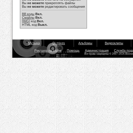
Вы
не можете
прикреплять файлы
Вы
не можете
редактировать сообщения
BB коды
Вкл.
Смайлы
Вкл.
[IMG]
код
Вкл.
HTML код
Выкл.
Музыка
Dj mixes
Альбомы
Видеоклипы
Реклама на сайте
Помощь
Администрация
Служба под
Все права защищены © 2007-2026 Bisou