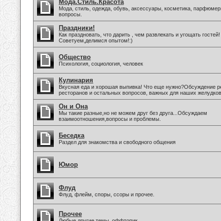
Мода.Стиль.Красота
Мода, стиль, одежда, обувь, аксессуары, косметика, парфюмер
вопросы.
Праздники!
Как праздновать, что дарить , чем развлекать и угощать гостей!
Советуем,делимся опытом!:)
Общество
Психология, социология, человек
Кулинария
Вкусная еда и хорошая выпивка! Что еще нужно?Обсуждение р
ресторанов и остальных вопросов, важных для наших желудков
Он и Она
Мы такие разные,но не можем друг без друга...Обсуждаем
взаимоотношения,вопросы и проблемы.
Беседка
Раздел для знакомства и свободного общения
Юмор
Флуд
Флуд, флейм, споры, ссоры и прочее.
Прочее
Любые другие темы, оффтопик