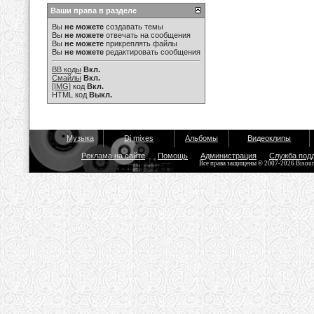
Ваши права в разделе
Вы
не можете
создавать темы
Вы
не можете
отвечать на сообщения
Вы
не можете
прикреплять файлы
Вы
не можете
редактировать сообщения
BB коды
Вкл.
Смайлы
Вкл.
[IMG]
код
Вкл.
HTML код
Выкл.
Музыка
Dj mixes
Альбомы
Видеоклипы
Реклама на сайте
Помощь
Администрация
Служба под
Все права защищены © 2007-2026 Bisou