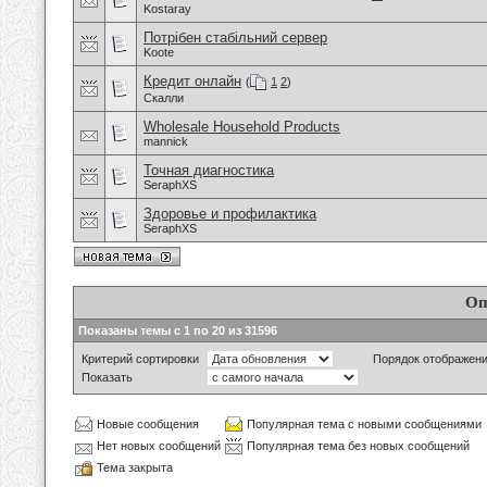
Kostaray
Потрібен стабільний сервер
Koote
Кредит онлайн
(
1
2
)
Скалли
Wholesale Household Products
mannick
Точная диагностика
SeraphXS
Здоровье и профилактика
SeraphXS
Оп
Показаны темы с 1 по 20 из 31596
Критерий сортировки
Порядок отображен
Показать
Новые сообщения
Популярная тема с новыми сообщениями
Нет новых сообщений
Популярная тема без новых сообщений
Тема закрыта