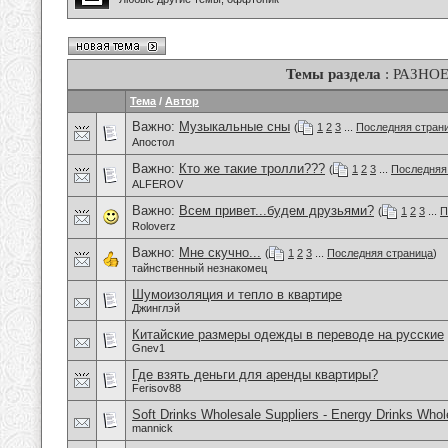
Темы раздела
: РАЗНО
Тема
/
Автор
Важно:
Музыкальные сны
(
1
2
3
...
Последняя стран
Апостол
Важно:
Кто же такие тролли???
(
1
2
3
...
Последняя
ALFEROV
Важно:
Всем привет...будем друзьями?
(
1
2
3
...
П
Roloverz
Важно:
Мне скучно...
(
1
2
3
...
Последняя страница
)
тайнственный незнакомец
Шумоизоляция и тепло в квартире
Джинглэй
Китайские размеры одежды в переводе на русские
Gnev1
Где взять деньги для аренды квартиры?
Ferisov88
Soft Drinks Wholesale Suppliers - Energy Drinks Whol
mannick