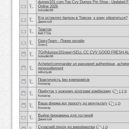
dumps101.com:Top Cvv Dumps Pin Shop - Updated Fre
Online 2026
hotseller68
Кто остеклял балкон в Томске, к кому обратиться?
Джинглэй
Трактор
fial1771la
GipsyTeam - Покер онлайн
Gnev1
TG@dumps101new>SELL CC CVV GOOD FRESH A
hotseller68
Acheter/commander un passeport authentique, acheter
renouvellement
wilsonyati
Практичність без компромісів
Kostaray
Прибуток у кожному кілограмі комбікорму
(
1
2
3
)
Kostaray
Ваша ферма від проєкту до результату
(
1
2
)
Kostaray
Выбор биокамина для гостиной
Джинглэй
Сучасний підхід до виробництва
(
1
2
)