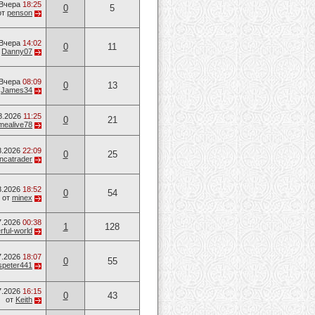
Вчера
18:25
0
5
от
penson
Вчера
14:02
0
11
т
Danny07
Вчера
08:09
0
13
т
James34
8.2026
11:25
0
21
mealive78
8.2026
22:09
0
25
ancatrader
8.2026
18:52
0
54
от
minex
7.2026
00:38
1
128
ful-world
7.2026
18:07
0
55
speter441
7.2026
16:15
0
43
от
Keith