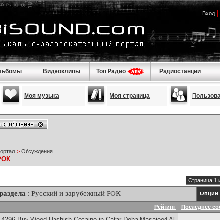
Вход
льбомы
Видеоклипы
Топ Радио
Радиостанции
Моя музыка
Моя страница
Пользов
портал
>
Обсуждения
РОК
Страница 1 
раздела
: Русский и зарубежный РОК
Опции 
Рейтинг
Последнее со
-4296 Buy Weed Hashish Cocaine in Qatar Doha Masaieed Al