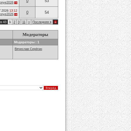
0
53
opnye2026
7.2026
13:12
0
54
opnye2026
из 43
1
2
3
11
>
Последняя
»
Модераторы
Модераторы : 1
Вячеслав Серёгин