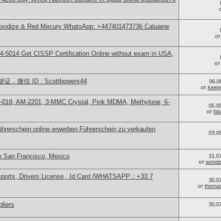
 oxidize & Red Mecury WhatsApp: +447401473736 Caluaine
о
-5014​ Get CISSP Certification Online without exam in USA,
о
信 ID : Scottbowers44
06.0
от
keep
-018, AM-2201, 3-MMC Crystal, Pink MDMA, Methylone, 6-
05.0
от
bl
hrerschein online erwerben Führerschein zu verkaufen
03.0
n San Francisco, Mexico
31.0
от
wonder
sports, Drivers License , Id Card (WHATSAPP：+33 7
30.0
от
thoma
liers
30.0