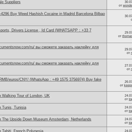
le Suppliers
30.0
от
wonder
4296 Buy Weed Hashish Cocaine in Madrid Barcelona Bilbao
30.0
sports, Drivers License , Id Card (WHATSAPP：+33 7
29.0
от
thoma
documentsnow.com/ru/ вы сможете заказать наклейку для
29.0
от
documentsnow.com/ru/ вы сможете заказать наклейку для
27.0
от
/RMB/euros/CNY/ (WhatsApp : +49 1575 3756974) Buy fake
26.0
от
keep
n Walking Tour of London, UK
24.0
от
t
 Tunis, Tunisia
24.0
от
t
in The Upside Down Museum Amsterdam, Netherlands
24.0
от
t
 Tahiti, French Polynesia
24.0