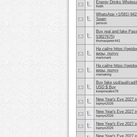
Energy Drinks Wholesa
Keith
WhatsApp +1(581) 942-
Spain
penson
Buy real and fake Pas
53827675)
thomaspeter441
На сайте https://get
визы, получ
markmark
На сайте https://get
визы, получ
mamaking
Buy fake usd/aud/cad
USD $ Buy
keepmealive78
New Year's Eve 2027 i
topnye2026
New Year's Eve 2027 in
topnye2026
New Year's Eve 2027 
topnye2026
New Year's Eve 2027 in