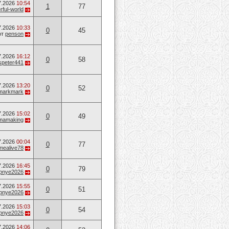
7.2026
10:54
1
77
ful-world
7.2026
10:33
0
45
от
penson
7.2026
16:12
0
58
speter441
7.2026
13:20
0
52
markmark
7.2026
15:02
0
49
mamaking
7.2026
00:04
0
77
mealive78
7.2026
16:45
0
79
opnye2026
7.2026
15:55
0
51
opnye2026
7.2026
15:03
0
54
opnye2026
7.2026
14:06