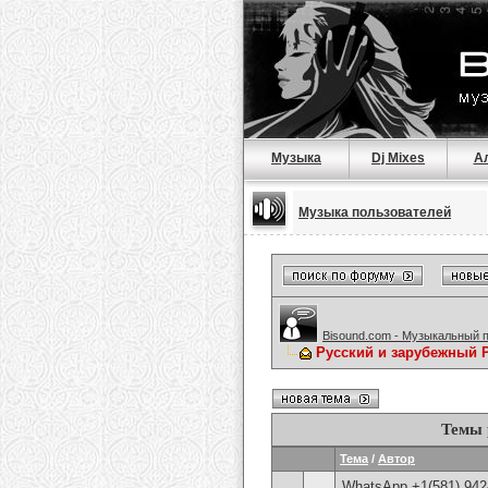
Музыка
Dj Mixes
А
Музыка пользователей
Bisound.com - Музыкальный 
Русский и зарубежный 
Темы 
Тема
/
Автор
WhatsApp +1(581) 942