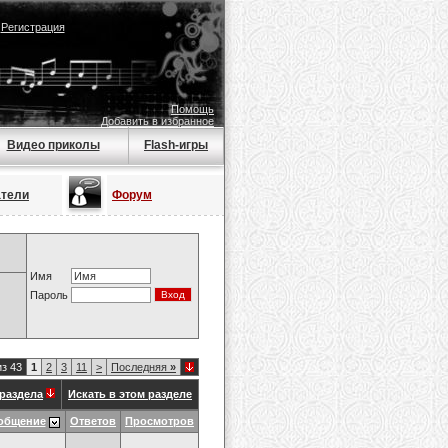
|
Регистрация
Помощь
Добавить в избранное
Видео приколы
Flash-игры
атели
Форум
Имя
Пароль
из 43
1
2
3
11
>
Последняя
»
раздела
Искать в этом разделе
общение
Ответов
Просмотров