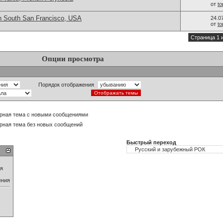
от
t
n South San Francisco, USA
24.0
от
t
Страница 1 
Опции просмотра
Порядок отображения
рная тема с новыми сообщениями
рная тема без новых сообщений
Быстрый переход
ия
ения