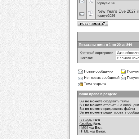
topnye2026
New Year's Eve 2027 i
topnye2026
Показаны темы с 1 по 20 из 844
Критерий сортировки
Показать
Новые сообщения
Популя
Нет новых сообщений
Популя
Тема закрыта
Ваши права в разделе
Вы
не можете
создавать темы
Вы
не можете
отвечать на сообщен
Вы
не можете
прикреплять файлы
Вы
не можете
редактировать сообщ
BB коды
Вкл.
Смайлы
Вкл.
[IMG]
код
Вкл.
HTML код
Выкл.