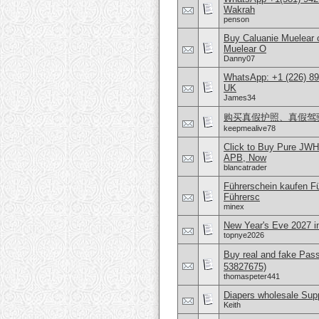
Wakrah
penson
Buy Caluanie Muelear
Muelear O
Danny07
WhatsApp: +1 (226) 894
UK
James34
购买真假护照、真假驾驶证，微
keepmealive78
Click to Buy Pure JWH
APB, Now
blancatrader
Führerschein kaufen Fü
Führersc
minex
New Year's Eve 2027 i
topnye2026
Buy real and fake Pas
53827675)
thomaspeter441
Diapers wholesale Supp
Keith