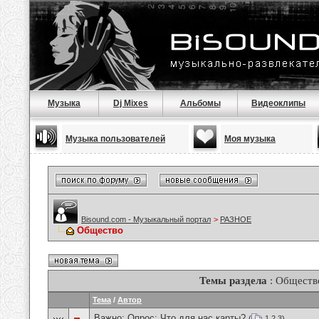
Музыка
Dj Mixes
Альбомы
Видеоклипы
Музыка пользователей
Моя музыка
Bisound.com - Музыкальный портал
>
РАЗНОЕ
Общество
Темы раздела
: Обществ
Тема
/
Автор
Важно: Опрос:
Что для нас карты?
(
1
2
3
)