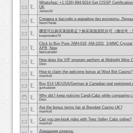
WhatsApp: +1 (226) 894-5014​ Get CISSP Certification
UK
James34
Справка в бассейн и марафон без волокиты. Личны
NeonThistle
哪里可以购买美国签证？购买美国居民许可（微信号：Scott
keepmealive78
Click to Buy Pure JWH-018, AM-2201, 3-MMC Crystal
APB, Now
blancatrader
How does the VIP program perform at Midnight Wins 
Disin
How to claim the welcome bonus at Wool Bet Casino?
muerko0
Buy EU/ UK/USA/German & Canadian real registered pa
gurkudaste
Why did I keep noticing Candi-Cabz while comparing c
Disin
Are the bonus terms fair at Beonbet Casino UK?
muerko0
Can you pre-book rides with Tees Valley Cabs online?
muerko0
Домашняя одежда.