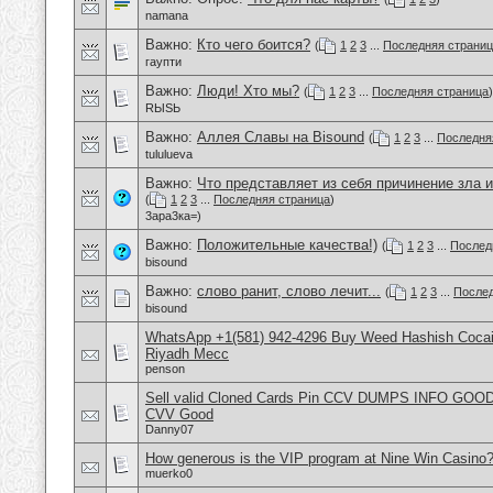
namana
Важно:
Кто чего боится?
(
1
2
3
...
Последняя страни
гаупти
Важно:
Люди! Хто мы?
(
1
2
3
...
Последняя страница
)
RЫSЬ
Важно:
Аллея Славы на Bisound
(
1
2
3
...
Последня
tululueva
Важно:
Что представляет из себя причинение зла и
(
1
2
3
...
Последняя страница
)
3ара3ка=)
Важно:
Положительные качества!)
(
1
2
3
...
Послед
bisound
Важно:
слово ранит, слово лечит...
(
1
2
3
...
Послед
bisound
WhatsApp +1(581) 942-4296 Buy Weed Hashish Cocain
Riyadh Mecc
penson
Sell valid Cloned Cards Pin CCV DUMPS INFO GOOD
CVV Good
Danny07
How generous is the VIP program at Nine Win Casino
muerko0