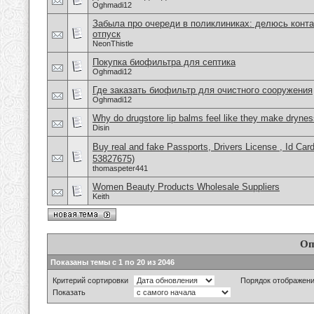
Oghmadi12
Забыла про очереди в поликлиниках: делюсь конта
отпуск
NeonThistle
Покупка биофильтра для септика
Oghmadi12
Где заказать биофильтр для очистного сооружения
Oghmadi12
Why do drugstore lip balms feel like they make dryne
Disin
Buy real and fake Passports, Drivers License , Id
53827675)
thomaspeter441
Women Beauty Products Wholesale Suppliers
Keith
Оп
Показаны темы с 1 по 20 из 2046
Критерий сортировки
Порядок отображен
Показать