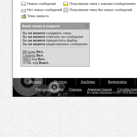
Новые сообщения
Популярная тема с новыми сообщениями
Нет новых сообщений
Популярная тема без новых сообщений
Тема закрыта
Ваши права в разделе
Вы
не можете
создавать темы
Вы
не можете
отвечать на сообщения
Вы
не можете
прикреплять файлы
Вы
не можете
редактировать сообщения
BB коды
Вкл.
Смайлы
Вкл.
[IMG]
код
Вкл.
HTML код
Выкл.
Музыка
Dj mixes
Альбомы
Видеоклипы
Реклама на сайте
Помощь
Администрация
Служба под
Все права защищены © 2007-2026 Bisou