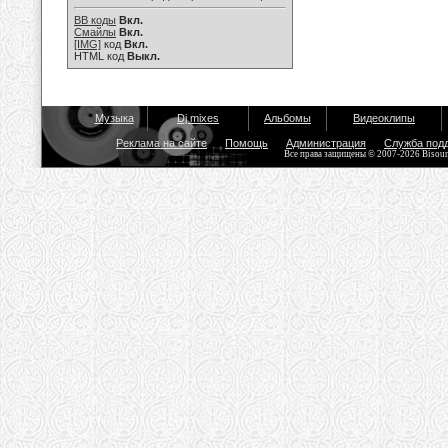
BB коды
Вкл.
Смайлы
Вкл.
[IMG]
код
Вкл.
HTML код
Выкл.
Музыка
Dj mixes
Альбомы
Видеоклипы
Реклама на сайте
Помощь
Администрация
Служба под
Все права защищены © 2007-2026 Bisou