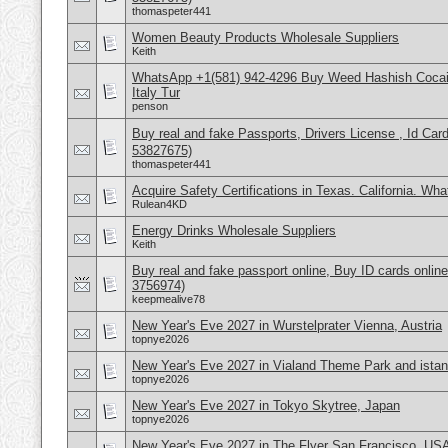
thomaspeter441
Women Beauty Products Wholesale Suppliers
Keith
WhatsApp +1(581) 942-4296 Buy Weed Hashish Cocai
Italy Tur
penson
Buy real and fake Passports, Drivers License , Id
53827675)
thomaspeter441
Acquire Safety Certifications in Texas. California. Wh
Rulean4KD
Energy Drinks Wholesale Suppliers
Keith
Buy real and fake passport online, Buy ID cards onli
3756974)
keepmealive78
New Year's Eve 2027 in Wurstelprater Vienna, Austria
topnye2026
New Year's Eve 2027 in Vialand Theme Park and istan
topnye2026
New Year's Eve 2027 in Tokyo Skytree, Japan
topnye2026
New Year's Eve 2027 in The Flyer San Francisco, US