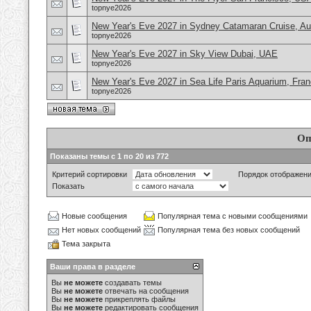
topnye2026
New Year's Eve 2027 in Sydney Catamaran Cruise, Aus
topnye2026
New Year's Eve 2027 in Sky View Dubai, UAE
topnye2026
New Year's Eve 2027 in Sea Life Paris Aquarium, Fra
topnye2026
Оп
Показаны темы с 1 по 20 из 772
Критерий сортировки
Порядок отображен
Показать
Новые сообщения
Популярная тема с новыми сообщениями
Нет новых сообщений
Популярная тема без новых сообщений
Тема закрыта
Ваши права в разделе
Вы
не можете
создавать темы
Вы
не можете
отвечать на сообщения
Вы
не можете
прикреплять файлы
Вы
не можете
редактировать сообщения