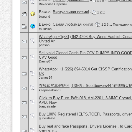
Вячеслав Серёгин
Важно:
Виртуальная поэма!
(
1
2
3
)
bisound
Важно:
Самая любимая книга!
(
1
2
3
...
Последняя с
musician
WhatsApp +1(581) 942-4296 Buy Weed Hashish Cocai
United Ar
penson
Sell valid Cloned Cards Pin CCV DUMPS INFO GOOD
CVV Good
Danny07
WhatsApp: +1 (226) 894-5014​ Get CISSP Certification
UK
James34
在线购买真假护照, ( 微信：Scottbowers44 )在线购
keepmealive78
Click to Buy Pure JWH-018, AM-2201, 3-MMC Crysta
APB, Now
blancatrader
Buy 100% Registered IELTS,TOEFL,Passports, driver
gurkudaste
Buy real and fake Passports, Drivers License , Id
53827675)