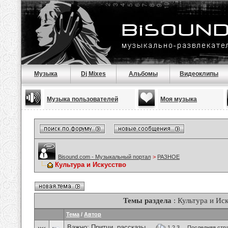
Музыка
Dj Mixes
Альбомы
Видеоклипы
Музыка пользователей
Моя музыка
Bisound.com - Музыкальный портал
>
РАЗНОЕ
Культура и Искусство
Темы раздела
: Культура и Ис
Тема
/
Автор
Важно:
Притчи, рассказы ...
(
1
2
3
...
Последняя стр