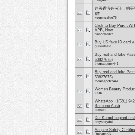
margaritta
购买香港身份证，购买香港
&#
keepmealive78
Click to Buy Pure JW
APB, Now
blancatrader
Buy US fake ID card &
gurkudaste
Buy real and fake Pas
53827675)
thomaspeter441
Buy real and fake Pas
53827675)
thomaspeter441
Women Beauty Product
Keith
WhatsApp +1(581) 942
Brisbane Austr
penson
Der Kampf beginnt erst
omysexydoll
Acquire Safety Certifi
Rulean4KD