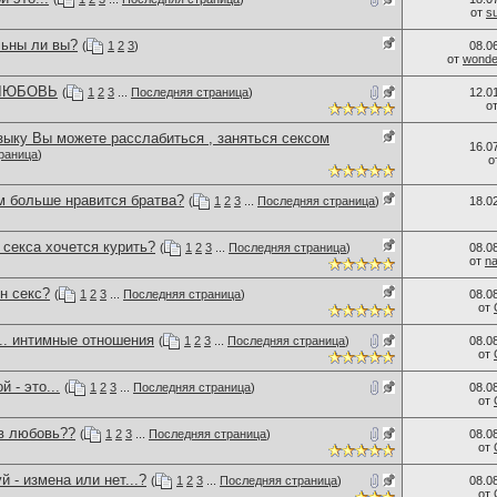
от
s
льны ли вы?
(
1
2
3
)
08.0
от
wonder
 ЛЮБОВЬ
(
1
2
3
...
Последняя страница
)
12.0
о
зыку Вы можете расслабиться , заняться сексом
16.0
раница
)
о
м больше нравится братва?
(
1
2
3
...
Последняя страница
)
18.0
секса хочется курить?
(
1
2
3
...
Последняя страница
)
08.0
от
n
н секс?
(
1
2
3
...
Последняя страница
)
08.0
от
.. интимные отношения
(
1
2
3
...
Последняя страница
)
08.0
от
 - это...
(
1
2
3
...
Последняя страница
)
08.0
от
 в любовь??
(
1
2
3
...
Последняя страница
)
08.0
от
й - измена или нет...?
(
1
2
3
...
Последняя страница
)
08.0
от