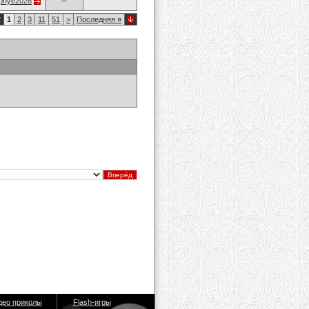
opnye2026
2
1
2
3
11
51
>
Последняя
»
део приколы
Flash-игры