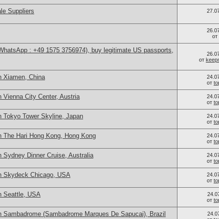
le Suppliers
27.0
26.0
от
(WhatsApp : +49 1575 3756974), buy legitimate US passports,
26.0
от
keep
n Xiamen, China
24.0
от
t
 Vienna City Center, Austria
24.0
от
t
n Tokyo Tower Skyline, Japan
24.0
от
t
n The Hari Hong Kong, Hong Kong
24.0
от
t
 Sydney Dinner Cruise, Australia
24.0
от
t
in Skydeck Chicago, USA
24.0
от
t
n Seattle, USA
24.0
от
t
in Sambadrome (Sambadrome Marques De Sapucai), Brazil
24.0