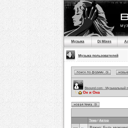
Музыка
Dj Mixes
А
Музыка пользователей
Bisound.com - Музыкальный 
Он и Она
Тема
/
Автор
Важно:
Быть мужчиной