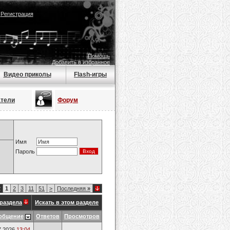
|
Регистрация
Помощь
Добавить в избранное
Видео приколы
Flash-игры
атели
Форум
Имя
Пароль
2
1
2
3
11
51
>
Последняя
»
раздела
Искать в этом разделе
общение
Ответов
Просмотров
7.2026
13:04