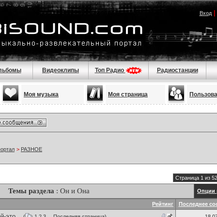
Вход
льбомы
Видеоклипы
Топ Радио
Радиостанции
Моя музыка
Моя страница
Пользов
портал
>
РАЗНОЕ
Страница 1 из 5
Темы раздела
: Он и Она
Опции 
Рейтинг
Последнее со
-это...
(
1
2
3
...
Последняя страница
)
18.0