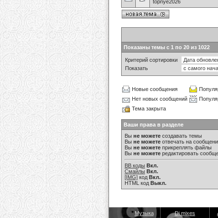
topnye2026
Показаны темы с 1 по 20 из 1022
Критерий сортировки
Показать
Новые сообщения
Популя
Нет новых сообщений
Популя
Тема закрыта
Ваши права в разделе
Вы
не можете
создавать темы
Вы
не можете
отвечать на сообщен
Вы
не можете
прикреплять файлы
Вы
не можете
редактировать сообщ
BB коды
Вкл.
Смайлы
Вкл.
[IMG]
код
Вкл.
HTML код
Выкл.
Музыка
Dj mixes