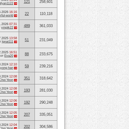
121
258,601
ufyan1122
6.2026
16:16
22
110,118
ful-world
1.2026
07:31
489
361,033
т
ymptk22
7.2025
13:58
51
231,049
т
Ignat111
2.2025
16:51
88
233,675
от
Eva20
8.2024
12:10
59
239,216
ayong han
8.2024
12:08
351
318,642
Choi Yeon
8.2024
12:08
193
281,030
Choi Yeon
8.2024
12:06
192
290,248
Choi Yeon
8.2024
12:05
207
335,051
Choi Yeon
8.2024
12:04
202
304,586
Choi Yeon