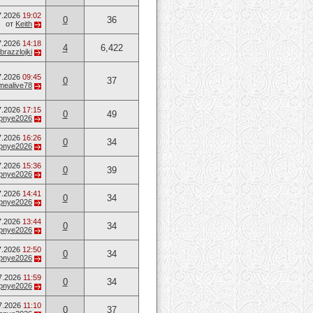
7.2026
19:02
0
36
от
Keith
7.2026
14:18
4
6,422
brazzlojki
7.2026
09:45
0
37
mealive78
7.2026
17:15
0
49
opnye2026
7.2026
16:26
0
34
opnye2026
7.2026
15:36
0
39
opnye2026
7.2026
14:41
0
34
opnye2026
7.2026
13:44
0
34
opnye2026
7.2026
12:50
0
34
opnye2026
7.2026
11:59
0
34
opnye2026
7.2026
11:10
0
37