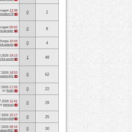
годня
12:38
0
2
mealive78
годня
00:02
0
8
ancatrader
Вчера
10:44
0
4
urkudaste
8.2026
19:13
1
48
ful-world
7.2026
18:53
0
62
speter441
7.2026
17:25
0
22
от
Keith
7.2026
11:41
0
29
от
penson
7.2026
15:17
0
25
ysexydoll
7.2026
08:16
0
30
ulean4KD