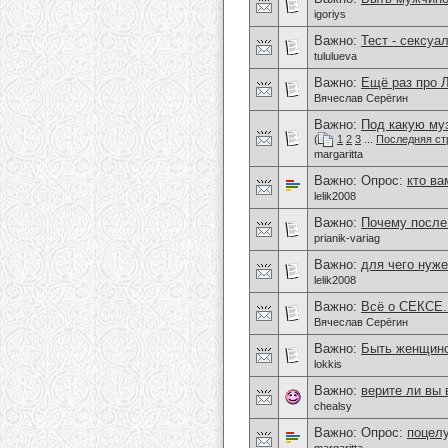
igoriys
Важно:
Тест - сексуа
tululueva
Важно:
Ещё раз про
Вячеслав Серёгин
Важно:
Под какую му
(
1
2
3
...
Последняя ст
margaritta
Важно: Опрос:
кто ва
lelik2008
Важно:
Почему после 
prianik-variag
Важно:
для чего нуже
lelik2008
Важно:
Всё о СЕКСЕ.
Вячеслав Серёгин
Важно:
Быть женщиной
lokkis
Важно:
верите ли вы
chealsy
Важно: Опрос:
поцелу