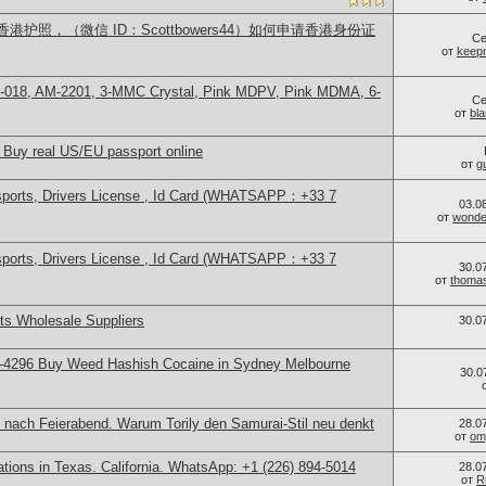
护照，（微信 ID：Scottbowers44）如何申请香港身份证
Се
от
keep
H-018, AM-2201, 3-MMC Crystal, Pink MDPV, Pink MDMA, 6-
Се
от
bl
 Buy real US/EU passport online
от
g
sports, Drivers License , Id Card (WHATSAPP：+33 7
03.0
от
wonder
sports, Drivers License , Id Card (WHATSAPP：+33 7
30.0
от
thoma
s Wholesale Suppliers
30.0
-4296 Buy Weed Hashish Cocaine in Sydney Melbourne
30.0
 nach Feierabend. Warum Torily den Samurai-Stil neu denkt
28.0
от
om
cations in Texas. California. WhatsApp: +1 (226) 894-5014
28.0
от
R