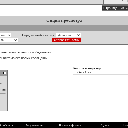
от
t
Страница 1 из 5
Опции просмотра
Порядок отображения
рная тема с новыми сообщениями
рная тема без новых сообщений
Быстрый переход
ия
ения
Альбомы
Видеоклипы
Каталог файлов
Радио
Ви