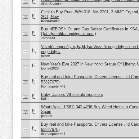
AleksShamles
Click to Buy Pure JWH-018, AM-2201, 3-MMC Crysta
2C-I, Now
blancatrader
Buy NEBOSH Oil and Gas Safety Certificates in KSA
Qatar(certifitasap@gmail.com)
James34
Vezetői engedély vلsلrlلsa Vezetői engedély online beszerzése Hajَvezetői
engedély v
minex
New Year's Eve 2027 in New York: Statue Of Liberty,
topnye2026
Buy real and fake Passports, Drivers License , Id
53827675)
thomaspeter441
Baby Diapers Wholesale Suppliers
Keith
WhatsApp +1(581) 942-4296 Buy Weed Hashish Cocain
Spain
penson
Buy real and fake Passports, Drivers License , Id
53827675)
thomaspeter441