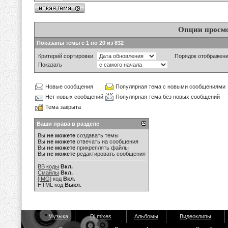
Опции просм
Показаны темы с 1 по 20 из 832
Критерий сортировки
Порядок отображен
Показать
Новые сообщения
Популярная тема с новыми сообщениями
Нет новых сообщений
Популярная тема без новых сообщений
Тема закрыта
Ваши права в разделе
Вы
не можете
создавать темы
Вы
не можете
отвечать на сообщения
Вы
не можете
прикреплять файлы
Вы
не можете
редактировать сообщения
BB коды
Вкл.
Смайлы
Вкл.
[IMG]
код
Вкл.
HTML код
Выкл.
Музыка
Dj mixes
Альбомы
Видеоклипы