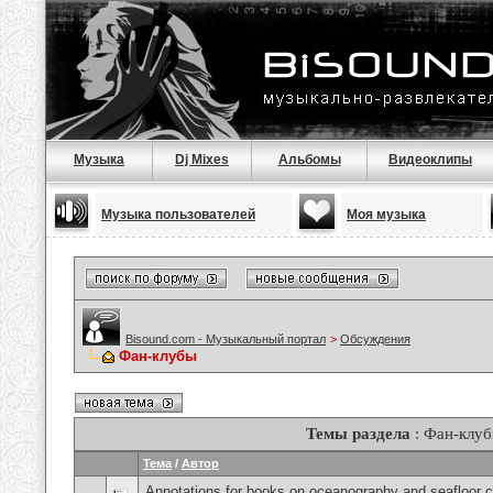
Музыка
Dj Mixes
Альбомы
Видеоклипы
Музыка пользователей
Моя музыка
Bisound.com - Музыкальный портал
>
Обсуждения
Фан-клубы
Темы раздела
: Фан-клу
Тема
/
Автор
Annotations for books on oceanography and seafloor 