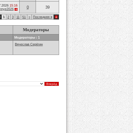
7.2026
15:16
0
39
opnye2026
0
1
2
3
11
51
>
Последняя
»
Модераторы
Модераторы : 1
Вячеслав Серёгин