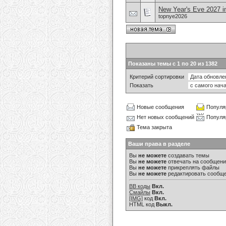
New Year's Eve 2027 i
topnye2026
Показаны темы с 1 по 20 из 1382
Критерий сортировки
Показать
Новые сообщения
Популя
Нет новых сообщений
Популя
Тема закрыта
Ваши права в разделе
Вы
не можете
создавать темы
Вы
не можете
отвечать на сообщен
Вы
не можете
прикреплять файлы
Вы
не можете
редактировать сообщ
BB коды
Вкл.
Смайлы
Вкл.
[IMG]
код
Вкл.
HTML код
Выкл.