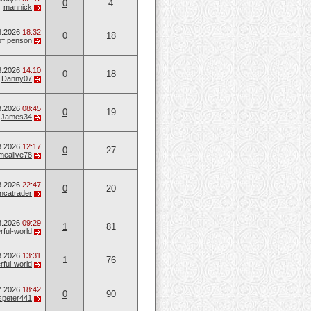
0
4
т
mannick
8.2026
18:32
0
18
от
penson
8.2026
14:10
0
18
т
Danny07
8.2026
08:45
0
19
т
James34
8.2026
12:17
0
27
mealive78
8.2026
22:47
0
20
ancatrader
8.2026
09:29
1
81
ful-world
8.2026
13:31
1
76
ful-world
7.2026
18:42
0
90
speter441