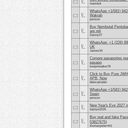
mannick
WhatsApp +1(581) 942
Wakrah
penson
Buy Nembutal Pentobar
are reli
Danny07
WhatsApp: +1 (226) 894
UK
James34
Compre pasaportes rea
pasapo
keepmealive78
Click to Buy Pure JW
APB, Now
blancatrader
WhatsApp +1(581) 942-
Spain
penson
New Year's Eve 2027 
topnye2026
Buy real and fake Pas
53827675)
thomaspeter441