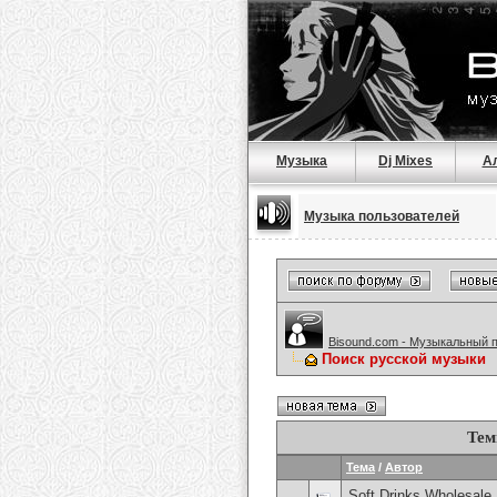
Музыка
Dj Mixes
А
Музыка пользователей
Bisound.com - Музыкальный 
Поиск русской музыки
Тем
Тема
/
Автор
Soft Drinks Wholesale 