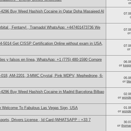
о
-4296 Buy Weed Hashish Cocaine in Qatar Doha Masaieed Al
07.0
bital , Fentanyl , Tramadol WhatsApp: +447401473736 We
07.0
о
-5014​ Get CISSP Certification Online without exam in USA,
07.0
о
les y falsos en línea, WhatsApp: +1 (775) 480-1590 Compre
06.0
от
keep
H-018, AM-2201, 3-MMC Crystal, Pink MDPV, Mephedrone, 6-
05.0
от
bl
4296 Buy Weed Hashish Cocaine in Madrid Barcelona Bilbao
02.0
от
wonder
in Welcome To Fabulous Las Vegas Sign, USA
01.0
от
wonder
sports, Drivers License , Id Card (WHATSAPP：+33 7
30.0
от
thoma