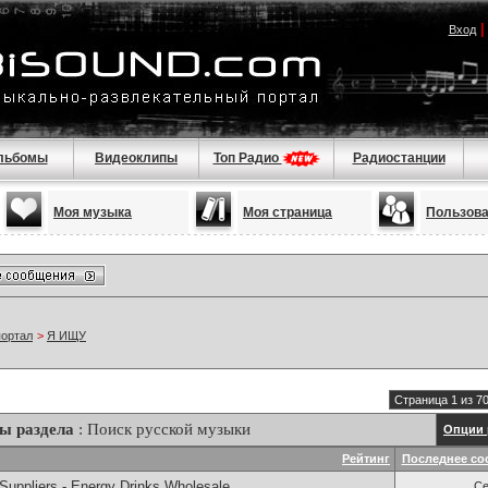
Вход
льбомы
Видеоклипы
Топ Радио
Радиостанции
Моя музыка
Моя страница
Пользов
портал
>
Я ИЩУ
Страница 1 из 7
ы раздела
: Поиск русской музыки
Опции 
Рейтинг
Последнее со
Suppliers - Energy Drinks Wholesale
Се