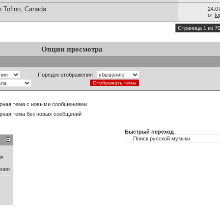
n Tofino, Canada
24.0
от
t
Страница 1 из 7
Опции просмотра
Порядок отображения
рная тема с новыми сообщениями
рная тема без новых сообщений
Быстрый переход
ия
ения