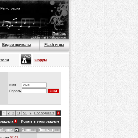
|
Регистрация
Помощь
Добавить в избранное
Видео приколы
Flash-игры
атели
Форум
Имя
Пароль
0
1
2
3
11
51
>
Последняя
»
раздела
Искать в этом разделе
общение
Ответов
Просмотров
годня
02:47