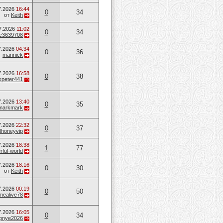
7.2026
16:44
0
34
от
Keith
7.2026
11:02
0
34
c3639708
7.2026
04:34
0
36
т
mannick
7.2026
16:58
0
38
speter441
7.2026
13:40
0
35
markmark
7.2026
22:32
0
37
lhoneyvip
7.2026
18:38
1
77
ful-world
7.2026
18:16
0
30
от
Keith
7.2026
00:19
0
50
mealive78
7.2026
16:05
0
34
opnye2026