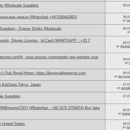
s Wholesale Suppliers
30.0
ддельные деньги (WhatsApp +447436442801)
30.0
от
m
Suppliers - Energy Drinks Wholesale
30.0
о
sports, Drivers License , Id Card (WHATSAPP：+33 7
29.0
от
thoma
ntsnow.com/fr/, vous pouvez commander une vignette visa,
29.0
от
’t Quit Royal Honey. https://buyroyalhoneyvip.com
28.0
от
buyroya
n KidZania Tokyo, Japan
27.0
от
wonder
le Suppliers
27.0
/RMB/euros/CNY/ (WhatsApp : +49 1575 3756974) Buy fake
26.0
от
keep
n United States
24.0
от
t