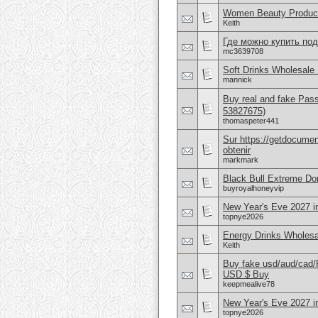
Women Beauty Product
Keith
Где можно купить по
mc3639708
Soft Drinks Wholesale 
mannick
Buy real and fake Pas
53827675)
thomaspeter441
Sur https://getdocume
obtenir
markmark
Black Bull Extreme Don
buyroyalhoneyvip
New Year's Eve 2027 i
topnye2026
Energy Drinks Wholesa
Keith
Buy fake usd/aud/cad
USD $ Buy
keepmealive78
New Year's Eve 2027 i
topnye2026