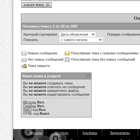
Оп
Показаны темы с 1 по 20 из 1887
Критерий сортировки
Порядок отображен
Показать
Новые сообщения
Популярная тема с новыми сообщениями
Нет новых сообщений
Популярная тема без новых сообщений
Тема закрыта
Ваши права в разделе
Вы
не можете
создавать темы
Вы
не можете
отвечать на сообщения
Вы
не можете
прикреплять файлы
Вы
не можете
редактировать сообщения
BB коды
Вкл.
Смайлы
Вкл.
[IMG]
код
Вкл.
HTML код
Выкл.
Музыка
Dj mixes
Альбомы
Видеоклипы