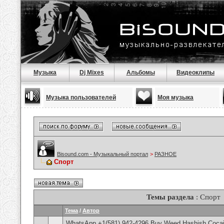
Музыка
Dj Mixes
Альбомы
Видеоклипы
Музыка пользователей
Моя музыка
Bisound.com - Музыкальный портал
>
РАЗНОЕ
Спорт
Темы раздела
: Спорт
Тема
/
Автор
WhatsApp +1(581) 942-4296 Buy Weed Hashish Cocai