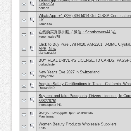
United Ar
penson
WhatsApp: +1 (226) 894-5014​ Get CISSP Certification
UK
James34
在线购买真假护照, ( 微信：Scottbowers44 )在
keepmealive78
Click to Buy Pure JWH-018, AM-2201, 3-MMC Crystal
APB, Now
blancatrader
BUY REAL DRIVER'S LICENSE, ID CARDS, PASSP
gurkudaste
New Year's Eve 2027 in Switzerland
topnye2026
Acquire Safety Certifications in Texas. California. Wh
Rulean4KD
Buy real and fake Passports, Drivers License , Id
53827675)
thomaspeter441
Бонус покердом для активных
Manrianna
Women Beauty Products Wholesale Suppliers
Keith