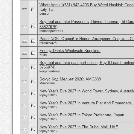
WhatsApp +1(581) 942-4296 Buy Weed Hashish Cocai
Italy Tur
penson
Buy real and fake Passports, Drivers License , Id
53827675)
thomaspeter441
Padel NOK: Откройте Новое Измерение Спорта в С
miloslava28
Energy Drinks Wholesale Suppliers
Keith
Buy real and fake passport online, Buy ID cards onli
3756974)
keepmealive78
Бонус Код Мелбет 2026: AMG888
Manrianna
New Year's Eve 2027 in World Tower, Sydney, Australi
topnye2026
New Year's Eve 2027 in Ventura Pier And Promenade
topnye2026
New Year's Eve 2027 in Tokyo Prefecture, Japan
topnye2026
New Year's Eve 2027 in The Dubai Mall, UAE
topnye2026