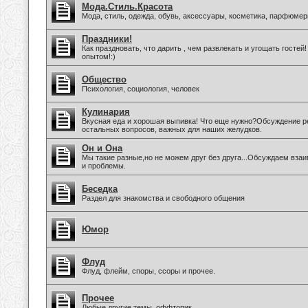
Мода.Стиль.Красота
Мода, стиль, одежда, обувь, аксессуары, косметика, парфюмер
Праздники!
Как праздновать, что дарить , чем развлекать и угощать госте
опытом!:)
Общество
Психология, социология, человек
Кулинария
Вкусная еда и хорошая выпивка! Что еще нужно?Обсуждение ре
остальных вопросов, важных для наших желудков.
Он и Она
Мы такие разные,но не можем друг без друга...Обсуждаем вз
и проблемы.
Беседка
Раздел для знакомства и свободного общения
Юмор
Флуд
Флуд, флейм, споры, ссоры и прочее.
Прочее
Любые другие темы, оффтопик