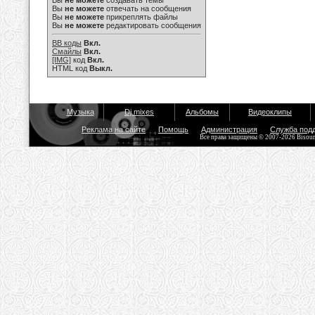
Вы
не можете
создавать темы
Вы
не можете
отвечать на сообщения
Вы
не можете
прикреплять файлы
Вы
не можете
редактировать сообщения
BB коды
Вкл.
Смайлы
Вкл.
[IMG]
код
Вкл.
HTML код
Выкл.
Музыка
Dj mixes
Альбомы
Видеоклипы
Реклама на сайте
Помощь
Администрация
Служба под
Все права защищены © 2007-2026 Bisou