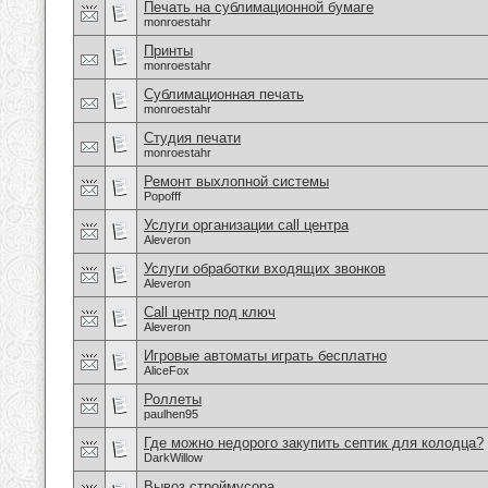
Печать на сублимационной бумаге
monroestahr
Принты
monroestahr
Сублимационная печать
monroestahr
Студия печати
monroestahr
Ремонт выхлопной системы
Popofff
Услуги организации call центра
Aleveron
Услуги обработки входящих звонков
Aleveron
Call центр под ключ
Aleveron
Игровые автоматы играть бесплатно
AliceFox
Роллеты
paulhen95
Где можно недорого закупить септик для колодца?
DarkWillow
Вывоз строймусора