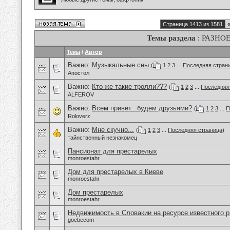
Страница 1413 из 1581
Темы раздела
: РАЗНО
Тема
/
Автор
Важно:
Музыкальные сны
(
1
2
3
...
Последняя стран
Апостол
Важно:
Кто же такие тролли???
(
1
2
3
...
Последняя
ALFEROV
Важно:
Всем привет...будем друзьями?
(
1
2
3
...
П
Roloverz
Важно:
Мне скучно...
(
1
2
3
...
Последняя страница
)
тайнственный незнакомец
Пансионат для престарелых
monroestahr
Дом для престарелых в Киеве
monroestahr
Дом престарелых
monroestahr
Недвижимость в Словакии на ресурсе известного р
goebecom