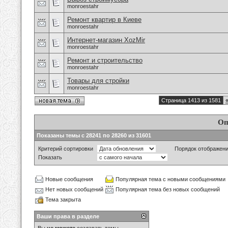
monroestahr
Ремонт квартир в Киеве
monroestahr
Интернет-магазин XozMir
monroestahr
Ремонт и строительство
monroestahr
Товары для стройки
monroestahr
Страница 1413 из 1581
Оп
Показаны темы с 28241 по 28260 из 31601
Критерий сортировки
Порядок отображен
Показать
Новые сообщения
Популярная тема с новыми сообщениями
Нет новых сообщений
Популярная тема без новых сообщений
Тема закрыта
Ваши права в разделе