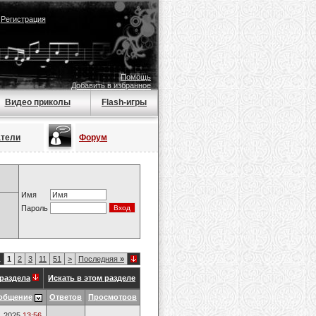
|
Регистрация
Помощь
Добавить в избранное
Видео приколы
Flash-игры
атели
Форум
Имя
Пароль
1
1
2
3
11
51
>
Последняя
»
раздела
Искать в этом разделе
общение
Ответов
Просмотров
1.2025
13:56