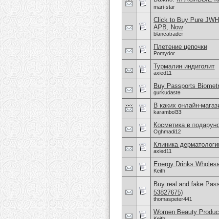
mari-star
Click to Buy Pure JW
APB, Now
blancatrader
Плетение цепочки
Pomydor
Турмалин индиголит
axied11
Buy Passports Biometri
gurkudaste
В каких онлайн-мага
karambol33
Косметика в подаруно
Oghmadi12
Клиника дерматологи
axied11
Energy Drinks Wholesa
Keith
Buy real and fake Pas
53827675)
thomaspeter441
Women Beauty Product
Keith