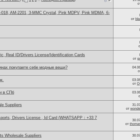
о
H-018, AM-2201, 3-MMC Crystal, Pink MDPV, Pink MDMA, 6-
от
bl
c, Real ID/Drivers License/Identification Cards
от
g
зинах покупаете себе модные вещи?
04.0
о
к.
03.0
от
O
и в СПб
03.0
le Suppliers
31.0
от
wonder
sports, Drivers License , Id Card (WHATSAPP：+33 7
30.0
от
thoma
s Wholesale Suppliers
30.0