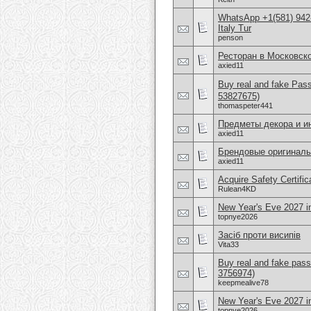
WhatsApp +1(581) 942
Italy Tur
penson
Ресторан в Московск
axied11
Buy real and fake Pas
53827675)
thomaspeter441
Предметы декора и и
axied11
Брендовые оригиналь
axied11
Acquire Safety Certifi
Rulean4KD
New Year's Eve 2027 
topnye2026
Засіб проти висипів
Vita33
Buy real and fake pass
3756974)
keepmealive78
New Year's Eve 2027 
topnye2026