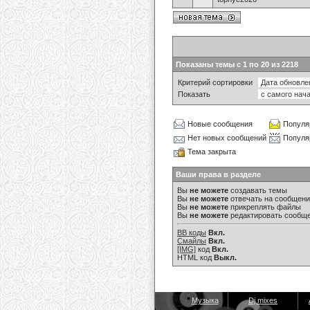
Показаны темы с 1 по 20 из 2218
Критерий сортировки
Показать
Новые сообщения
Популя
Нет новых сообщений
Популя
Тема закрыта
Ваши права в разделе
Вы
не можете
создавать темы
Вы
не можете
отвечать на сообщен
Вы
не можете
прикреплять файлы
Вы
не можете
редактировать сообщ
BB коды
Вкл.
Смайлы
Вкл.
[IMG]
код
Вкл.
HTML код
Выкл.
Музыка
Dj mixes