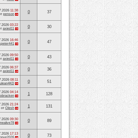
7.2026
11:38
0
37
от
penson
7.2026
03:22
0
30
от
axied11
7.2026
16:46
0
47
speter441
7.2026
09:50
0
43
от
axied11
7.2026
06:37
0
36
от
axied11
7.2026
08:11
0
51
ulean4KD
7.2026
04:14
1
128
obracken
7.2026
21:24
1
131
от
Olesh
7.2026
09:30
0
89
mealive78
7.2026
17:13
0
73
opnye2026