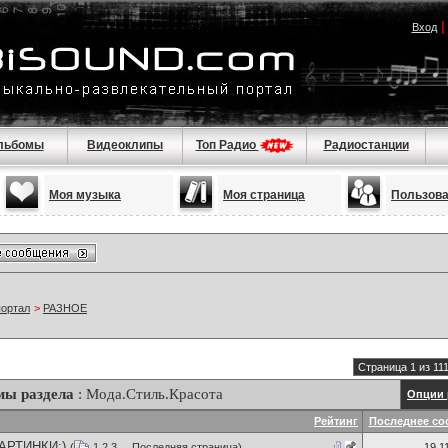
Вход
льбомы
Видеоклипы
Топ Радио
Радиостанции
Моя музыка
Моя страница
Пользов
портал
>
РАЗНОЕ
Страница 1 из 11
мы раздела
: Мода.Стиль.Красота
Опции 
Рейтинг
Последнее со
АРТИНКИ:)
(
1
2
3
...
Последняя страница
)
19.1