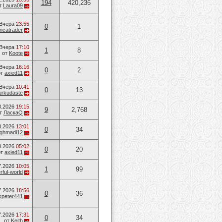
194
420,236
т
Laura09
Вчера
23:55
0
1
ancatrader
Вчера
17:10
1
8
от
Koote
Вчера
16:16
0
2
от
axied11
Вчера
10:41
0
13
urkudaste
8.2026
19:15
9
2,768
т
ЛаскаQ
8.2026
13:01
0
34
ghmadi12
8.2026
05:02
0
20
от
axied11
7.2026
10:05
1
99
ful-world
7.2026
18:56
0
36
speter441
7.2026
17:31
0
34
от
Keith