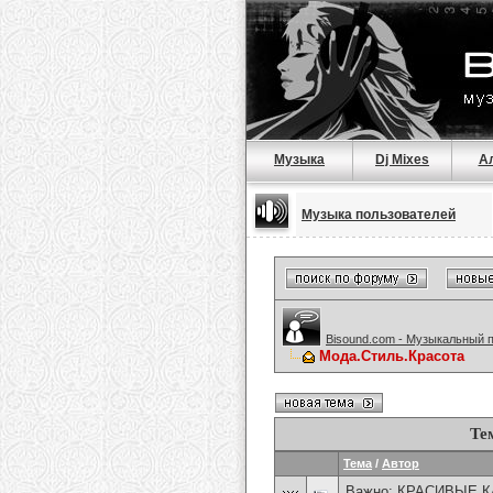
Музыка
Dj Mixes
А
Музыка пользователей
Bisound.com - Музыкальный 
Мода.Стиль.Красота
Те
Тема
/
Автор
Важно:
КРАСИВЫЕ К