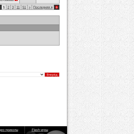
1
1
2
3
11
51
>
Последняя
»
део приколы
Flash-игры