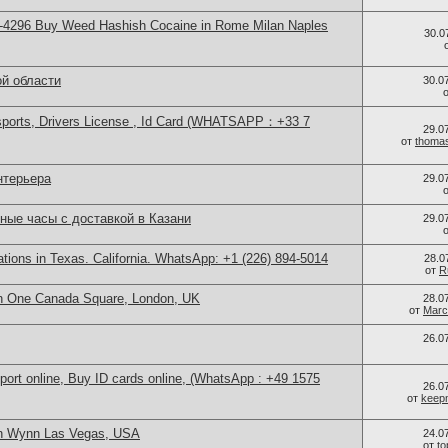
-4296 Buy Weed Hashish Cocaine in Rome Milan Naples
30.0
ой области
30.0
sports, Drivers License , Id Card (WHATSAPP：+33 7
29.0
от
thoma
нтерьера
29.0
ные часы с доставкой в Казани
29.0
cations in Texas. California. WhatsApp: +1 (226) 894-5014
28.0
от
R
in One Canada Square, London, UK
28.0
от
Marc
26.0
port online, Buy ID cards online, (WhatsApp : +49 1575
26.0
от
keep
in Wynn Las Vegas, USA
24.0
от
t