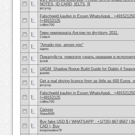
NOTES, ID CARD, IELTS, R
jerryroy
Falschgeld kaufen in Essen WhatsApp&.. +491521250
(+49152125
collins700
Гимн чемпионата Англии по футболу 2011.
Colach
"Amado mio, amore mio"
карпо
Пожалуйста, помогите узнать название и исполнит
lyosik
U4GM: Shadow Rogue Build Guide for Diablo 4 Seaso
jeanbb
Get a real driving licence from as little as 600 Euros
jerryroy
Falschgeld kaufen in Essen WhatsApp&.. +491521250
(+49152125
collins700
Срочно
Лева4585
Buy fake USD $ ( WHATSAPP : +1(725) 867-9567 ) Bu
CAD ), Buy
keepmealive78