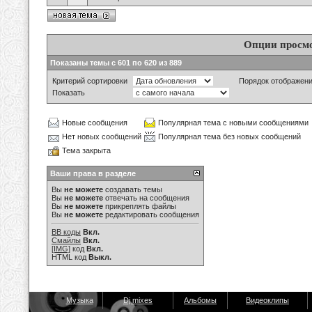
Опции просм
Показаны темы с 601 по 620 из 889
Критерий сортировки
Порядок отображен
Показать
Новые сообщения
Популярная тема с новыми сообщениями
Нет новых сообщений
Популярная тема без новых сообщений
Тема закрыта
Ваши права в разделе
Вы
не можете
создавать темы
Вы
не можете
отвечать на сообщения
Вы
не можете
прикреплять файлы
Вы
не можете
редактировать сообщения
BB коды
Вкл.
Смайлы
Вкл.
[IMG]
код
Вкл.
HTML код
Выкл.
Музыка
Dj mixes
Альбомы
Видеоклипы