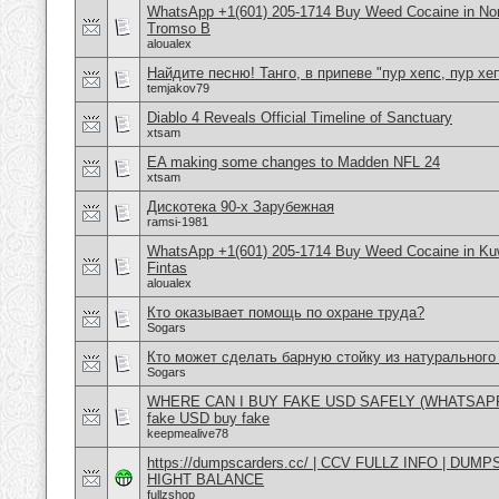
WhatsApp +1(601) 205-1714 Buy Weed Cocaine in No
Tromso B
aloualex
Найдите песню! Танго, в припеве "пур хепс, пур хеп
temjakov79
Diablo 4 Reveals Official Timeline of Sanctuary
xtsam
EA making some changes to Madden NFL 24
xtsam
Дискотека 90-х Зарубежная
ramsi-1981
WhatsApp +1(601) 205-1714 Buy Weed Cocaine in Kuw
Fintas
aloualex
Кто оказывает помощь по охране труда?
Sogars
Кто может сделать барную стойку из натурального
Sogars
WHERE CAN I BUY FAKE USD SAFELY (WHATSAPP : 
fake USD buy fake
keepmealive78
https://dumpscarders.cc/ | CCV FULLZ INFO | DUM
HIGHT BALANCE
fullzshop