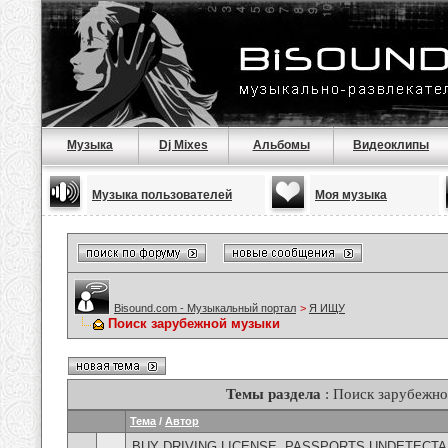
Музыка
Dj Mixes
Альбомы
Видеоклипы
Музыка пользователей
Моя музыка
Bisound.com - Музыкальный портал
>
Я ИЩУ
Поиск зарубежной музыки
Темы раздела
: Поиск зарубежн
Тема
/
Автор
BUY DRIVING LICENSE, PASSPORTS,UNDETECT