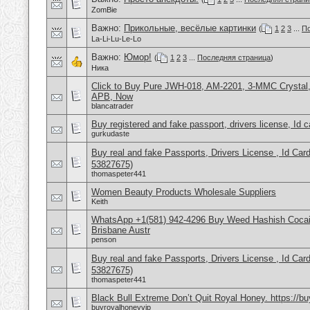
ZomBie
Важно:
Прикольные, весёлые картинки
(
1
2
3
...
По
La-Li-Lu-Le-Lo
Важно:
Юмор!
(
1
2
3
...
Последняя страница
)
Ника
Click to Buy Pure JWH-018, AM-2201, 3-MMC Crysta
APB, Now
blancatrader
Buy registered and fake passport, drivers license, Id 
gurkudaste
Buy real and fake Passports, Drivers License , Id
53827675)
thomaspeter441
Women Beauty Products Wholesale Suppliers
Keith
WhatsApp +1(581) 942-4296 Buy Weed Hashish Cocai
Brisbane Austr
penson
Buy real and fake Passports, Drivers License , Id
53827675)
thomaspeter441
Black Bull Extreme Don’t Quit Royal Honey. https://b
buyroyalhoneyvip