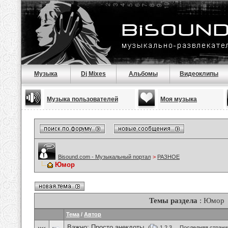
Музыка
Dj Mixes
Альбомы
Видеоклипы
Музыка пользователей
Моя музыка
Bisound.com - Музыкальный портал
>
РАЗНОЕ
Юмор
Темы раздела
: Юмор
Тема
/
Автор
Важно:
Просто анекдоты.
(
1
2
3
...
Последняя страни