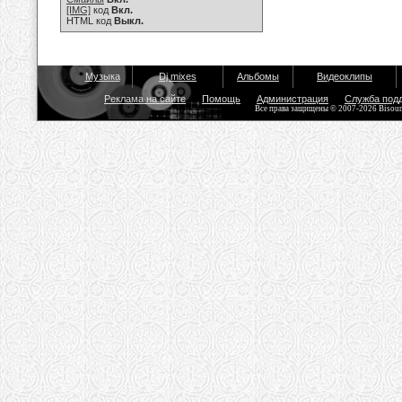
[IMG]
код
Вкл.
HTML код
Выкл.
Музыка
Dj mixes
Альбомы
Видеоклипы
Реклама на сайте
Помощь
Администрация
Служба под
Все права защищены © 2007-2026 Bisou