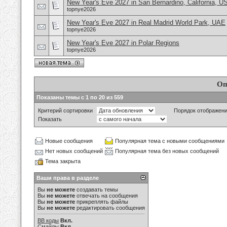
New Year's Eve 2027 in San Bernardino, California, U
topnye2026
New Year's Eve 2027 in Real Madrid World Park, UAE
topnye2026
New Year's Eve 2027 in Polar Regions
topnye2026
Оп
Показаны темы с 1 по 20 из 559
Критерий сортировки
Порядок отображен
Показать
Новые сообщения
Популярная тема с новыми сообщениями
Нет новых сообщений
Популярная тема без новых сообщений
Тема закрыта
Ваши права в разделе
Вы
не можете
создавать темы
Вы
не можете
отвечать на сообщения
Вы
не можете
прикреплять файлы
Вы
не можете
редактировать сообщения
BB коды
Вкл.
Смайлы
Вкл.