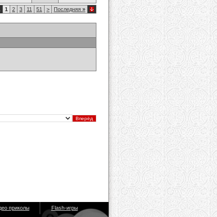
1
1
2
3
11
51
>
Последняя
»
део приколы
Flash-игры