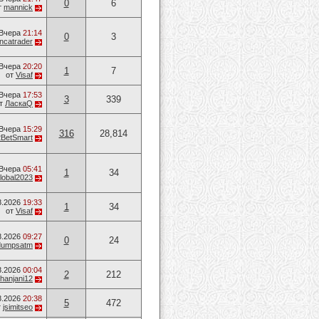
0
6
т
mannick
Вчера
21:14
0
3
ancatrader
Вчера
20:20
1
7
от
Visaf
Вчера
17:53
3
339
т
ЛаскаQ
Вчера
15:29
316
28,814
2BetSmart
Вчера
05:41
1
34
lobal2023
8.2026
19:33
1
34
от
Visaf
8.2026
09:27
0
24
dumpsatm
8.2026
00:04
2
212
hanjani12
8.2026
20:38
5
472
т
jsimitseo