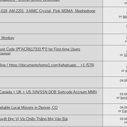
о
H-018, AM-2201, 3-MMC Crystal, Pink MDMA, Mephedrone
от
bl
y Monkey
о
nt Code [[¶''ACR617333 ¶'']] for First-time Users
раница
)
от
1
line ( https://documentshome1.com)(whatsapp... +1 (579)
от
g
04.0
fullz Canada + UK + US SIN/SSN DOB Sortcode Accnum MMN
04.0
от
buy
eliable Local Movers in Denver, CO
04.0
от
Far
uyết Đọc Vị Và Chiến Thắng Mọi Ván Bài
03.0
о