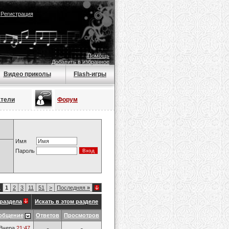
|
Регистрация
Помощь
Добавить в избранное
Видео приколы
Flash-игры
атели
Форум
Имя
Пароль
1
1
2
3
11
51
>
Последняя
»
раздела
Искать в этом разделе
общение
Ответов
Просмотров
Вчера
21:47