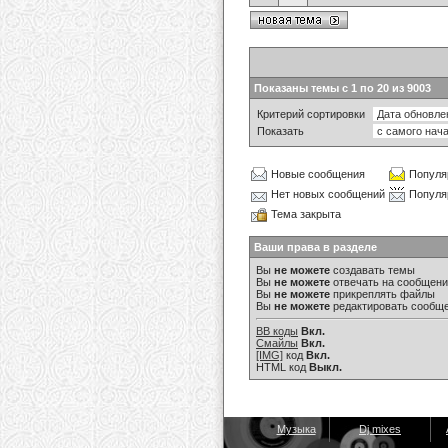
Показаны темы с 1 по 20 из 9003
Критерий сортировки
Показать
Новые сообщения
Популя
Нет новых сообщений
Популя
Тема закрыта
Ваши права в разделе
Вы
не можете
создавать темы
Вы
не можете
отвечать на сообщен
Вы
не можете
прикреплять файлы
Вы
не можете
редактировать сообщ
BB коды
Вкл.
Смайлы
Вкл.
[IMG]
код
Вкл.
HTML код
Выкл.
Музыка
Dj mixes