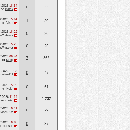
8.2026
18:34
0
33
от
minex
8.2026
15:14
1
39
от
Visaf
8.2026
18:02
0
26
hWhitaker
8.2026
15:25
0
25
hWhitaker
7.2026
09:24
7
362
от
tasigi
7.2026
17:53
0
47
speter441
7.2026
15:55
0
51
от
Keith
7.2026
11:14
8
1,232
т
martin45
7.2026
10:41
0
29
c3639708
7.2026
10:18
0
37
от
penson