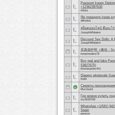
Paspoort kopen Diplom
+12362397630
minex
Які порадите ігрові к
Alfredos
สล็อตออนไลน์ คืออะไร
JosephWhitaker
Discount Sex Dolls: A 
JosephWhitaker
买真假护照（微信：Sco
keepmealive78
Buy real and fake Pas
53827675)
thomaspeter441
Diapers wholesale Supp
Keith
Секреты прохождения
Muz1kant
Где можно купить по
mc3639708
WhatsApp +1(581) 942-
Spain
penson