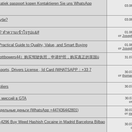
atiek paspoort kopen Kontaktieren Sie uns WhatsApp
03.0
луби?
03.0
? ทำความเข้าใจรูปแ&#
01.0
от
Josep
Practical Guide to Quality, Value, and Smart Buying
01.0
от
Josep
ttbowers44）购买驾驶执照，申请护照，购买真正的英国ü
31.0
sports, Drivers License , Id Card (WHATSAPP：+33 7
30.0
от
thoma
liers
30.0
 миссий в GTA
30.0
о
ддельные деньги (WhatsApp +447436442801)
30.0
от
m
4296 Buy Weed Hashish Cocaine in Madrid Barcelona Bilbao
30.0