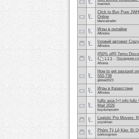
mannick
Click to Buy Pure JW
Online
blancatrader
Игры в онлайне
Alfredos
Ігровий автомат Craz
Alfredos
{{50% off}} Temu Discou
(
1
2
3
...
Последняя ст
Afsana
How to get passport on
550-738
global2023
Игры в Казахстане
Alfredos
fulllz.asia [+] info 
Mail 2026
buydumpsatm
Logistic Pro Movers: R
yoyokhan
Phỏm Tỷ Lệ Kèo: Bí Q
tylekeogreen