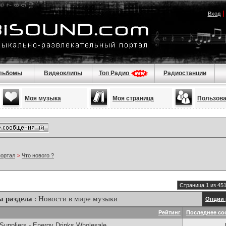
Вход
льбомы
Видеоклипы
Топ Радио
Радиостанции
Моя музыка
Моя страница
Пользов
портал
>
Что нового ?
Страница 1 из 45
ы раздела
: Новости в мире музыки
Опции 
Рейтинг
Последнее со
Suppliers - Energy Drinks Wholesale