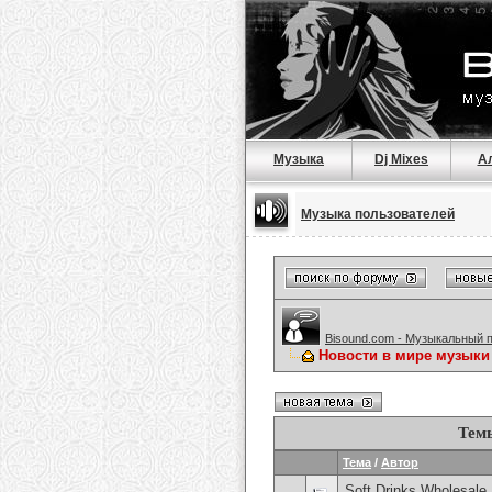
Музыка
Dj Mixes
А
Музыка пользователей
Bisound.com - Музыкальный 
Новости в мире музыки
Тем
Тема
/
Автор
Soft Drinks Wholesale 