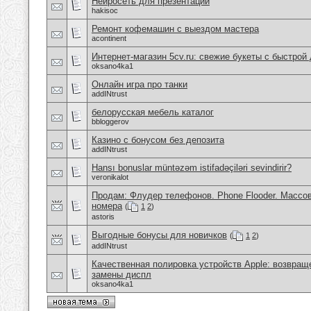
Нейросеть для презентаций
hakisoc
Ремонт кофемашин с выездом мастера
acontinent
Интернет-магазин 5cv.ru: свежие букеты с быстрой
oksano4ka1
Онлайн игра про танки
addINtrust
белорусская мебель каталог
bbloggerov
Казино с бонусом без депозита
addINtrust
Hansı bonuslar müntəzəm istifadəçiləri sevindirir?
veronikalot
Продам: Флудер телефонов. Phone Flooder. Массов
номера
(
1
2
)
astoris
Выгодные бонусы для новичков
(
1
2
)
addINtrust
Качественная полировка устройств Apple: возвращ
замены диспл
oksano4ka1