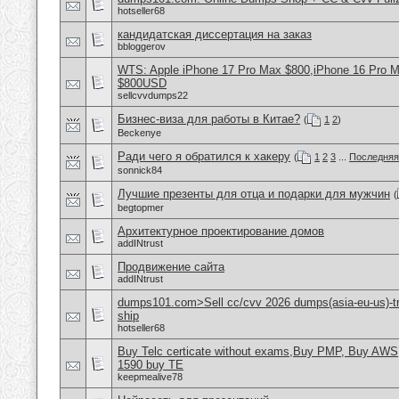
hotseller68
кандидатская диссертация на заказ
bbloggerov
WTS: Apple iPhone 17 Pro Max $800,iPhone 16 Pro 
$800USD
sellcvvdumps22
Бизнес-виза для работы в Китае?
(
1
2
)
Beckenye
Ради чего я обратился к хакеру
(
1
2
3
...
Последняя
sonnick84
Лучшие презенты для отца и подарки для мужчин
(
begtopmer
Aрхитектурное проектирование домов
addINtrust
Продвижение сайта
addINtrust
dumps101.com>Sell cc/cvv 2026 dumps(asia-eu-us)-tr
ship
hotseller68
Buy Telc certicate without exams,Buy PMP, Buy AWS
1590 buy TE
keepmealive78