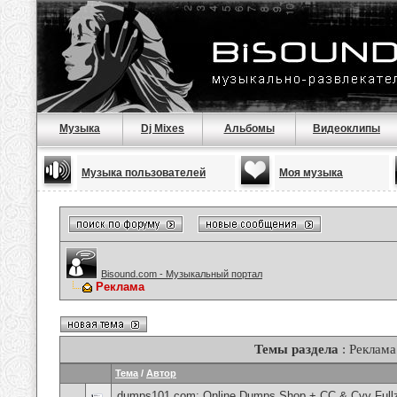
Музыка
Dj Mixes
Альбомы
Видеоклипы
Музыка пользователей
Моя музыка
Bisound.com - Музыкальный портал
Реклама
Темы раздела
: Реклама
Тема
/
Автор
dumps101.com: Online Dumps Shop + CC & Cvv Fullz