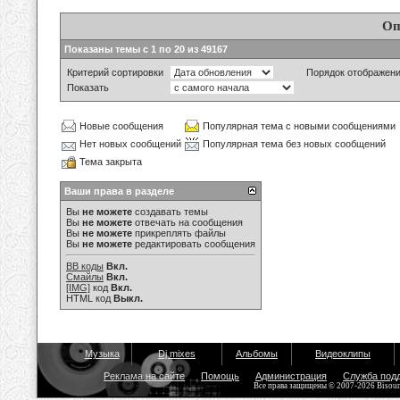
Оп
Показаны темы с 1 по 20 из 49167
Критерий сортировки
Порядок отображен
Показать
Новые сообщения
Популярная тема с новыми сообщениями
Нет новых сообщений
Популярная тема без новых сообщений
Тема закрыта
Ваши права в разделе
Вы
не можете
создавать темы
Вы
не можете
отвечать на сообщения
Вы
не можете
прикреплять файлы
Вы
не можете
редактировать сообщения
BB коды
Вкл.
Смайлы
Вкл.
[IMG]
код
Вкл.
HTML код
Выкл.
Музыка
Dj mixes
Альбомы
Видеоклипы
Реклама на сайте
Помощь
Администрация
Служба под
Все права защищены © 2007-2026 Bisou