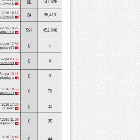
50
147,426
ful-world
7.2026
18:17
24
95,410
ful-world
3.2025
10:27
594
452,848
Alina 1994
годня
12:38
0
1
mealive78
Вчера
23:56
0
4
ancatrader
Вчера
10:43
0
3
urkudaste
7.2026
18:55
0
79
speter441
7.2026
17:30
0
33
от
Keith
7.2026
11:39
0
35
от
penson
7.2026
16:44
0
44