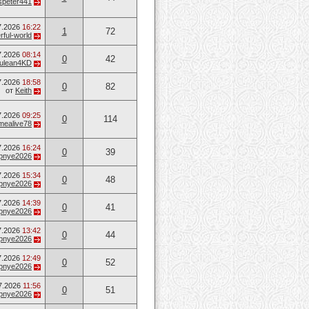
speter441
7.2026
16:22
1
72
ful-world
7.2026
08:14
0
42
ulean4KD
7.2026
18:58
0
82
от
Keith
7.2026
09:25
0
114
mealive78
7.2026
16:24
0
39
opnye2026
7.2026
15:34
0
48
opnye2026
7.2026
14:39
0
41
opnye2026
7.2026
13:42
0
44
opnye2026
7.2026
12:49
0
52
opnye2026
7.2026
11:56
0
51
opnye2026