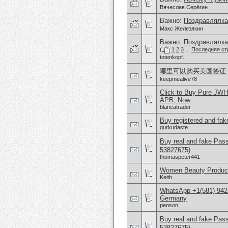
Вячеслав Серёгин
Важно:
Поздравлялка
Макс Железякин
Важно:
Поздравлялка
(
1
2
3
...
Последняя ст
totenkopf.
哪里可以购买美国签证？购
keepmealive78
Click to Buy Pure JW
APB, Now
blancatrader
Buy registered and fake
gurkudaste
Buy real and fake Pas
53827675)
thomaspeter441
Women Beauty Product
Keith
WhatsApp +1(581) 942
Germany
penson
Buy real and fake Pas
53827675)