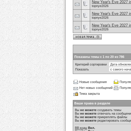
New Year's Eve 2027 in
topnye2026
New Year's Eve 2027 i
topnye2026
New Year's Eve 2027 i
topnye2026
Показаны темы с 1 по 20 из 786
Критерий сортировки
Показать
Новые сообщения
Популя
Нет новых сообщений
Популя
Тема закрыта
Ваши права в разделе
Вы
не можете
создавать темы
Вы
не можете
отвечать на сообщен
Вы
не можете
прикреплять файлы
Вы
не можете
редактировать сообщ
BB коды
Вкл.