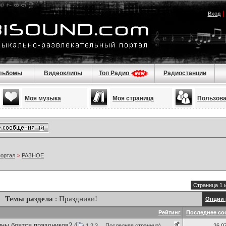
Вход
льбомы
Видеоклипы
Топ Радио
Радиостанции
Моя музыка
Моя страница
Пользов
портал
>
РАЗНОЕ
Страница 1 
Темы раздела
: Праздники!
Опции 
Рейтинг
Последнее со
ны боятся праздников?
(
1
2
3
...
Последняя страница
)
26.0