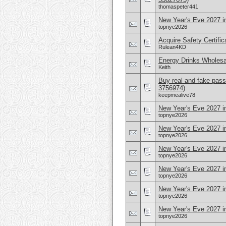
thomaspeter441
New Year's Eve 2027 i
topnye2026
Acquire Safety Certifi
Rulean4KD
Energy Drinks Wholesa
Keith
Buy real and fake pass
3756974)
keepmealive78
New Year's Eve 2027 in
topnye2026
New Year's Eve 2027 
topnye2026
New Year's Eve 2027 in
topnye2026
New Year's Eve 2027 i
topnye2026
New Year's Eve 2027 
topnye2026
New Year's Eve 2027 i
topnye2026