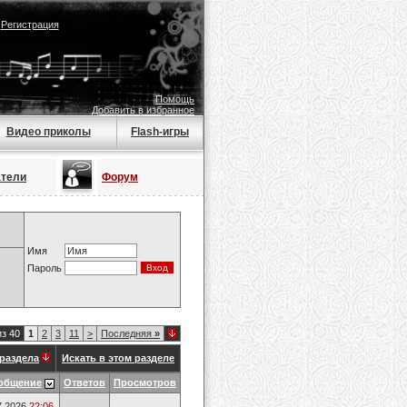
|
Регистрация
Помощь
Добавить в избранное
Видео приколы
Flash-игры
атели
Форум
Имя
Пароль
из 40
1
2
3
11
>
Последняя
»
раздела
Искать в этом разделе
общение
Ответов
Просмотров
7.2026
22:06