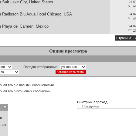
 Salt Lake City, United States
24.0
от
t
n Radisson Blu Aqua Hotel Chicago, USA
24.0
от
t
n Playa del Carmen, Mexico
24.0
от
t
Страница 1 
Опции просмотра
Порядок отображения
рная тема с новыми сообщениями
рная тема без новых сообщений
Быстрый переход
ия
ения