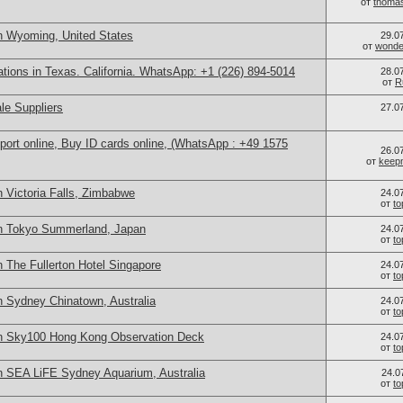
от
thoma
n Wyoming, United States
29.0
от
wonder
cations in Texas. California. WhatsApp: +1 (226) 894-5014
28.0
от
R
le Suppliers
27.0
port online, Buy ID cards online, (WhatsApp : +49 1575
26.0
от
keep
 Victoria Falls, Zimbabwe
24.0
от
t
in Tokyo Summerland, Japan
24.0
от
t
 The Fullerton Hotel Singapore
24.0
от
t
n Sydney Chinatown, Australia
24.0
от
t
in Sky100 Hong Kong Observation Deck
24.0
от
t
n SEA LiFE Sydney Aquarium, Australia
24.0
от
t