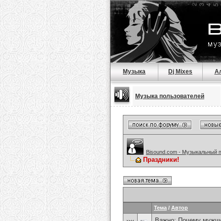
Музыка
Dj Mixes
А
Музыка пользователей
Bisound.com - Музыкальный 
Праздники!
Тема
/
Автор
Важно:
Почему мужчи