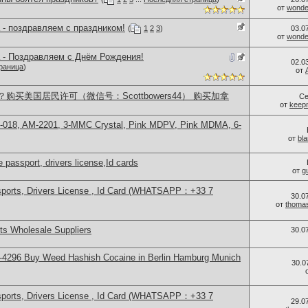
от
wonder
 - поздравляем с праздником!
(
1
2
3
)
03.0
от
wonder
 - Поздравляем с Днём Рождения!
02.0
раница
)
от
买美国居民许可（微信号：Scottbowers44） 购买加拿
Се
от
keep
H-018, AM-2201, 3-MMC Crystal, Pink MDPV, Pink MDMA, 6-
от
bl
 passport, drivers license,Id cards
от
g
sports, Drivers License , Id Card (WHATSAPP：+33 7
30.0
от
thoma
s Wholesale Suppliers
30.0
-4296 Buy Weed Hashish Cocaine in Berlin Hamburg Munich
30.0
sports, Drivers License , Id Card (WHATSAPP：+33 7
29.0