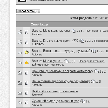
Темы раздела
: РАЗНО
Тема
/
Автор
Важно:
Музыкальные сны
(
1
2
3
...
Последняя стран
Апостол
Важно:
Кто же такие тролли???
(
1
2
3
...
Последняя
ALFEROV
Важно:
Всем привет...будем друзьями?
(
1
2
3
...
П
Roloverz
Важно:
Мне скучно...
(
1
2
3
...
Последняя страница
)
тайнственный незнакомец
Прибуток у кожному кілограмі комбікорму
(
1
2
3
)
Kostaray
Ваша ферма від проєкту до результату
(
1
2
)
Kostaray
Выбор биокамина для гостиной
Джинглэй
Сучасний підхід до виробництва
(
1
2
)
Kostaray