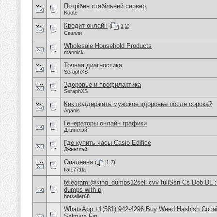
Потрібен стабільний сервер
Koote
Кредит онлайн
(
1
2
)
Скалли
Wholesale Household Products
mannick
Точная диагностика
SeraphXS
Здоровье и профилактика
SeraphXS
Как поддержать мужское здоровье после сорока?
Aganis
Генераторы онлайн графики
Джинглэй
Где купить часы Casio Edifice
Джинглэй
Опалення
(
1
2
)
fial1771la
telegram:@king_dumps12sell cvv fullSsn Cs Dob DL 
dumps with p
hotseller68
WhatsApp +1(581) 942-4296 Buy Weed Hashish Cocain
Salmiya Fin