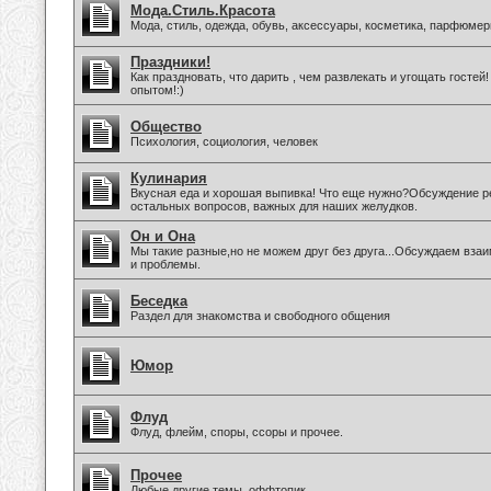
Мода.Стиль.Красота
Мода, стиль, одежда, обувь, аксессуары, косметика, парфюмер
Праздники!
Как праздновать, что дарить , чем развлекать и угощать госте
опытом!:)
Общество
Психология, социология, человек
Кулинария
Вкусная еда и хорошая выпивка! Что еще нужно?Обсуждение ре
остальных вопросов, важных для наших желудков.
Он и Она
Мы такие разные,но не можем друг без друга...Обсуждаем вз
и проблемы.
Беседка
Раздел для знакомства и свободного общения
Юмор
Флуд
Флуд, флейм, споры, ссоры и прочее.
Прочее
Любые другие темы, оффтопик