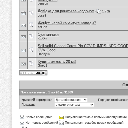
penson
Довідка для роботи за кордоном
(
1
2
3
)
Lossif
Жеңісті қалай көбейтуге болады?
YoGah
Сухі кінчики
KtoOn
Sell valid Cloned Cards Pin CCV DUMPS INFO GOOD
CVV Good
Danny07
Купить емкость 20 м3
Gnev1
Оп
Показаны темы с 1 по 20 из 31589
Критерий сортировки
Порядок отображен
Показать
Новые сообщения
Популярная тема с новыми сообщениями
Нет новых сообщений
Популярная тема без новых сообщений