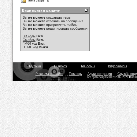
Тема закрыта
Ваши права в разделе
Вы
не можете
создавать темы
Вы
не можете
отвечать на сообщения
Вы
не можете
прикреплять файлы
Вы
не можете
редактировать сообщения
BB коды
Вкл.
Смайлы
Вкл.
[IMG]
код
Вкл.
HTML код
Выкл.
Музыка
Dj mixes
Альбомы
Видеоклипы
Реклама на сайте
Помощь
Администрация
Служба под
Все права защищены © 2007-2026 Bisou