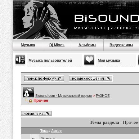
Музыка
Dj Mixes
Альбомы
Видеоклипы
Музыка пользователей
Моя музыка
Bisound.com - Музыкальный портал
>
РАЗНОЕ
Прочее
Темы раздела
: Прочее
Тема
/
Автор
Жалюзі