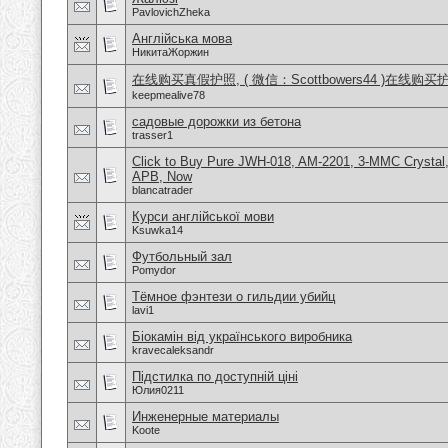
PavlovichZheka
Англійська мова
НикитаЖоржин
在线购买真假护照, ( 微信：Scottbowers44 )在线购
keepmealive78
садовые дорожки из бетона
trasser1
Click to Buy Pure JWH-018, AM-2201, 3-MMC Crystal
APB, Now
blancatrader
Курси англійської мови
Ksuwka14
Футбольный зал
Pomydor
Тёмное фэнтези о гильдии убийц
lavi1
Біокамін від українського виробника
kravecaleksandr
Підстилка по доступній ціні
Юлия0211
Инженерные материалы
Koote