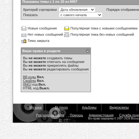
Показаны темы с 1 по 20 из 8457
Критерий сортировки
Порядок отображен
Показать
Новые сообщения
Популярная тема с новыми сообщениями
Нет новых сообщений
Популярная тема без новых сообщений
Тема закрыта
Ваши права в разделе
Вы
не можете
создавать темы
Вы
не можете
отвечать на сообщения
Вы
не можете
прикреплять файлы
Вы
не можете
редактировать сообщения
BB коды
Вкл.
Смайлы
Вкл.
[IMG]
код
Вкл.
HTML код
Выкл.
Музыка
Dj mixes
Альбомы
Видеоклипы
Реклама на сайте
Помощь
Администрация
Служба под
Все права защищены © 2007-2026 Bisou