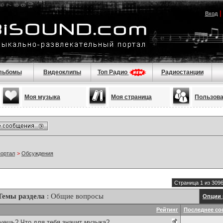
Вход
льбомы
Видеоклипы
Топ Радио
Радиостанции
Моя музыка
Моя страница
Пользов
портал
>
Обсуждения
Страница 1 из 309
Темы раздела
: Общие вопросы
Опции 
Рейтинг
Последнее со
уешь? Что для тебя значит музыка?