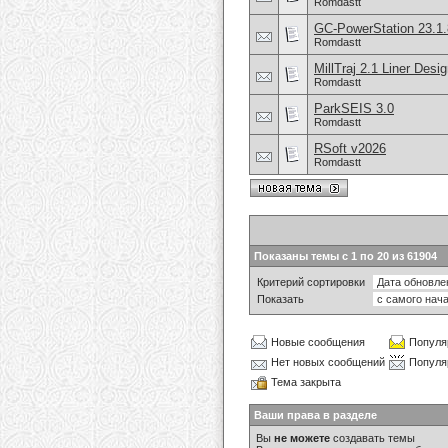
Romdastt
GC-PowerStation 23.1.
Romdastt
MillTraj 2.1 Liner Desi
Romdastt
ParkSEIS 3.0
Romdastt
RSoft v2026
Romdastt
Показаны темы с 1 по 20 из 61904
Критерий сортировки
Показать
Новые сообщения
Популя
Нет новых сообщений
Популя
Тема закрыта
Ваши права в разделе
Вы
не можете
создавать темы