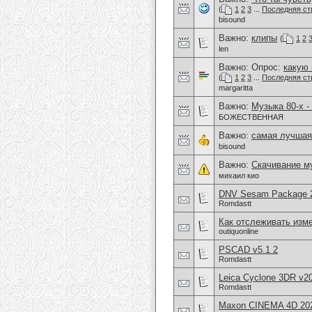
(
1
2
3
...
Последняя ст
bisound
Важно:
клипы
(
1
2
len
Важно: Опрос:
какую
(
1
2
3
...
Последняя ст
margaritta
Важно:
Музыка 80-х -
БОЖЕСТВЕННАЯ
Важно:
самая лучшая
bisound
Важно:
Скачивание м
михаил кио
DNV Sesam Package 2
Romdastt
Как отслеживать изме
outiquonline
PSCAD v5.1 2
Romdastt
Leica Cyclone 3DR v20
Romdastt
Maxon CINEMA 4D 202