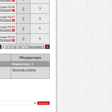
Romdastt
годня
03:46
0
3
Romdastt
годня
03:37
0
3
Romdastt
годня
03:28
0
5
Romdastt
годня
03:20
0
5
Romdastt
6
1
2
3
11
51
>
Последняя
»
Модераторы
Модераторы : 1
Вячеслав Серёгин