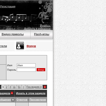
|
Регистрация
Помощь
Добавить в избранное
Видео приколы
Flash-игры
атели
Форум
Имя
Пароль
6
1
2
3
11
51
>
Последняя
»
раздела
Искать в этом разделе
общение
Ответов
Просмотров