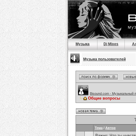
Музыка
Dj Mixes
А
Музыка пользователей
Bisound.com - Музыкальный 
Общие вопросы
Тема
/
Автор
Важно:
Что ты чувств