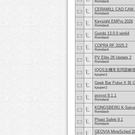
Romdastt
CERAMILL CAD CAM 
Romdastt
Keysight EMPro 2026
Romdastt
Gurobi 13.0.0 win64
Romdastt
COPRA RF 2025 2
Romdastt
PV Elite 28 Update 2
Romdastt
IQOS主機常見問題解
kpupwr2
Geek Bar Pulse X
kpupwr2
pvsyst 8.1.1
Romdastt
KONGSBERG K-Spice S
Romdastt
Phast Safeti 9.1
Romdastt
GEOVIA MineSched 20