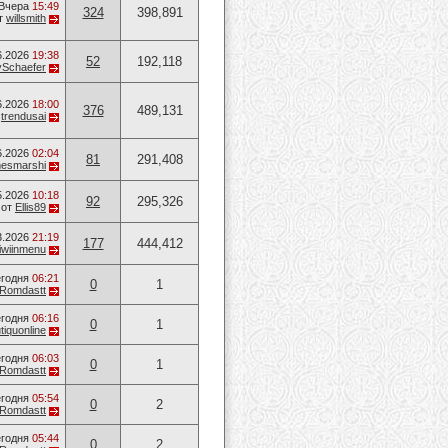
Вчера
15:49
324
398,891
т
willsmith
6.2026
19:38
52
192,118
ySchaefer
6.2026
18:00
376
489,131
т
trendusai
6.2026
02:04
81
291,408
mesmarshi
5.2026
10:18
92
295,326
от
Ellis89
3.2026
21:19
177
444,412
iwiinmenu
годня
06:21
0
1
Romdastt
годня
06:16
0
1
tiquonline
годня
06:03
0
1
Romdastt
годня
05:54
0
2
Romdastt
годня
05:44
0
2