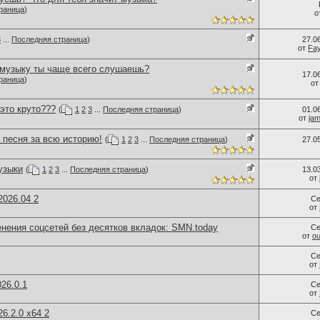
раница
)
о
3
...
Последняя страница
)
27.0
от
Fa
 музыку ты чаще всего слушаешь?
17.0
раница
)
о
 это круто???
(
1
2
3
...
Последняя страница
)
01.0
от
ja
 песня за всю историю!
(
1
2
3
...
Последняя страница
)
27.0
узыки
(
1
2
3
...
Последняя страница
)
13.0
от
026.04 2
Се
от
нения соцсетей без десятков вкладок: SMN.today
Се
от
ou
Се
от
26.0.1
Се
от
6.2.0 x64 2
Се