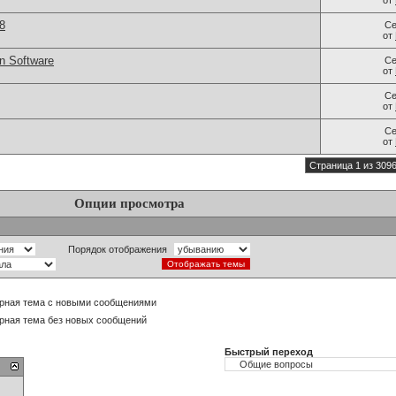
от
8
Се
от
gn Software
Се
от
Се
от
Се
от
Страница 1 из 309
Опции просмотра
Порядок отображения
рная тема с новыми сообщениями
рная тема без новых сообщений
Быстрый переход