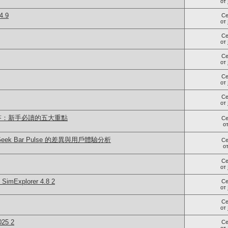
от
4.9
Се
от
Се
от
Се
от
Се
от
Се
от
答：新手必讀的五大重點
Се
о
 與 Geek Bar Pulse 的差異與用戶體驗分析
Се
о
Се
от
imExplorer 4.8 2
Се
от
Се
от
25 2
Се