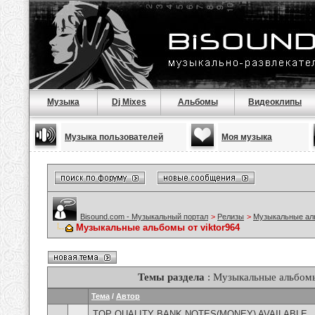
Музыка
Dj Mixes
Альбомы
Видеоклипы
Музыка пользователей
Моя музыка
Bisound.com - Музыкальный портал
>
Релизы
>
Музыкальные а
Музыкальные альбомы от viktor964
Темы раздела
: Музыкальные альбомы
Тема
/
Автор
TOP QUALITY BANK NOTES(MONEY) AVAILABLE