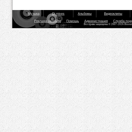
Музыка
Dj mixes
Альбомы
Видеоклипы
Реклама на сайте
Помощь
Администрация
Служба под
Все права защищены © 2007-2026 Bisou