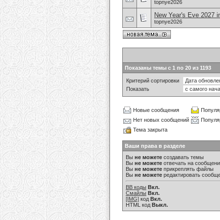
topnye2026
New Year's Eve 2027 i
topnye2026
Показаны темы с 1 по 20 из 1193
Критерий сортировки
Показать
Новые сообщения
Популя
Нет новых сообщений
Популя
Тема закрыта
Ваши права в разделе
Вы
не можете
создавать темы
Вы
не можете
отвечать на сообщен
Вы
не можете
прикреплять файлы
Вы
не можете
редактировать сообщ
BB коды
Вкл.
Смайлы
Вкл.
[IMG]
код
Вкл.
HTML код
Выкл.