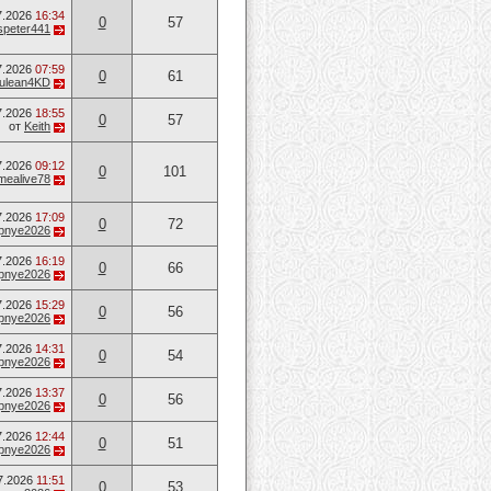
7.2026
16:34
0
57
speter441
7.2026
07:59
0
61
ulean4KD
7.2026
18:55
0
57
от
Keith
7.2026
09:12
0
101
mealive78
7.2026
17:09
0
72
opnye2026
7.2026
16:19
0
66
opnye2026
7.2026
15:29
0
56
opnye2026
7.2026
14:31
0
54
opnye2026
7.2026
13:37
0
56
opnye2026
7.2026
12:44
0
51
opnye2026
7.2026
11:51
0
53