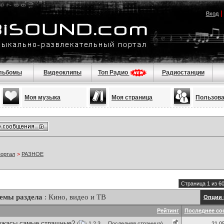
Вход
льбомы
Видеоклипы
Топ Радио
Радиостанции
Моя музыка
Моя страница
Пользов
портал
>
РАЗНОЕ
Страница 1 из 6
емы раздела
: Кино, видео и ТВ
Опции 
Рейтинг
Последнее со
 ужасы самые стращные?
(
1
2
3
...
Последняя страница
)
21.0