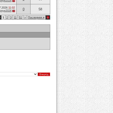
opnye2026
7.2026
11:02
0
58
opnye2026
0
1
2
3
11
51
>
Последняя
»