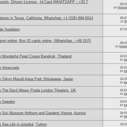
sports, Drivers License , Id Card (WHATSAPP：+33 7
29.0
от
thoma
cations in Texas. California. WhatsApp: +1 (226) 894-5014
28.0
от
R
le Suppliers
27.0
port online, Buy ID cards online, (WhatsApp : +49 1575
26.0
от
keep
n Wonderful Pearl Cruise Bangkok, Thailand
24.0
от
t
n Venezuela
24.0
от
t
n Tokyo Maxell Aqua Park Shinagawa, Japan
24.0
от
t
n The Devil Wears Prada London Theaters, UK
24.0
от
t
in Sweden
24.0
от
t
n Sisi Museum Hofburg and Gardens Vienna, Austria
24.0
от
t
 Sea Life in istanbul, Turkey
24.0