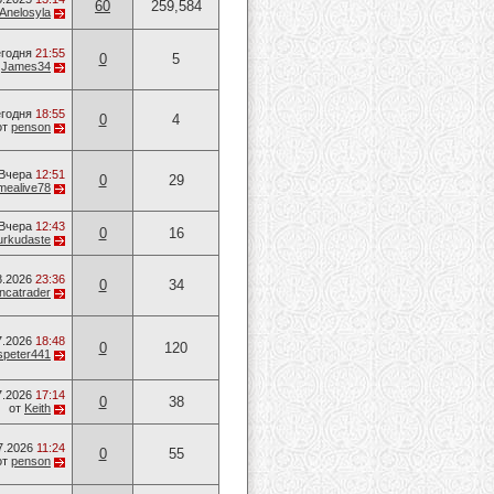
60
259,584
Anelosyla
годня
21:55
0
5
т
James34
годня
18:55
0
4
от
penson
Вчера
12:51
0
29
mealive78
Вчера
12:43
0
16
urkudaste
8.2026
23:36
0
34
ancatrader
7.2026
18:48
0
120
speter441
7.2026
17:14
0
38
от
Keith
7.2026
11:24
0
55
от
penson