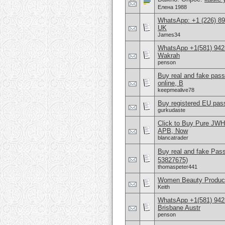
Елена 1988
WhatsApp: +1 (226) 894
UK
James34
WhatsApp +1(581) 942
Wakrah
penson
Buy real and fake pas
online, B
keepmealive78
Buy registered EU pass
gurkudaste
Click to Buy Pure JW
APB, Now
blancatrader
Buy real and fake Pas
53827675)
thomaspeter441
Women Beauty Product
Keith
WhatsApp +1(581) 942
Brisbane Austr
penson