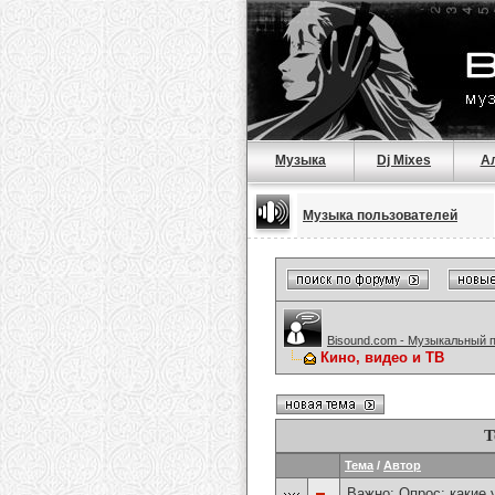
Музыка
Dj Mixes
А
Музыка пользователей
Bisound.com - Музыкальный 
Кино, видео и ТВ
Т
Тема
/
Автор
Важно: Опрос:
какие