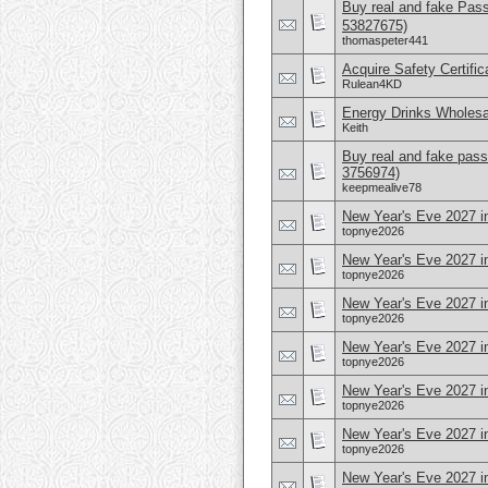
Buy real and fake Pas
53827675)
thomaspeter441
Acquire Safety Certifi
Rulean4KD
Energy Drinks Wholesa
Keith
Buy real and fake pass
3756974)
keepmealive78
New Year's Eve 2027 i
topnye2026
New Year's Eve 2027 i
topnye2026
New Year's Eve 2027 i
topnye2026
New Year's Eve 2027 i
topnye2026
New Year's Eve 2027 
topnye2026
New Year's Eve 2027 i
topnye2026
New Year's Eve 2027 in