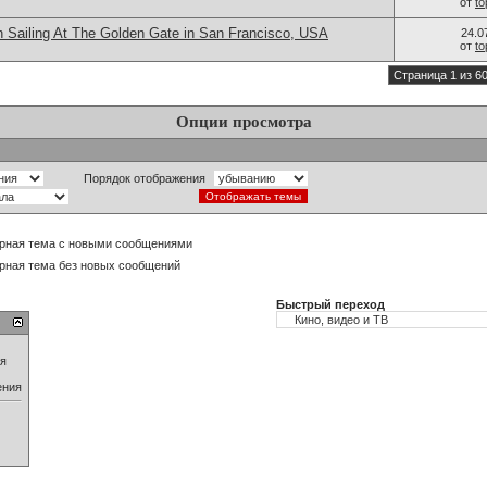
от
t
n Sailing At The Golden Gate in San Francisco, USA
24.0
от
t
Страница 1 из 6
Опции просмотра
Порядок отображения
рная тема с новыми сообщениями
рная тема без новых сообщений
Быстрый переход
ия
ения