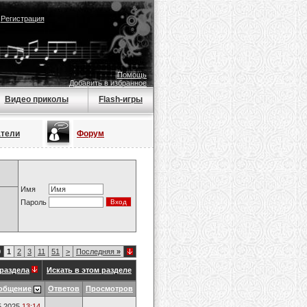
|
Регистрация
Помощь
Добавить в избранное
Видео приколы
Flash-игры
атели
Форум
Имя
Пароль
0
1
2
3
11
51
>
Последняя
»
раздела
Искать в этом разделе
общение
Ответов
Просмотров
5.2025
13:14