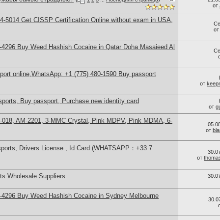
от
-5014​ Get CISSP Certification Online without exam in USA,
Се
о
-4296 Buy Weed Hashish Cocaine in Qatar Doha Masaieed Al
Се
sport online,WhatsApp: +1 (775) 480-1590 Buy passport
от
keep
ports, Buy passport, Purchase new identity card
от
g
H-018, AM-2201, 3-MMC Crystal, Pink MDPV, Pink MDMA, 6-
05.0
от
bl
sports, Drivers License , Id Card (WHATSAPP：+33 7
30.0
от
thoma
s Wholesale Suppliers
30.0
-4296 Buy Weed Hashish Cocaine in Sydney Melbourne
30.0