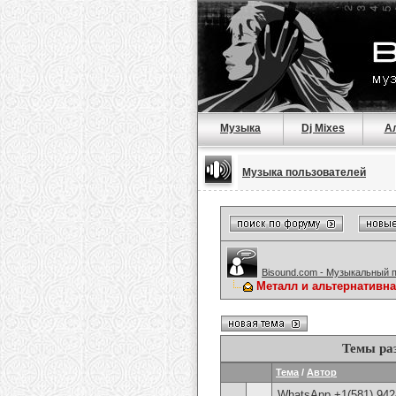
Музыка
Dj Mixes
А
Музыка пользователей
Bisound.com - Музыкальный 
Металл и альтернативн
Темы ра
Тема
/
Автор
WhatsApp +1(581) 942