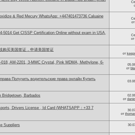
Се
 oxidize & Red Mecury WhatsApp: +447401473736 Caluaine
Се
о
-5014​ Get CISSP Certification Online without exam in USA,
Се
о
线购买美国签证，申请美国签证
от
keep
-018, AM-2201, 3-MMC Crystal, Pink MDMA, Methylone, 6-
05.0
от
bl
 права Получить водительские права онлайн Купить
03.0
n Bridgetown, Barbados
02.0
от
danie
sports, Drivers License , Id Card (WHATSAPP：+33 7
30.0
от
thoma
e Suppliers
30.0