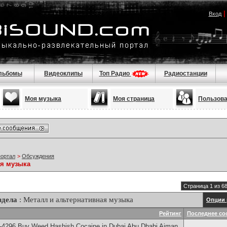
Вход
льбомы
Видеоклипы
Топ Радио
Радиостанции
Моя музыка
Моя страница
Пользов
портал
>
Обсуждения
ая музыка
Страница 1 из 6
здела
: Металл и альтернативная музыка
Опции 
Рейтинг
Последнее со
-4296 Buy Weed Hashish Cocaine in Dubai Abu Dhabi Ajman