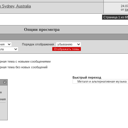
 Sydney, Australia
24.0
от
t
Страница 1 из 6
Опции просмотра
Порядок отображения
рная тема с новыми сообщениями
рная тема без новых сообщений
Быстрый переход
ия
ения