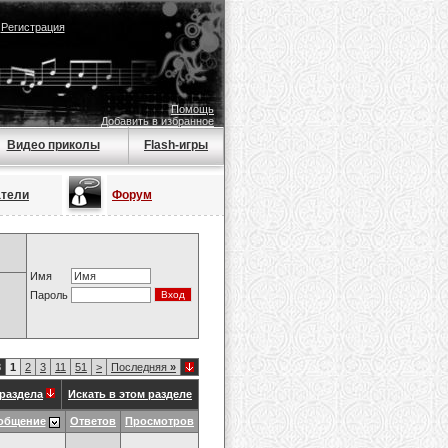
|
Регистрация
Помощь
Добавить в избранное
Видео приколы
Flash-игры
атели
Форум
Имя
Пароль
8
1
2
3
11
51
>
Последняя
»
раздела
Искать в этом разделе
общение
Ответов
Просмотров