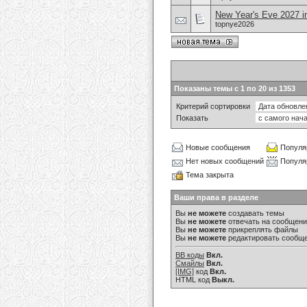
New Year's Eve 2027 in
topnye2026
Показаны темы с 1 по 20 из 1353
Критерий сортировки
Показать
Новые сообщения
Популя
Нет новых сообщений
Популя
Тема закрыта
Ваши права в разделе
Вы
не можете
создавать темы
Вы
не можете
отвечать на сообщен
Вы
не можете
прикреплять файлы
Вы
не можете
редактировать сообщ
BB коды
Вкл.
Смайлы
Вкл.
[IMG]
код
Вкл.
HTML код
Выкл.