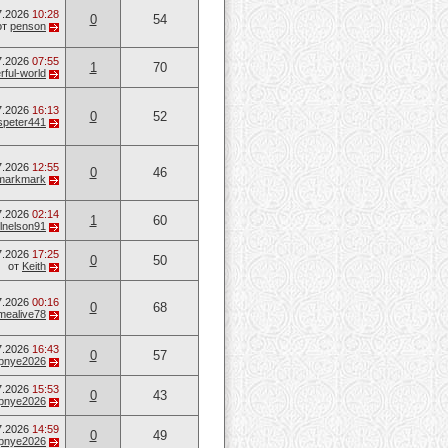
7.2026
10:28
0
54
от
penson
7.2026
07:55
1
70
ful-world
7.2026
16:13
0
52
speter441
7.2026
12:55
0
46
markmark
7.2026
02:14
1
60
lnelson91
7.2026
17:25
0
50
от
Keith
7.2026
00:16
0
68
mealive78
7.2026
16:43
0
57
opnye2026
7.2026
15:53
0
43
opnye2026
7.2026
14:59
0
49
opnye2026