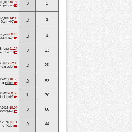
годня
18:24
0
1
от
penson
годня
14:00
0
3
т
Danny07
годня
08:13
0
4
т
James34
Вчера
11:24
0
23
mealive78
8.2026
22:05
0
20
ancatrader
8.2026
18:50
0
53
от
minex
8.2026
00:50
1
70
lnelson91
7.2026
18:04
0
86
speter441
7.2026
16:11
0
44
от
Keith