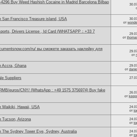
4296 Buy Weed Hashish Cocaine in Madrid Barcelona Bilbao
30.0
n San Francisco Treasure island, USA
30.0
от
wonder
sports, Drivers License , Id Card (WHATSAPP：+33 7
29.0
от
thoma
documentsnow.com/ru/ вы сможете заказать наклейку для
29.0
от
n Accra, Ghana
29.0
от
danie
le Suppliers
27.0
/RMB/euros/CNY/ (WhatsApp : +49 1575 3756974) Buy fake
26.0
от
keep
n Waikiki, Hawaii, USA
24.0
от
t
n Tucson, Arizona
24.0
от
t
n The Sydney Tower Eye, Sydney, Australia
24.0
от
t