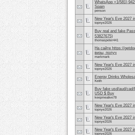
WhatsApp +1(581) 942-
Spain
penson
New Year's Eve 2027 i
topnye2026
Buy real and fake Pas
53827675)
thomaspeter441
На сайте https://get
визы, получ
markmark
New Year's Eve 2027 i
topnye2026
Energy Drinks Wholesa
Keith
Buy fake usd/aud/cad
USD $ Buy
keepmealive78
New Year's Eve 2027 i
topnye2026
New Year's Eve 2027 i
topnye2026
New Year's Eve 2027 i
topnye2026