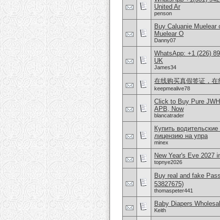
United Ar
penson
Buy Caluanie Muelear
Muelear O
Danny07
WhatsApp: +1 (226) 894
UK
James34
在线购买真假签证，在
keepmealive78
Click to Buy Pure JWH
APB, Now
blancatrader
Купить водительские
лицензию на упра
minex
New Year's Eve 2027 i
topnye2026
Buy real and fake Pas
53827675)
thomaspeter441
Baby Diapers Wholesal
Keith