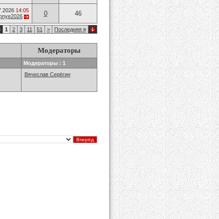
7.2026
14:05
0
46
opnye2026
8
1
2
3
11
51
>
Последняя
»
Модераторы
Модераторы : 1
Вячеслав Серёгин