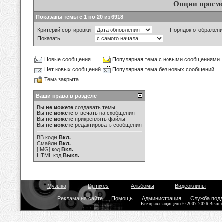
Опции просм
Показаны темы с 1 по 20 из 6918
Критерий сортировки
Порядок отображен
Показать
Новые сообщения
Популярная тема с новыми сообщениями
Нет новых сообщений
Популярная тема без новых сообщений
Тема закрыта
Ваши права в разделе
Вы
не можете
создавать темы
Вы
не можете
отвечать на сообщения
Вы
не можете
прикреплять файлы
Вы
не можете
редактировать сообщения
BB коды
Вкл.
Смайлы
Вкл.
[IMG]
код
Вкл.
HTML код
Выкл.
Музыка
Dj mixes
Альбомы
Видеоклипы
Реклама на сайте
Помощь
Администрация
Служба под
Все права защищены © 2007-2026 Bisou