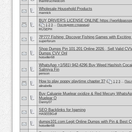
thanhtrucmedcom
Wholesale Household Products
mannick
BUY DRIVER'S LICENSE ONLINE https://worldpasspo
(
1
2
3
...
Последняя страница
)
RUSEPH
7P777 Fishing: Discover Fishing Games with Excitin
superforum
Shop Dumps Pin 101.201 Online 2026 , Sell Valid CV
Dumps CVV Onl
hotseller68
WhatsApp +1(581) 942-4296 Buy Weed Hashish Cocain
Salmiya Fin
penson
How to play poppy playtime chapter 3?
(
1
2
3
...
Посл
alinabella
Buy Caluanie Muelear oxidize & Red Mecury WhatsAp
Muelear O
Danny07
SEO Backlinks for Igaming
HASEEBGdf
dumps101.com:Legit Online Dumps with Pin & Best 
hotseller68