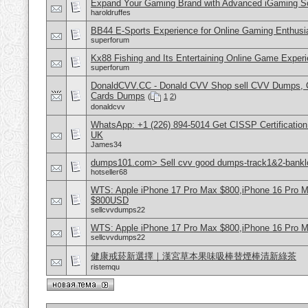
Expand Your Gaming Brand with Advanced iGaming S
haroldruffes
BB44 E-Sports Experience for Online Gaming Enthusi
superforum
Kx88 Fishing and Its Entertaining Online Game Exper
superforum
DonaldCVV.CC - Donald CVV Shop sell CVV Dumps, CC
Cards Dumps
(
1
2
)
donaldcvv
WhatsApp: +1 (226) 894-5014​ Get CISSP Certification
UK
James34
dumps101.com> Sell cvv good dumps-track1&2-banklo
hotseller68
WTS: Apple iPhone 17 Pro Max $800,iPhone 16 Pro 
$800USD
sellcvvdumps22
WTS: Apple iPhone 17 Pro Max $800,iPhone 16 Pro 
sellcvvdumps22
健康戒菸新選擇｜漢宮草本果味吸棒替煙棒清新綠茶
ristemqu