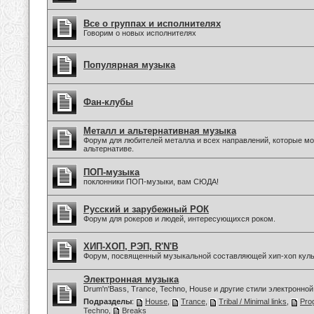
Все о группах и исполнителях
Говорим о новых исполнителях
Популярная музыка
Фан-клубы
Металл и альтернативная музыка
Форум для любителей металла и всех направлений, которые мо
альтернативе.
ПОП-музыка
поклонники ПОП-музыки, вам СЮДА!
Русский и зарубежный РОК
Форум для рокеров и людей, интересующихся роком.
ХИП-ХОП, РЭП, R'N'B
Форум, посвященный музыкальной составляющей хип-хоп куль
Электронная музыка
Drum'n'Bass, Trance, Techno, House и другие стили электронной
Подразделы
:
House
,
Trance
,
Tribal / Minimal links
,
Pro
Techno
,
Breaks