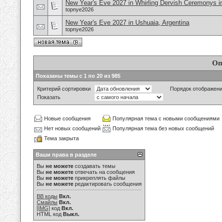
New Year's Eve 2027 in Whirling Dervish Ceremonys in
topnye2026
New Year's Eve 2027 in Ushuaia, Argentina
topnye2026
Оп
Показаны темы с 1 по 20 из 985
Критерий сортировки
Порядок отображен
Показать
Новые сообщения
Популярная тема с новыми сообщениями
Нет новых сообщений
Популярная тема без новых сообщений
Тема закрыта
Ваши права в разделе
Вы
не можете
создавать темы
Вы
не можете
отвечать на сообщения
Вы
не можете
прикреплять файлы
Вы
не можете
редактировать сообщения
BB коды
Вкл.
Смайлы
Вкл.
[IMG]
код
Вкл.
HTML код
Выкл.