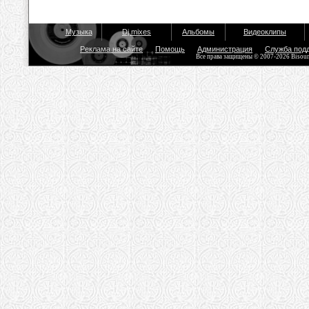
Музыка
Dj mixes
Альбомы
Видеоклипы
Реклама на сайте
Помощь
Администрация
Служба под
Все права защищены © 2007-2026 Bisou