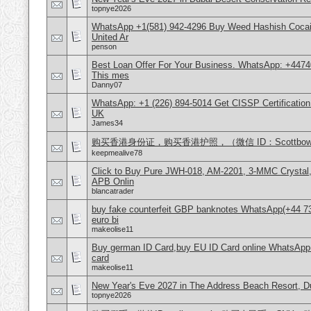
topnye2026
WhatsApp +1(581) 942-4296 Buy Weed Hashish Cocai
United Ar
penson
Best Loan Offer For Your Business. WhatsApp: +4474
This mes
Danny07
WhatsApp: +1 (226) 894-5014​ Get CISSP Certification
UK
James34
购买香港身份证，购买香港护照，（微信 ID：Scottbowe
keepmealive78
Click to Buy Pure JWH-018, AM-2201, 3-MMC Crystal
APB Onlin
blancatrader
buy fake counterfeit GBP banknotes WhatsApp(+44 7
euro bi
makeolise11
Buy german ID Card,buy EU ID Card online WhatsApp
card
makeolise11
New Year's Eve 2027 in The Address Beach Resort, 
topnye2026