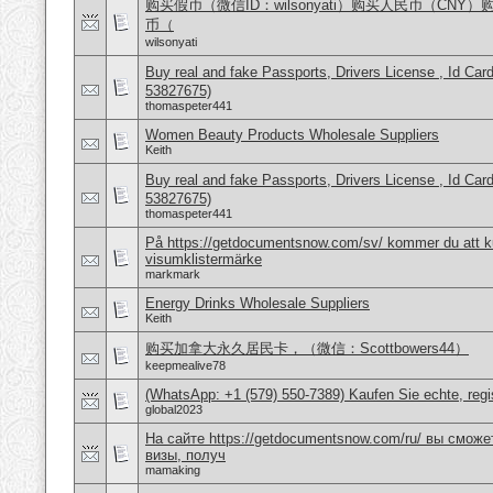
购买假币（微信ID：wilsonyati）购买人民币（CNY
币（
wilsonyati
Buy real and fake Passports, Drivers License , Id
53827675)
thomaspeter441
Women Beauty Products Wholesale Suppliers
Keith
Buy real and fake Passports, Drivers License , Id
53827675)
thomaspeter441
På https://getdocumentsnow.com/sv/ kommer du att ku
visumklistermärke
markmark
Energy Drinks Wholesale Suppliers
Keith
购买加拿大永久居民卡，（微信：Scottbowers44）
keepmealive78
(WhatsApp: +1 (579) 550-7389) Kaufen Sie echte, regi
global2023
На сайте https://getdocumentsnow.com/ru/ вы сможе
визы, получ
mamaking