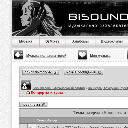
Музыка
Dj Mixes
Альбомы
Видеоклипы
Музыка пользователей
Моя музыка
Bisound.com - Музыкальный портал
>
Концерты, вечеринки, фес
Концерты и туры
Темы раздела
: Концерты и 
Тема
/
Автор
New Year's Eve 2027 in Dubai Desert Conservation R